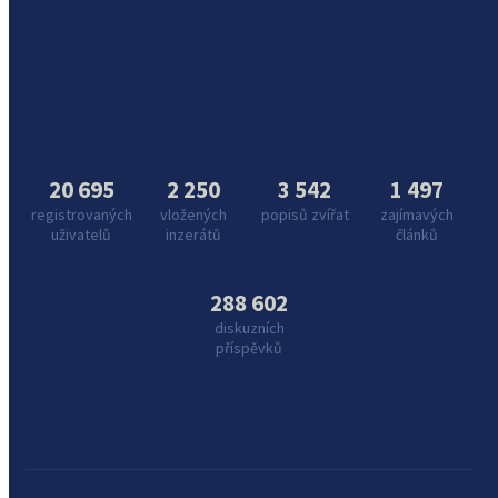
20 695
2 250
3 542
1 497
registrovaných
vložených
popisů zvířat
zajímavých
uživatelů
inzerátů
článků
288 602
diskuzních
příspěvků