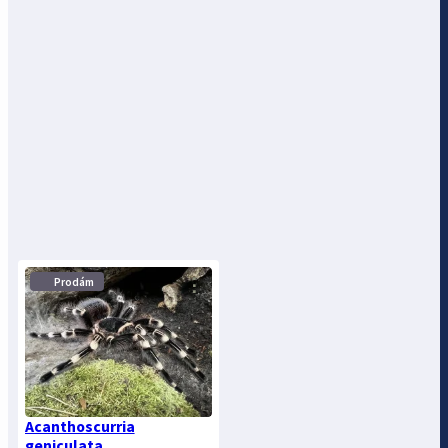
⋮
Prodám
Acanthoscurria
geniculata