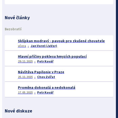
Nové články
Bezobratlí
Sklípkan modravý - pavouk pro zkušené chovatele
včera
Jan Vorel (JaVor)
Hlavní příčiny poklesu hmyzích populací
29.11.2025
Petr Kovář
Návštěva Papilonie v Praze
25.11.2025
Chov Zvířat
Proměna dokonalá a nedokonalá
17.05.2025
Petr Kovář
Nové diskuze