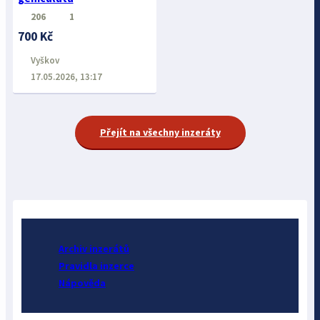
206
1
700 Kč
Vyškov
17.05.2026, 13:17
Přejít na všechny inzeráty
Archiv inzerátů
Pravidla inzerce
Nápověda