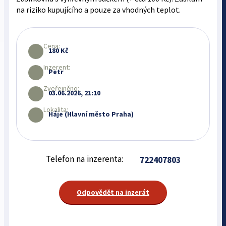
na riziko kupujícího a pouze za vhodných teplot.
Cena:
180 Kč
Inzerent:
Petr
Zveřejněno:
03.06.2026, 21:10
Lokalita:
Háje (Hlavní město Praha)
Telefon na inzerenta:
722407803
Odpovědět na inzerát