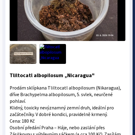
Tliltocatl albopilosum „Nicaragua"
Prodám sklípkana Tliltocatl albopilosum (Nikaragua),
dříve Brachypelma albopilosum, 5. svlek, neurčené
pohlaví.
Klidný, toxicky nevýznamný zemní druh, ideální pro
začátečníky. V dobré kondici, pravidelně krmený.
Cena: 180 Kč
Osobní předání Praha – Háje, nebo zaslání přes
Zásilkovnu s výhřevným sáčkem (+ cca 100 Kč). Zasílám