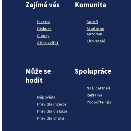
Zajímá vás
Komunita
Inzerce
Autoři
Diskuze
Staňte se
autorem
Články
Chovatelé
Atlas zvířat
Může se
Spolupráce
hodit
Naši partneři
Reklama
Nápověda
Podpořte nás
Pravidla inzerce
Pravidla diskuze
Pravidla chatu