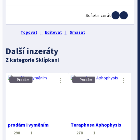
Sdílet inzerát:
Topovat
|
Editovat
|
Smazat
Další inzeráty
Z kategorie Sklípkani
⋮
⋮
Prodám
Prodám
prodám i vyměním
Teraphosa Aphophysis
290
1
278
1