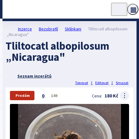
Inzerce
Bezobratlí
Sklípkani
Tliltocatl albopilosum
„Nicaragua"
Tliltocatl albopilosum
„Nicaragua"
Seznam inzerátů
Topovat
|
Editovat
|
Smazat
⋮
0
180 Kč
149
Cena:
Prodám