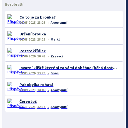
Bezobratlí
Co to je za brouka?
26.05.2015, 13:27
Anonymní
Určení brouka
24.08.2023, 18:25
Majkl
Pestrokřídlec
02.06.2026, 10:48
Zrzavci
Invazní klíště které si za vámi doběhne (běhá dost rychle)
03.05.2026, 13:23
Snas
Pakobylka rohatá
23.09.2023, 14:09
Anonymní
Červotoč
23.11.2025, 12:14
Anonymní