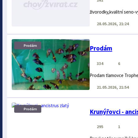
262
živorodky,kvalitní seno-
28.05.2026, 21:24
Prodám
Prodám
334
6
Prodam tlamovce Troph
21.05.2026, 21:54
Prodám
Krunýřovci - anci
295
1