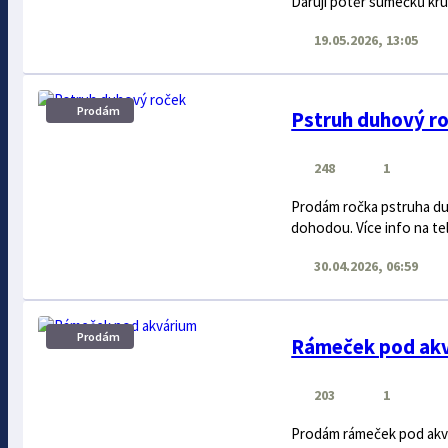
Daruji potěr sumečků kru
19.05.2026, 13:05
Prodám
Pstruh duhový r
248
1
Prodám ročka pstruha du
dohodou. Více info na tel
30.04.2026, 06:59
Prodám
Rámeček pod ak
203
1
Prodám rámeček pod akvá