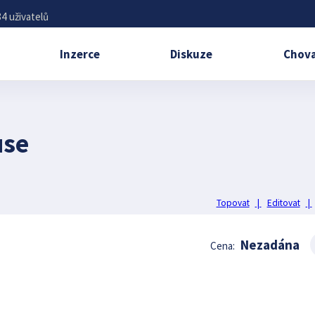
4 uživatelů
Inzerce
Diskuze
Chova
use
Topovat
|
Editovat
|
Nezadána
Cena: