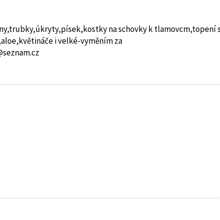
y,trubky,úkryty,písek,kostky na schovky k tlamovcm,topení 
,aloe,květináče i velké-vyměním za
1@seznam.cz