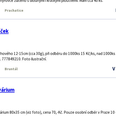
nýřovce zlatého s dlouhými i krátkými ploutvemi. Mám cca 40 ks.
Prachatice
oček
hového 12-15cm (cca 30g), při odběru do 1000ks 15 Kč/ks, nad 1000ks
. 777849210. Foto ilustrační.
V
Bruntál
várium
rium 80x35 cm (viz foto), cena 70,-Kč. Pouze osobní odběr v Praze 10 