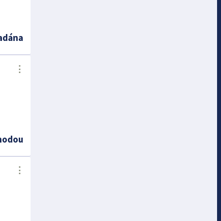
adána
⋮
hodou
⋮