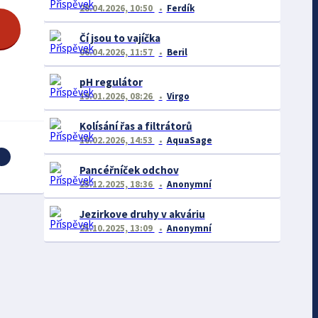
28.04.2026, 10:50
Ferdík
Čí jsou to vajíčka
06.04.2026, 11:57
Beril
pH regulátor
19.01.2026, 08:26
Virgo
Kolísání řas a filtrátorů
10.02.2026, 14:53
AquaSage
Pancéřníček odchov
23.12.2025, 18:36
Anonymní
Jezirkove druhy v akváriu
21.10.2025, 13:09
Anonymní