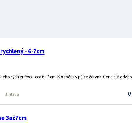
rychlený - 6-7cm
sého rychleného - cca 6 -7 cm. K odběru v půlce června. Cena dle odeb
V
Jihlava
se 3až7cm