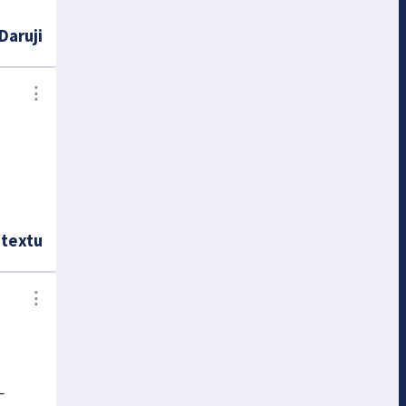
Daruji
⋮
 textu
⋮
–