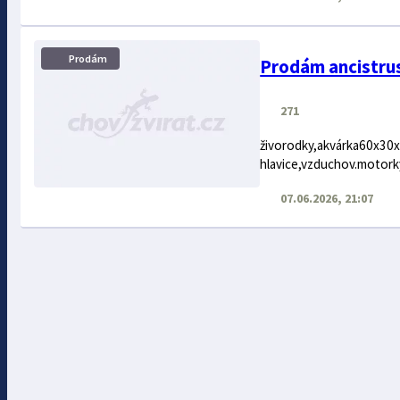
Prodám
Prodám ancistrus
271
živorodky,akvárka60x30x3
hlavice,vzduchov.motork
07.06.2026, 21:07