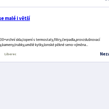
e malé i větší
0+vrchní skla,topení s termostaty,filtry,čerpadla,provzdušnovací
y,kameny,trubky,umělé kytky,lonské pěkné seno-výměna...
Nez
Liberec