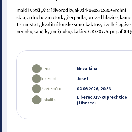
malé i větší,větší živorodky,akvárko60x30x30+vrchní
skla,vzduchov.motorky,čerpadla,provzd.hlavice,kamen
termostaty,kvalitní lonské seno,kaktusy i velké,agáve
neonky,kančíky,mečovky,skaláry.728730725. pepaf00
Cena:
Nezadána
Inzerent:
Josef
Zveřejněno:
04.06.2026, 20:53
Liberec XIV-Ruprechtice
Lokalita:
(Liberec)