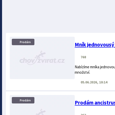
Prodám
Mník jednovousý 
768
Nabízíme mníka jednovou
množství.
05.06.2026, 10:14
Prodám
Prodám ancistru