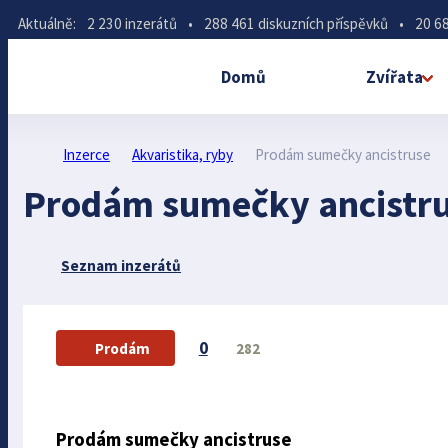
Aktuálně:
2 230 inzerátů
•
288 461 diskuzních příspěvků
•
20 68
Domů
Zvířata
Inzerce
Akvaristika, ryby
Prodám sumečky ancistruse
Prodám sumečky ancistr
Seznam inzerátů
0
282
Prodám
Prodám sumečky ancistruse