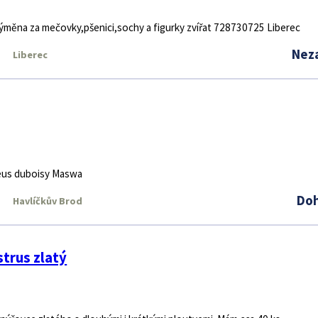
výměna za mečovky,pšenici,sochy a figurky zvířat 728730725 Liberec
Nez
Liberec
eus duboisy Maswa
Do
Havlíčkův Brod
strus zlatý