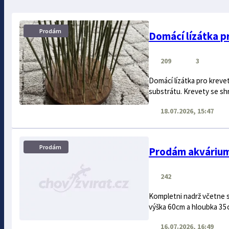
Prodám
Domácí lízátka p
209
3
Domácí lízátka pro krevet
substrátu. Krevety se shr
18.07.2026, 15:47
Prodám
Prodám akváriu
242
Kompletni nadrž včetne s
výška 60cm a hloubka 35c
16.07.2026, 16:49