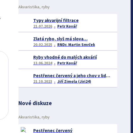
Akvaristika, ryby
s
Typy akvarijní filtrace
21.07.2026
Petr Kovář
Zlatá rybo, slyš má slova…
20.02.2025
RNDr. Martin Smrček
Ryby vhodné do malých akvárií
13.06.2024
Petr Kovář
Pestřenec červený a jeho chov v lidské péči
21.10.2023
Jiří Zimola (Jiri24)
Nové diskuze
Akvaristika, ryby
Pestřenec červený