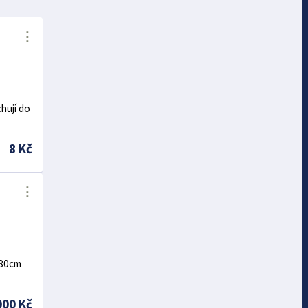
⋮
chují do
8 Kč
⋮
.80cm
000 Kč