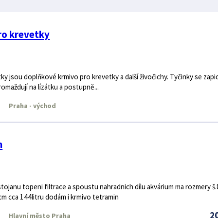
ro krevetky
ky jsou doplňkové krmivo pro krevetky a další živočichy. Tyčinky se zapi
omaždují na lízátku a postupně...
Praha - východ
m
tojanu topeni filtrace a spoustu nahradnich dílu akvárium ma rozmery š
m cca 144litru dodám i krmivo tetramin
2
Hlavní město Praha