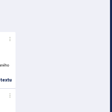
⋮
raného
 textu
⋮