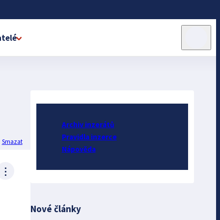
telé
Archiv inzerátů
Pravidla inzerce
Smazat
Nápověda
⋮
Nové články