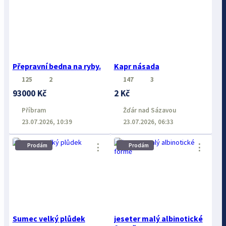
Přepravní bedna na ryby.
Kapr násada
125
2
147
3
93000 Kč
2 Kč
Příbram
Žďár nad Sázavou
23.07.2026, 10:39
23.07.2026, 06:33
⋮
⋮
Prodám
Prodám
Sumec velký plůdek
jeseter malý albinotické