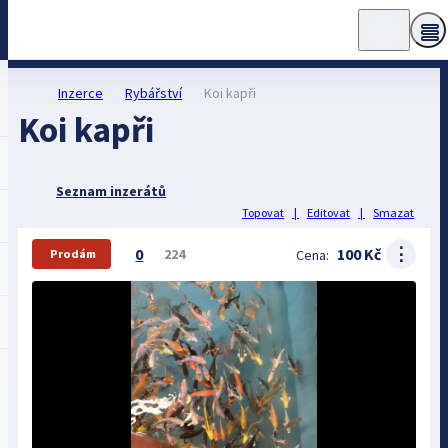
Inzerce
Rybářství
Koi kapři
Koi kapři
Seznam inzerátů
Topovat
|
Editovat
|
Smazat
⋮
0
100 Kč
224
Cena:
Prodám