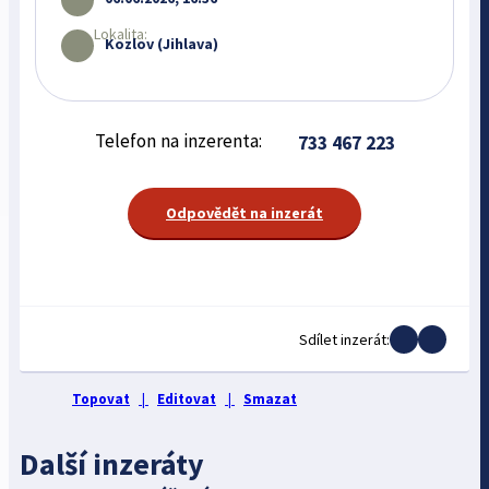
Lokalita:
Kozlov (Jihlava)
Telefon na inzerenta:
733 467 223
Odpovědět na inzerát
Sdílet inzerát:
Topovat
|
Editovat
|
Smazat
Další inzeráty