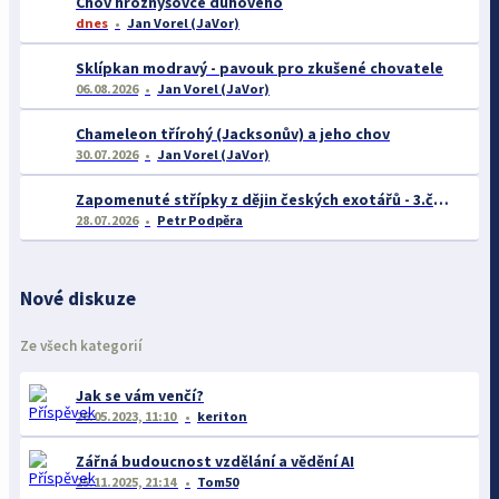
Chov hroznýšovce duhového
dnes
Jan Vorel (JaVor)
Sklípkan modravý - pavouk pro zkušené chovatele
06.08.2026
Jan Vorel (JaVor)
Chameleon třírohý (Jacksonův) a jeho chov
30.07.2026
Jan Vorel (JaVor)
Zapomenuté střípky z dějin českých exotářů - 3.část
28.07.2026
Petr Podpěra
Nové diskuze
Ze všech kategorií
Jak se vám venčí?
26.05.2023, 11:10
keriton
Zářná budoucnost vzdělání a vědění AI
25.11.2025, 21:14
Tom50