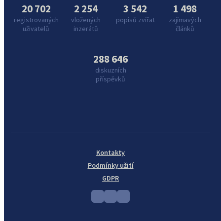
20 702
2 254
3 542
1 498
registrovaných
vložených
popisů zvířat
zajímavých
uživatelů
inzerátů
článků
288 646
diskuzních
příspěvků
Kontakty
Podmínky užití
GDPR