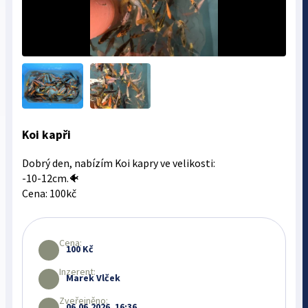
Koi kapři
Dobrý den, nabízím Koi kapry ve velikosti:
-10-12cm.🐠
Cena: 100kč
Cena:
100 Kč
Inzerent:
Marek Vlček
Zveřejněno:
06.06.2026, 16:36