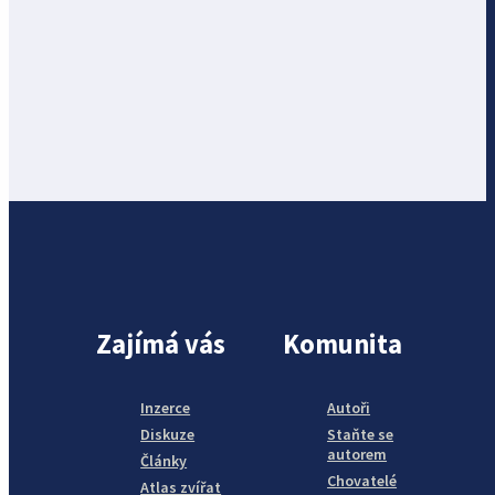
Zajímá vás
Komunita
Inzerce
Autoři
Diskuze
Staňte se
autorem
Články
Chovatelé
Atlas zvířat