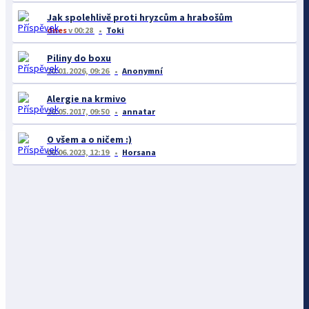
Jak spolehlivě proti hryzcům a hrabošům
dnes
v 00:28
Toki
Piliny do boxu
20.01.2026, 09:26
Anonymní
Alergie na krmivo
26.05.2017, 09:50
annatar
O všem a o ničem :)
06.06.2023, 12:19
Horsana