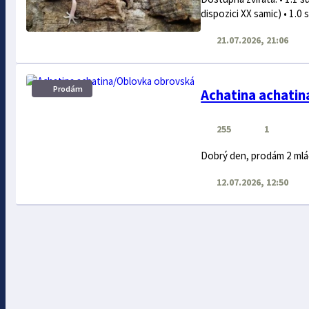
dispozici XX samic) • 1.0 
21.07.2026, 21:06
Prodám
Achatina achati
255
1
Dobrý den, prodám 2 mláď
12.07.2026, 12:50