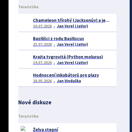
Teraristika
Chameleon třírohý (Jacksonův) a jeho chov
30.07.2026
Jan Vorel (JaVor)
Bazilišci z rodu Basiliscus
23.07.2026
Jan Vorel (JaVor)
Krajta tygrovitá (Python molurus)
14.07.2026
Jan Vorel (JaVor)
Hodnocení inkubátorů pro plazy
28.05.2026
Jan Vinduška
Nové diskuze
Teraristika
Želva stepní