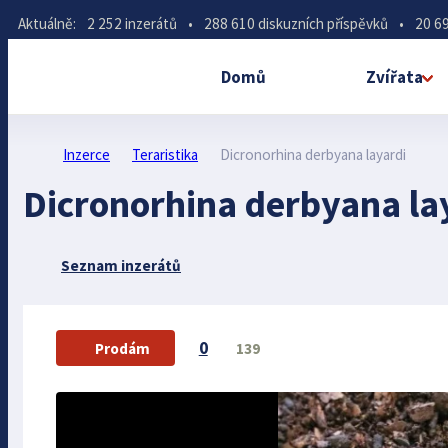
Aktuálně:
2 252 inzerátů
•
288 610 diskuzních příspěvků
•
20 69
Domů
Zvířata
Inzerce
Teraristika
Dicronorhina derbyana layardi
Dicronorhina derbyana la
Seznam inzerátů
0
139
Prodám