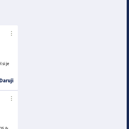
⋮
 si je
Daruji
⋮
25 (k