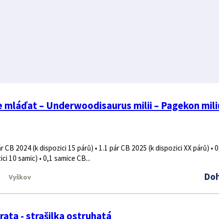
 mláďat – Underwoodisaurus milii – Pagekon mil
r CB 2024 (k dispozici 15 párů) • 1.1 pár CB 2025 (k dispozici XX párů) • 0
ci 10 samic) • 0,1 samice CB...
Do
Vyškov
ata - strašilka ostruhatá