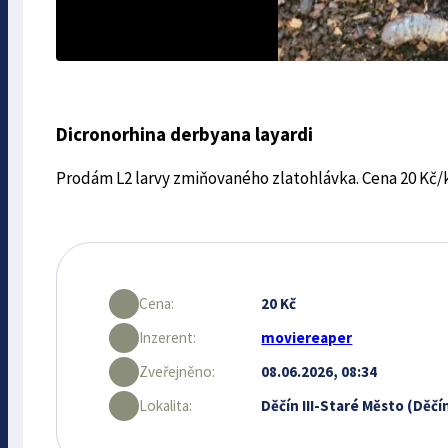
Dicronorhina derbyana layardi
Prodám L2 larvy zmiňovaného zlatohlávka. Cena 20 Kč/k
Cena:
20 Kč
Inzerent:
moviereaper
Zveřejněno:
08.06.2026, 08:34
Lokalita:
Děčín III-Staré Město (Děčí