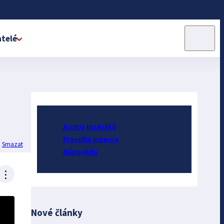
telé
Archiv inzerátů
Pravidla inzerce
Smazat
Nápověda
⋮
Nové články