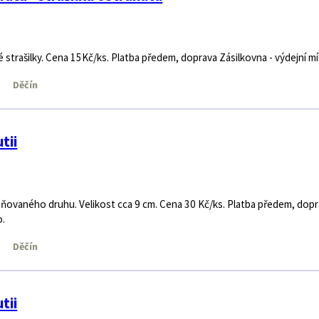
trašilky. Cena 15Kč/ks. Platba předem, doprava Zásilkovna - výdejní mí
Děčín
tii
vaného druhu. Velikost cca 9 cm. Cena 30 Kč/ks. Platba předem, dop
o.
Děčín
tii