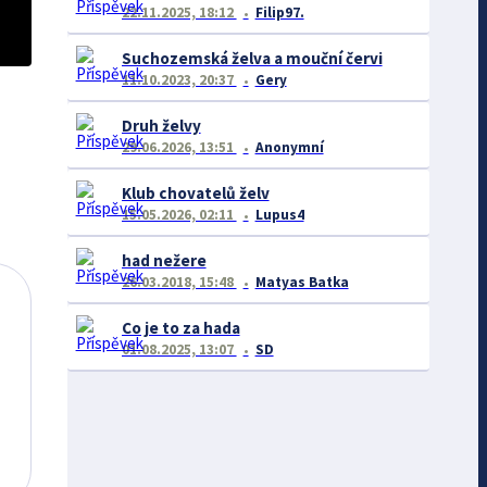
22.11.2025, 18:12
Filip97.
Suchozemská želva a mouční červi
11.10.2023, 20:37
Gery
Druh želvy
29.06.2026, 13:51
Anonymní
Klub chovatelů želv
15.05.2026, 02:11
Lupus4
had nežere
26.03.2018, 15:48
Matyas Batka
Co je to za hada
01.08.2025, 13:07
SD