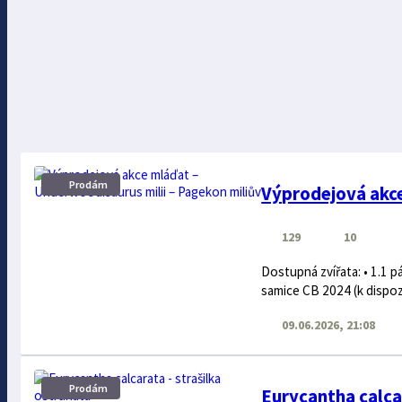
Prodám
Výprodejová akce
129
10
Dostupná zvířata: • 1.1 pá
samice CB 2024 (k dispozi
09.06.2026, 21:08
Prodám
Eurycantha calcar