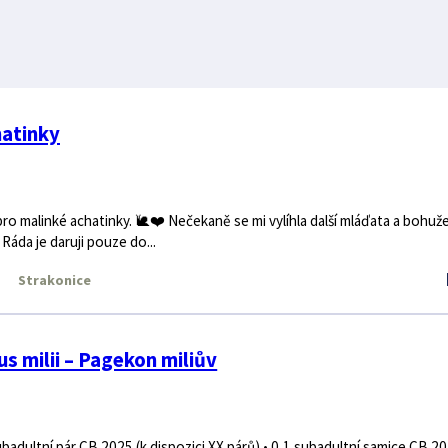
hatinky
o malinké achatinky. 🐌❤️ Nečekaně se mi vylíhla další mláďata a bohužel
áda je daruji pouze do...
Strakonice
 milii – Pagekon miliův
ubadultní pár CB 2025 (k dispozici XX párů) • 0,1 subadultní samice CB 20