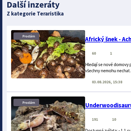
Další inzeráty
Z kategorie Teraristika
Prodám
Africký šnek - Ac
60
1
Hledají se nové domovy pr
všechny nemohu nechat. R
03.08.2026, 15:38
Prodám
Underwoodisaurus
191
10
Dostupná zvířata: • 1.1 s