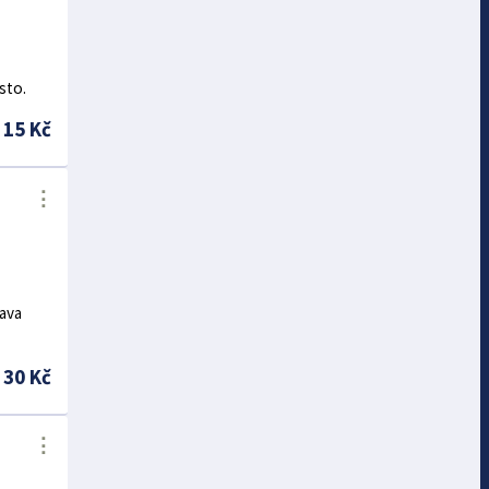
sto.
15 Kč
⋮
rava
30 Kč
⋮