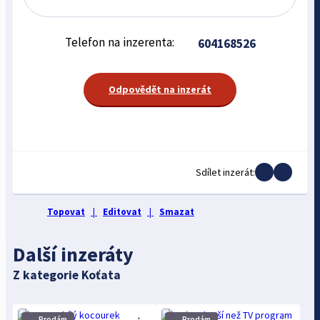
Telefon na inzerenta:
604168526
Odpovědět na inzerát
Sdílet inzerát:
Topovat
|
Editovat
|
Smazat
Další inzeráty
Z kategorie Koťata
Prodám
Prodám