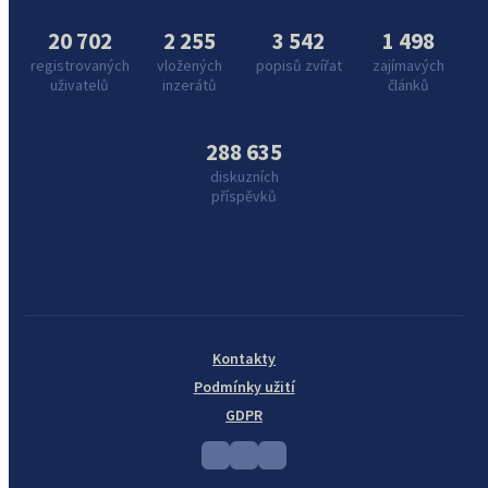
20 702
2 255
3 542
1 498
registrovaných
vložených
popisů zvířat
zajímavých
uživatelů
inzerátů
článků
288 635
diskuzních
příspěvků
Kontakty
Podmínky užití
GDPR