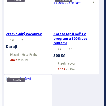
⋮
⋮
Zrzavo-bílý kocourek
Koťata lepší než TV
program a 100% bez
14
7
reklam!
Daruji
25
16
Hlavní město Praha
500 Kč
dnes
v 15:29
Plzeň - sever
dnes
v 14:45
⋮
Prodám