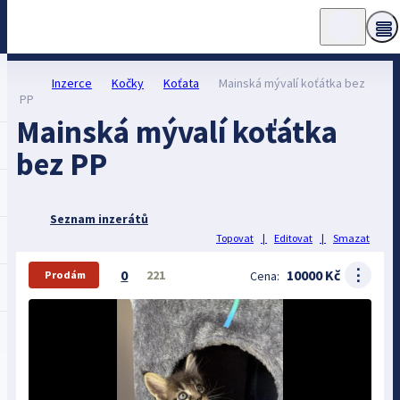
Inzerce
Kočky
Koťata
Mainská mývalí koťátka bez
PP
Mainská mývalí koťátka
bez PP
Seznam inzerátů
Topovat
|
Editovat
|
Smazat
⋮
0
10000 Kč
221
Cena:
Prodám