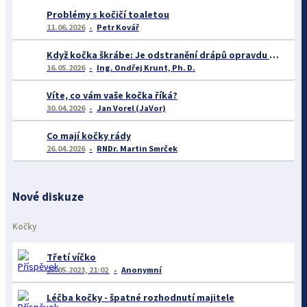
Problémy s kočičí toaletou
11.06.2026
Petr Kovář
Když kočka škrábe: Je odstranění drápů opravdu řešením? A co říká věda o chování takových koček?
16.05.2026
Ing. Ondřej Krunt, Ph. D.
Víte, co vám vaše kočka říká?
30.04.2026
Jan Vorel (JaVor)
Co mají kočky rády
26.04.2026
RNDr. Martin Smrček
Nové diskuze
Kočky
Třetí víčko
27.05.2023, 21:02
Anonymní
Léčba kočky - špatné rozhodnutí majitele