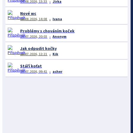
04.08.2026, 13:33
Jirka
Nové wc
03.08.2026, 14:08
Ivana
Problémy s chováním koček
29.07.2026, 20:03
Anonym
Jak odpudit kočky
25.07.2026, 12:21
Kik
Stáří koťat
18.07.2026, 09:41
acher