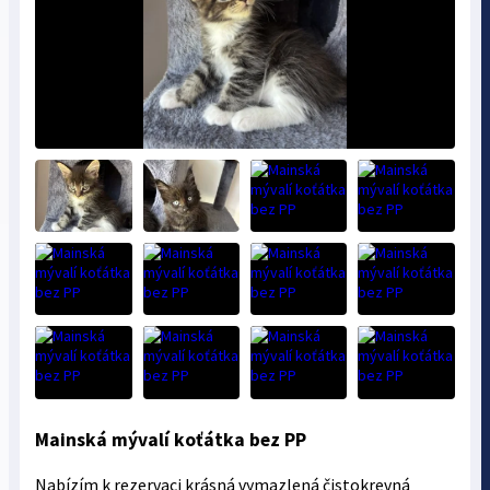
Mainská mývalí koťátka bez PP
Nabízím k rezervaci krásná vymazlená čistokrevná