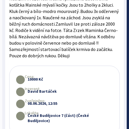
koťátka Mainské mývalí kočky. Jsou to 2holky a 2kluci.
Kluk černý a bílo-modro mourovatý .Budou 3x odčervený
a naočkovaný 1x. Naučené na záchod. Jsou zvyklá na
běžný ruch domácnosti.Zamluvil lze proti záloze 2000
kč. Rodiče k vidění na fotce. Táta Zrzek Maminka Černo-
bílá. Nezávazná návštěva po domluvě vítána. K odběru
budou v polovině července nebo po domluvě !!
Samozřejmostí startovací balíček krmiva do začátku.
Pouze do dobrých rukou. Děkuji
Cena:
10000 Kč
Inzerent:
David Bartáček
Zveřejněno:
08.06.2026, 12:55
Lokalita:
České Budějovice 7 (část) (České
Budějovice)