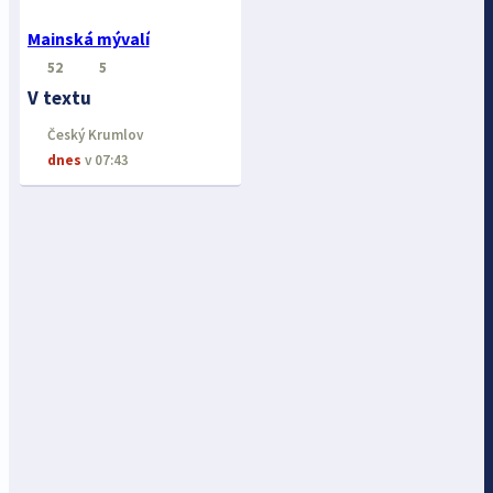
Mainská mývalí
52
5
V textu
Český Krumlov
dnes
v 07:43