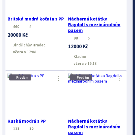
Britská modrá koťata s PP
Nádherná koťátka
Ragdoll s mezinárodním
460
4
pasem
20000 Kč
98
5
Jindřichův Hradec
12000 Kč
včera
v 17:08
Kladno
včera
v 16:13
Prodám
Prodám
⋮
⋮
Ruská modrá s PP
Nádherná koťátka
Ragdoll s mezinárodním
111
12
pasem