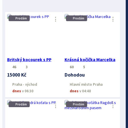
⋮
⋮
Prodám
Prodám
Britský kocourek s PP
Krásná kočička Marcelka
46
3
60
5
15000 Kč
Dohodou
Praha - východ
Hlavní město Praha
dnes
v 06:30
dnes
v 04:48
Prodám
Prodám
⋮
⋮