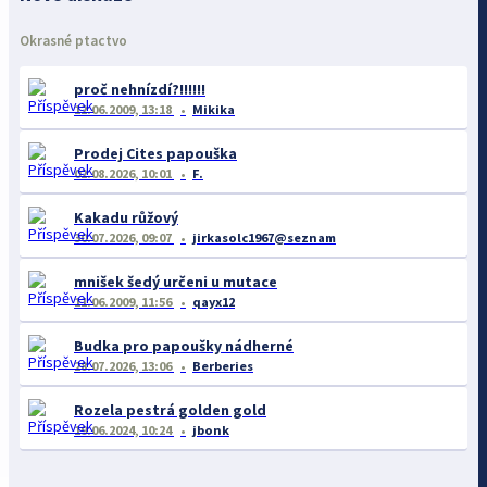
Okrasné ptactvo
proč nehnízdí?!!!!!!
12.06.2009, 13:18
Mikika
Prodej Cites papouška
02.08.2026, 10:01
F.
Kakadu růžový
30.07.2026, 09:07
jirkasolc1967@seznam
mnišek šedý určeni u mutace
11.06.2009, 11:56
qayx12
Budka pro papoušky nádherné
28.07.2026, 13:06
Berberies
Rozela pestrá golden gold
19.06.2024, 10:24
jbonk