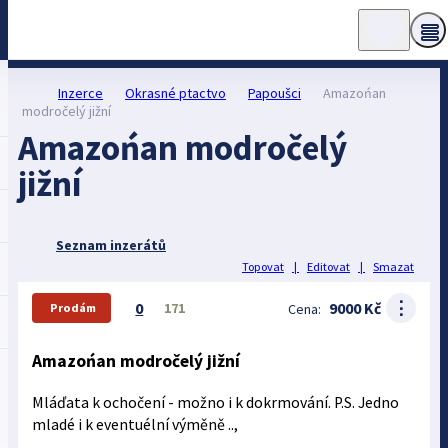
Inzerce
Okrasné ptactvo
Papoušci
Amazońan
modročelý jižní
Amazońan modročelý
jižní
Seznam inzerátů
Topovat
|
Editovat
|
Smazat
⋮
0
9000 Kč
171
Cena:
Prodám
Amazońan modročelý jižní
Mláďata k ochočení - možno i k dokrmování. P.S. Jedno
mladé i k eventuélní výměně ..,