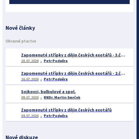
Nové články
Okrasné ptactvo
Zapomenuté střípky z dějin českých exotářů - 3.část
28.07.2026
Petr Podpěra
Zapomenuté střípky z dějin českých exotářů - 2.část
16.07.2026
Petr Podpěra
Sojkovci, bulbulové a spol.
09.07.2026
RNDr. Martin Smrček
Zapomenuté střípky z dějin českých exotářů
04.07.2026
Petr Podpěra
Nové diskuze