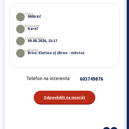
Cena:
9000 Kč
Inzerent:
Karel
Zveřejněno:
09.06.2026, 23:17
Lokalita:
Brno-Slatina x) (Brno - město)
Telefon na inzerenta:
603749876
Odpovědět na inzerát