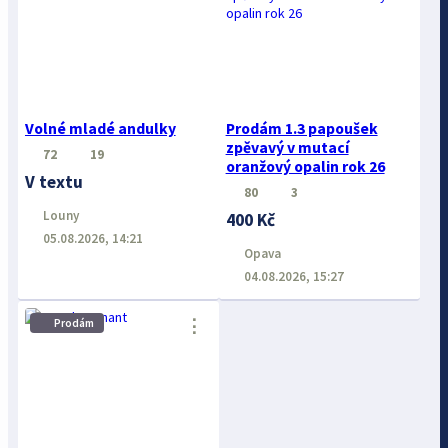
Volné mladé andulky
Prodám 1.3 papoušek
zpěvavý v mutací
72
19
oranžový opalin rok 26
V textu
80
3
Louny
400 Kč
05.08.2026, 14:21
Opava
04.08.2026, 15:27
⋮
Prodám