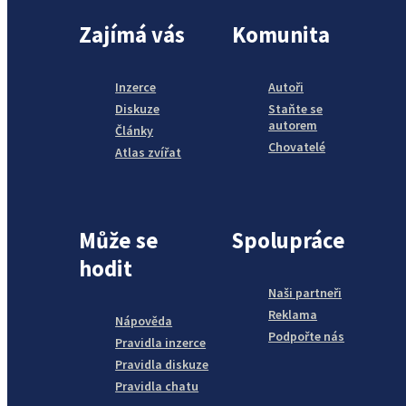
Zajímá vás
Komunita
Inzerce
Autoři
Diskuze
Staňte se
autorem
Články
Chovatelé
Atlas zvířat
Může se
Spolupráce
hodit
Naši partneři
Reklama
Nápověda
Podpořte nás
Pravidla inzerce
Pravidla diskuze
Pravidla chatu