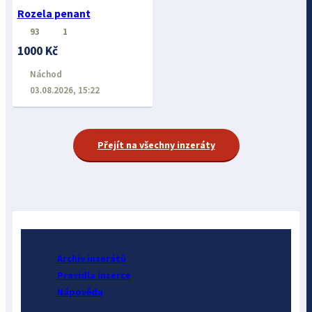
Rozela penant
93
1
1000 Kč
Náchod
03.08.2026, 15:22
Přejít na všechny inzeráty
Archiv inzerátů
Pravidla inzerce
Nápověda