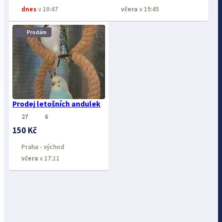
dnes
v 10:47
včera
v 19:45
⋮
Prodám
Prodej letošních andulek
27
6
150 Kč
Praha - východ
včera
v 17:11