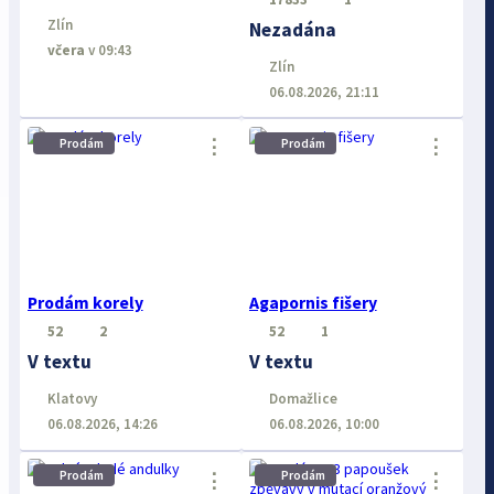
Zlín
Nezadána
včera
v 09:43
Zlín
06.08.2026, 21:11
⋮
⋮
Prodám
Prodám
Prodám korely
Agapornis fišery
52
2
52
1
V textu
V textu
Klatovy
Domažlice
06.08.2026, 14:26
06.08.2026, 10:00
Prodám
Prodám
⋮
⋮