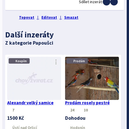
Sdílet inzerát:
Topovat
|
Editovat
|
Smazat
Další inzeráty
Z kategorie Papoušci
⋮
⋮
Koupím
Prodám
Alexandr velký samice
Prodám rosely pestré
7
24
10
1500 Kč
Dohodou
Ústí nad Orlicí
Hodonín