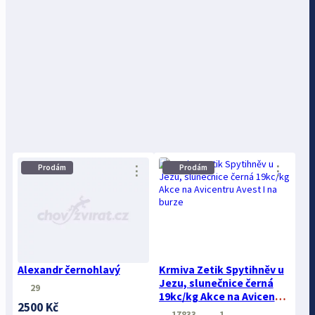
Prodám
Prodám
⋮
⋮
Alexandr černohlavý
Krmiva Zetik Spytihněv u
Jezu, slunečnice černá
29
19kc/kg Akce na Avicentru
2500 Kč
Avest I na burze
17833
1