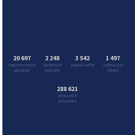
20 697
2 248
3 542
1 497
registrovaných
vložených
popisů zvířat
zajímavých
uživatelů
inzerátů
článků
288 621
diskuzních
příspěvků