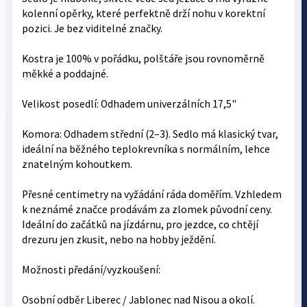
kolenní opěrky, které perfektně drží nohu v korektní
pozici. Je bez viditelné značky.
Kostra je 100% v pořádku, polštáře jsou rovnoměrně
měkké a poddajné.
Velikost posedlí: Odhadem univerzálních 17,5"
Komora: Odhadem střední (2–3). Sedlo má klasický tvar,
ideální na běžného teplokrevníka s normálním, lehce
znatelným kohoutkem.
Přesné centimetry na vyžádání ráda doměřím. Vzhledem
k neznámé značce prodávám za zlomek původní ceny.
Ideální do začátků na jízdárnu, pro jezdce, co chtějí
drezuru jen zkusit, nebo na hobby ježdění.
Možnosti předání/vyzkoušení:
Osobní odběr Liberec / Jablonec nad Nisou a okolí.