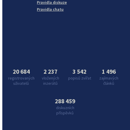
Pravidla diskuze
Pravidla chatu
20 684
2 237
3 542
1 496
registrovaných
vložených
popisů zvířat
zajímavých
uživatelů
inzerátů
článků
288 459
diskuzních
příspěvků