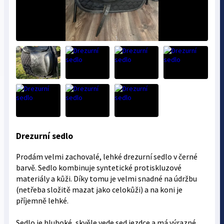
Drezurní sedlo
Prodám velmi zachovalé, lehké drezurní sedlo v černé
barvě. Sedlo kombinuje syntetické protiskluzové
materiály a kůži. Díky tomu je velmi snadné na údržbu
(netřeba složitě mazat jako celokůži) a na koni je
příjemně lehké.
Sedlo je hluboké, skvěle vede sed jezdce a má výrazné