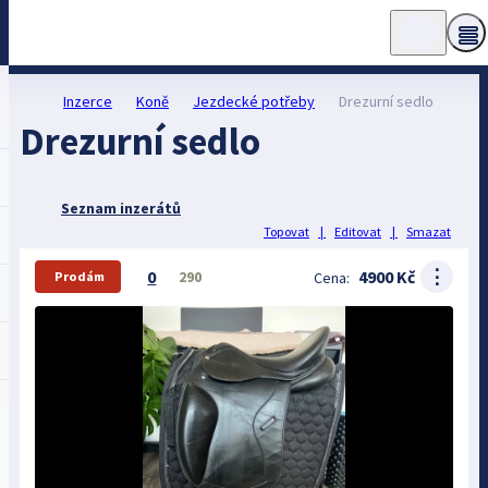
Inzerce
Koně
Jezdecké potřeby
Drezurní sedlo
Drezurní sedlo
Seznam inzerátů
Topovat
|
Editovat
|
Smazat
⋮
0
4900 Kč
290
Cena:
Prodám