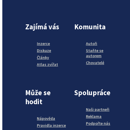
Zajímá vás
Komunita
Inzerce
Autoři
Diskuze
Staňte se
autorem
Články
Chovatelé
Atlas zvířat
Může se
Spolupráce
hodit
Naši partneři
Reklama
Nápověda
Podpořte nás
Pravidla inzerce