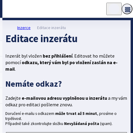
Inzerce
Editace inzerátu
Editace inzerátu
Inzerát byl vložen
bez přihlášení
. Editovat ho můžete
pomocí
odkazu, který vám byl po vložení zaslán na e-
mail
.
Nemáte odkaz?
Zadejte
e-mailovou adresu vyplněnou u inzerátu
a my vám
odkaz pro editaci pošleme znovu.
Doručení e-mailu s odkazem
může trvat až 5 minut
, prosíme o
trpělivost.
Případně také zkontrolujte složku
Nevyžádaná pošta
(spam).