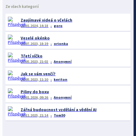
Ze všech kategorií
Zaujímavé videá o včelách
23.01.2024, 14:18
goro
Veselé okénko
04.07.2023, 18:19
orionka
Třetí víčko
27.05.2023, 21:02
Anonymní
Jak se vám venčí?
26.05.2023, 11:10
keriton
Piliny do boxu
20.01.2026, 09:26
Anonymní
Zářná budoucnost vzdělání a vědění AI
25.11.2025, 21:14
Tom50