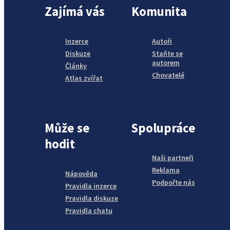
Zajímá vás
Komunita
Inzerce
Autoři
Diskuze
Staňte se
autorem
Články
Chovatelé
Atlas zvířat
Může se
Spolupráce
hodit
Naši partneři
Reklama
Nápověda
Podpořte nás
Pravidla inzerce
Pravidla diskuze
Pravidla chatu