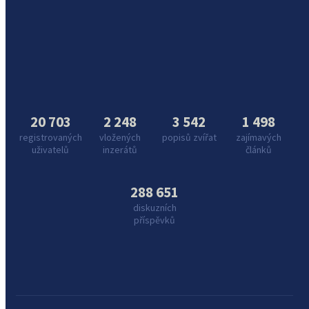
20 703
2 248
3 542
1 498
registrovaných
vložených
popisů zvířat
zajímavých
uživatelů
inzerátů
článků
288 651
diskuzních
příspěvků