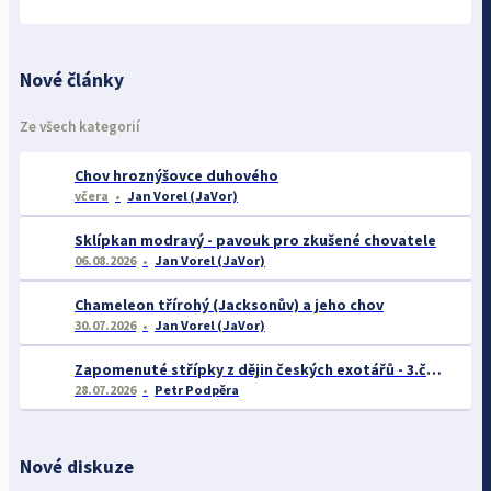
Nové články
Ze všech kategorií
Chov hroznýšovce duhového
včera
Jan Vorel (JaVor)
Sklípkan modravý - pavouk pro zkušené chovatele
06.08.2026
Jan Vorel (JaVor)
Chameleon třírohý (Jacksonův) a jeho chov
30.07.2026
Jan Vorel (JaVor)
Zapomenuté střípky z dějin českých exotářů - 3.část
28.07.2026
Petr Podpěra
Nové diskuze