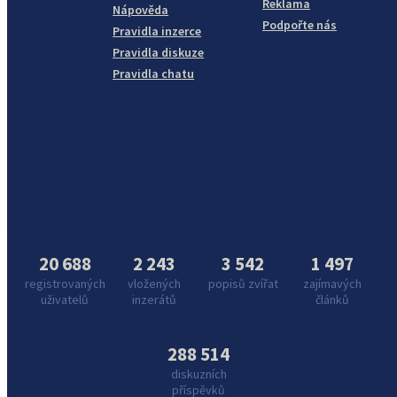
Reklama
Nápověda
Podpořte nás
Pravidla inzerce
Pravidla diskuze
Pravidla chatu
20 688
2 243
3 542
1 497
registrovaných
vložených
popisů zvířat
zajímavých
uživatelů
inzerátů
článků
288 514
diskuzních
příspěvků