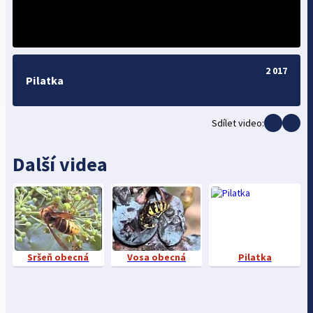
2 017
Pilatka
Sdílet video:
Další videa
Sršeň obecná
Vosa obecná
Pilatka