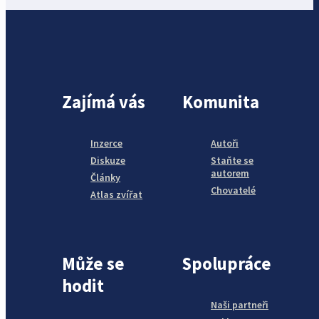
Zajímá vás
Komunita
Inzerce
Autoři
Diskuze
Staňte se
autorem
Články
Chovatelé
Atlas zvířat
Může se
Spolupráce
hodit
Naši partneři