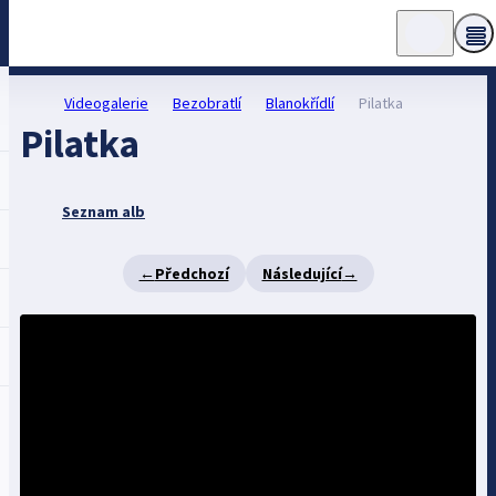
Videogalerie
Bezobratlí
Blanokřídlí
Pilatka
Pilatka
Seznam alb
←
Předchozí
Následující
→