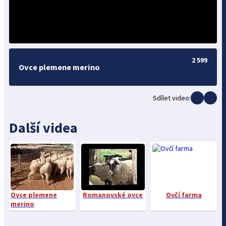
2 599
Ovce plemene merino
Sdílet video:
Další videa
Ovce plemene
Romanovské ovce
Ovčí farma
merino