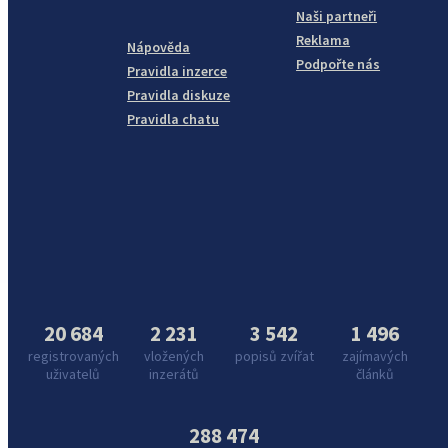
Naši partneři
Reklama
Nápověda
Podpořte nás
Pravidla inzerce
Pravidla diskuze
Pravidla chatu
20 684
2 231
3 542
1 496
registrovaných
vložených
popisů zvířat
zajímavých
uživatelů
inzerátů
článků
288 474