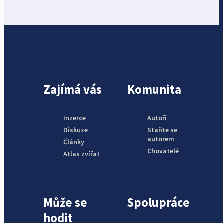
Zajímá vás
Komunita
Inzerce
Autoři
Diskuze
Staňte se
autorem
Články
Chovatelé
Atlas zvířat
Může se
Spolupráce
hodit