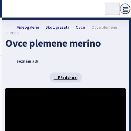
Videogalerie
Skot, prasata
Ovce
Ovce plemene
merino
Ovce plemene merino
Seznam alb
←
Předchozí