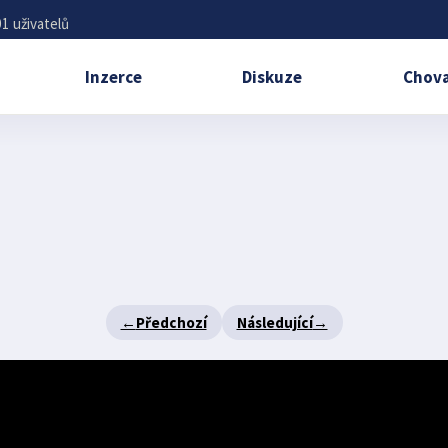
1 uživatelů
Inzerce
Diskuze
Chova
←
Předchozí
Následující
→