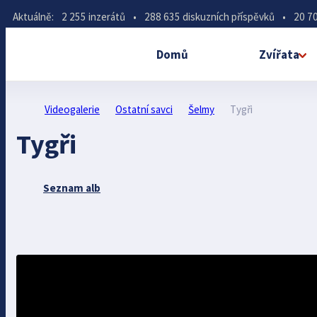
Aktuálně:
2 255 inzerátů
•
288 635 diskuzních příspěvků
•
20 70
Domů
Zvířata
Videogalerie
Ostatní savci
Šelmy
Tygři
Tygři
Seznam alb