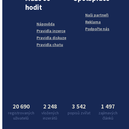
hodit
Naši partneři
Reklama
Nápověda
Podpořte nás
Pravidla inzerce
Pravidla diskuze
Pravidla chatu
20 690
2 248
3 542
1 497
registrovaných
vložených
popisů zvířat
zajímavých
uživatelů
inzerátů
článků