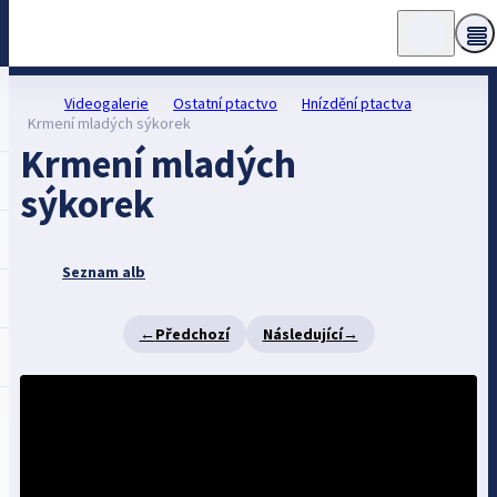
Videogalerie
Ostatní ptactvo
Hnízdění ptactva
Krmení mladých sýkorek
Krmení mladých
sýkorek
Seznam alb
←
Předchozí
Následující
→