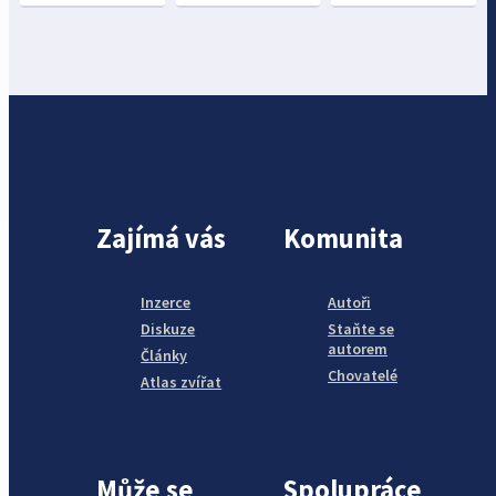
Zajímá vás
Komunita
Inzerce
Autoři
Diskuze
Staňte se
autorem
Články
Chovatelé
Atlas zvířat
Může se
Spolupráce