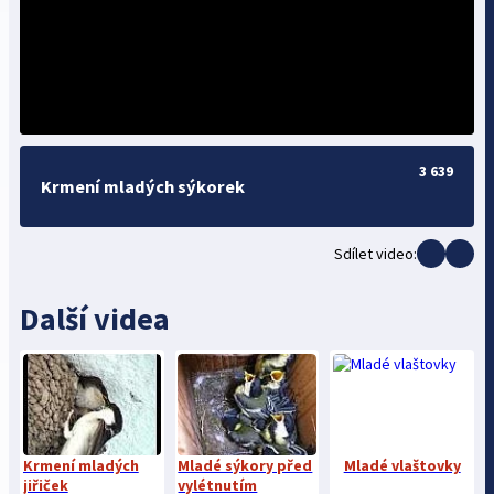
3 639
Krmení mladých sýkorek
Sdílet video:
Další videa
Krmení mladých
Mladé sýkory před
Mladé vlaštovky
jiřiček
vylétnutím