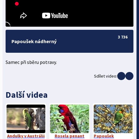
3 736
Papoušek nádherný
Samec při sběru potravy.
Sdílet video:
Další videa
Andulky v Austrálii
Rosela penant
Papoušek