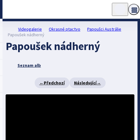
Videogalerie
Okrasné ptactvo
Papoušci Austrálie
Papoušek nádherný
Papoušek nádherný
Seznam alb
←
Předchozí
Následující
→