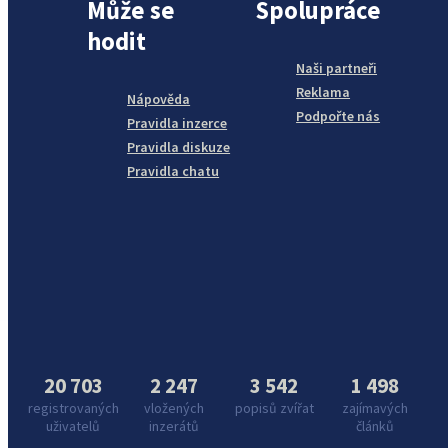
Může se
Spolupráce
hodit
Naši partneři
Reklama
Nápověda
Podpořte nás
Pravidla inzerce
Pravidla diskuze
Pravidla chatu
20 703
2 247
3 542
1 498
registrovaných
vložených
popisů zvířat
zajímavých
uživatelů
inzerátů
článků