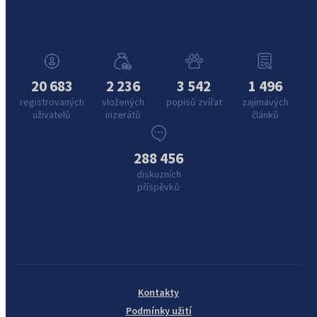
20 683
2 236
3 542
1 496
registrovaných
vložených
popisů zvířat
zajímavých
uživatelů
inzerátů
článků
288 456
diskuzních
příspěvků
Kontakty
Podmínky užití