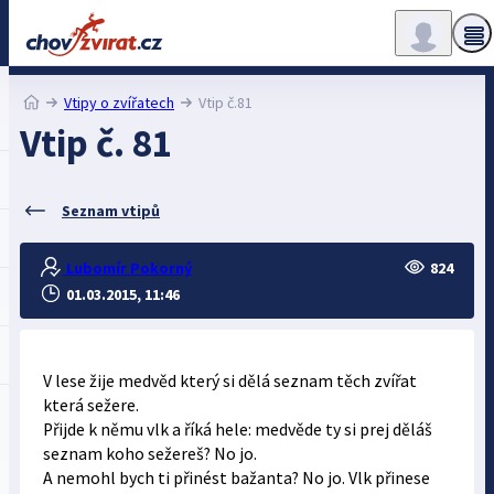
Vtipy o zvířatech
Vtip č.81
Vtip č. 81
Seznam vtipů
Lubomír Pokorný
824
01.03.2015, 11:46
V lese žije medvěd který si dělá seznam těch zvířat
která sežere.
Přijde k němu vlk a říká hele: medvěde ty si prej děláš
seznam koho sežereš? No jo.
A nemohl bych ti přinést bažanta? No jo. Vlk přinese