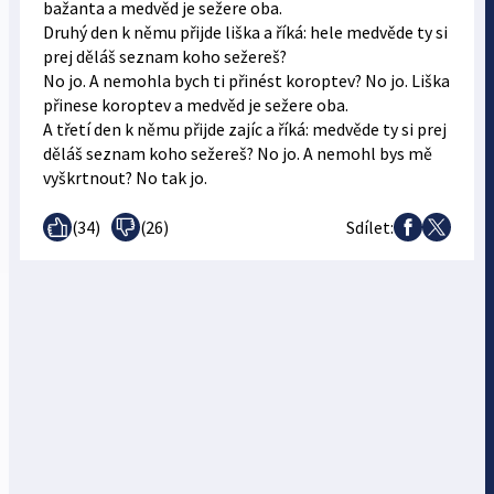
bažanta a medvěd je sežere oba.
Druhý den k němu přijde liška a říká: hele medvěde ty si
prej děláš seznam koho sežereš?
No jo. A nemohla bych ti přinést koroptev? No jo. Liška
přinese koroptev a medvěd je sežere oba.
A třetí den k němu přijde zajíc a říká: medvěde ty si prej
děláš seznam koho sežereš? No jo. A nemohl bys mě
vyškrtnout? No tak jo.
(
34
)
(
26
)
Sdílet: