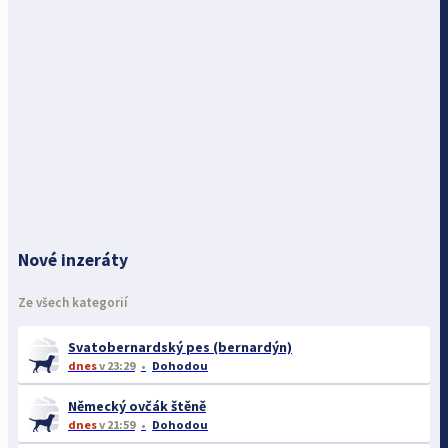
Nové inzeráty
Ze všech kategorií
Svatobernardský pes (bernardýn)
dnes
v 23:29
Dohodou
Německý ovčák štěně
dnes
v 21:59
Dohodou