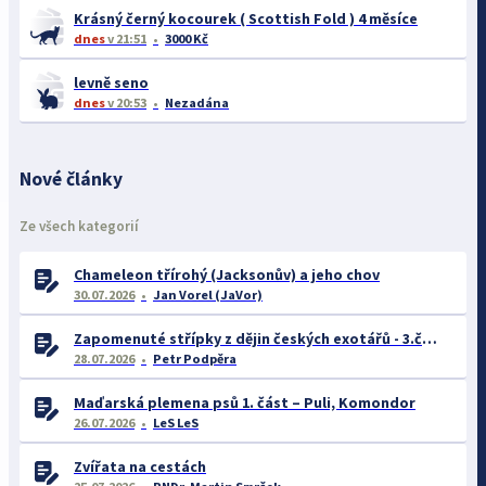
Krásný černý kocourek ( Scottish Fold ) 4 měsíce
dnes
v 21:51
3000 Kč
levně seno
dnes
v 20:53
Nezadána
Nové články
Ze všech kategorií
Chameleon třírohý (Jacksonův) a jeho chov
30.07.2026
Jan Vorel (JaVor)
Zapomenuté střípky z dějin českých exotářů - 3.část
28.07.2026
Petr Podpěra
Maďarská plemena psů 1. část – Puli, Komondor
26.07.2026
LeS LeS
Zvířata na cestách