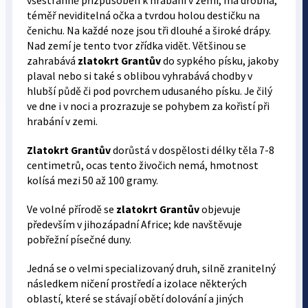
všestranně přizpůsoben k hrabání v zemi, má drobná,
téměř neviditelná očka a tvrdou holou destičku na
čenichu. Na každé noze jsou tři dlouhé a široké drápy.
Nad zemí je tento tvor zřídka vidět. Většinou se
zahrabává
zlatokrt Grantův
do sypkého písku, jakoby
plaval nebo si také s oblibou vyhrabává chodby v
hlubší půdě či pod povrchem udusaného písku. Je čilý
ve dne i v noci a prozrazuje se pohybem za kořistí při
hrabání v zemi.
Zlatokrt Grantův
dorůstá v dospělosti délky těla 7-8
centimetrů, ocas tento živočich nemá, hmotnost
kolísá mezi 50 až 100 gramy.
Ve volné přírodě se
zlatokrt Grantův
objevuje
především v jihozápadní Africe; kde navštěvuje
pobřežní písečné duny.
Jedná se o velmi specializovaný druh, silně zranitelný
následkem ničení prostředí a izolace některých
oblastí, které se stávají obětí dolování a jiných