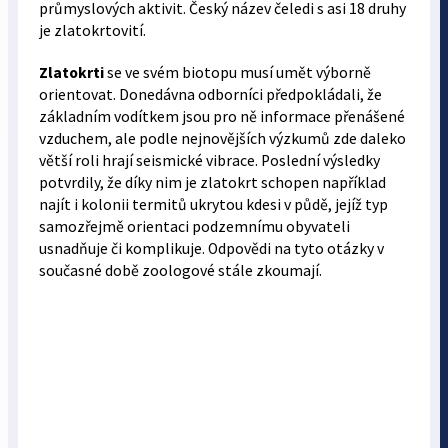
průmyslových aktivit. Český název čeledi s asi 18 druhy
je zlatokrtovití.
Zlatokrti
se ve svém biotopu musí umět výborně
orientovat. Donedávna odborníci předpokládali, že
základním vodítkem jsou pro ně informace přenášené
vzduchem, ale podle nejnovějších výzkumů zde daleko
větší roli hrají seismické vibrace. Poslední výsledky
potvrdily, že díky nim je zlatokrt schopen například
najít i kolonii termitů ukrytou kdesi v půdě, jejíž typ
samozřejmě orientaci podzemnímu obyvateli
usnadňuje či komplikuje. Odpovědi na tyto otázky v
současné době zoologové stále zkoumají.