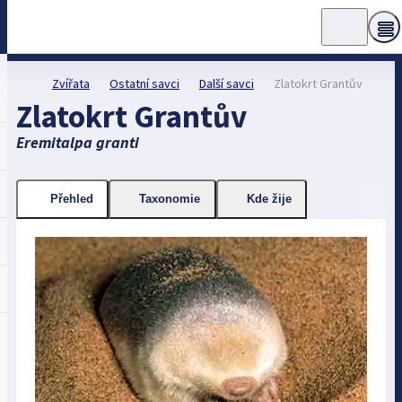
Zvířata
Ostatní savci
Další savci
Zlatokrt Grantův
Zlatokrt Grantův
Eremitalpa granti
Přehled
Taxonomie
Kde žije