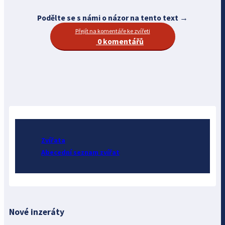
Podělte se s námi o názor na tento text →
Přejít na komentáře ke zvířeti
0 komentářů
Zvířata
Abecední seznam zvířat
Nové inzeráty