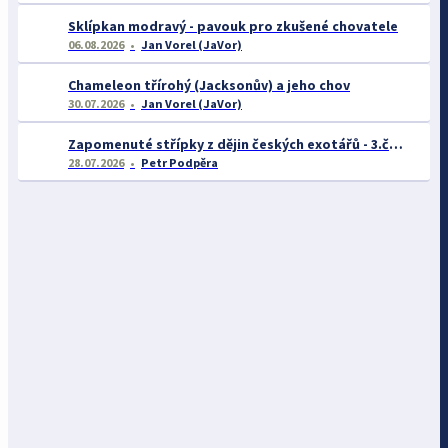
Sklípkan modravý - pavouk pro zkušené chovatele
06.08.2026
Jan Vorel (JaVor)
Chameleon třírohý (Jacksonův) a jeho chov
30.07.2026
Jan Vorel (JaVor)
Zapomenuté střípky z dějin českých exotářů - 3.část
28.07.2026
Petr Podpěra