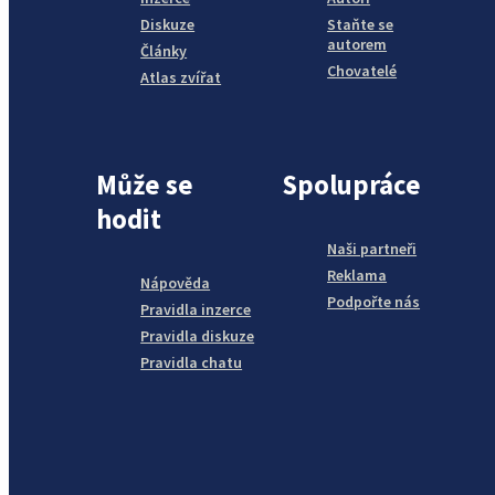
Diskuze
Staňte se
autorem
Články
Chovatelé
Atlas zvířat
Může se
Spolupráce
hodit
Naši partneři
Reklama
Nápověda
Podpořte nás
Pravidla inzerce
Pravidla diskuze
Pravidla chatu