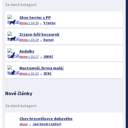
Ze všech kategorií
Skye terrier s PP
dnes
v 16:16
V textu
Zrzavo-bílý kocourek
dnes
v 15:29
Daruji
Andulky
dnes
v 15:27
200 Kč
Mastomyši /krysa malá/
dnes
v 15:22
25 Kč
Nové články
Ze všech kategorií
Chov hroznýšovce duhového
dnes
Jan Vorel (JaVor)