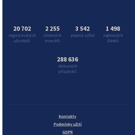
20 702
2 255
3 542
1 498
registrovaných
vložených
popisů zvířat
zajímavých
uživatelů
inzerátů
článků
288 636
diskuzních
příspěvků
Kontakty
Podmínky užití
GDPR