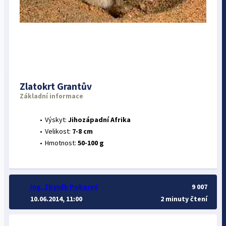
Zlatokrt Grantův
Základní informace
Výskyt:
Jihozápadní Afrika
Velikost:
7-8 cm
Hmotnost:
50-100 g
Ing. Zbyněk Pokorný
9 007
10.06.2014, 11:00
2 minuty čtení