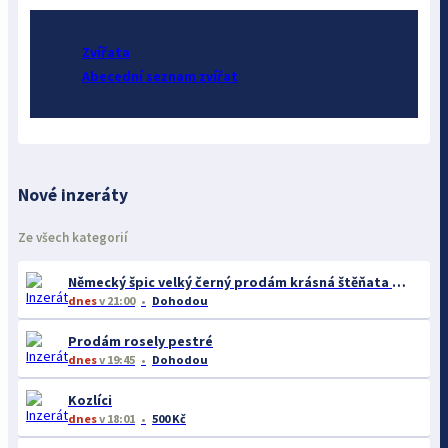
Zvířata
Abecední seznam zvířat
Nové inzeráty
Ze všech kategorií
Německý špic velký černý prodám krásná štěňata s PP - rarita
dnes
v 21:00
Dohodou
Prodám rosely pestré
dnes
v 19:45
Dohodou
Kozlíci
dnes
v 18:01
500 Kč