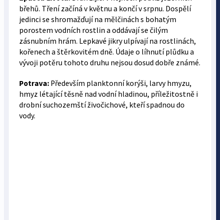
břehů. Tření začíná v květnu a končí v srpnu. Dospělí
jedinci se shromažďují na mělčinách s bohatým
porostem vodních rostlin a oddávají se čilým
zásnubním hrám. Lepkavé jikry ulpívají na rostlinách,
kořenech a štěrkovitém dně. Údaje o líhnutí plůdku a
vývoji potěru tohoto druhu nejsou dosud dobře známé.
Potrava:
Především planktonní korýši, larvy hmyzu,
hmyz létající těsně nad vodní hladinou, příležitostně i
drobní suchozemští živočichové, kteří spadnou do
vody.