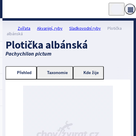
Zvířata
Akvarijní, ryby
Sladkovodní ryby
Plotička
albánská
Plotička albánská
Pachychilon pictum
Přehled
Taxonomie
Kde žije