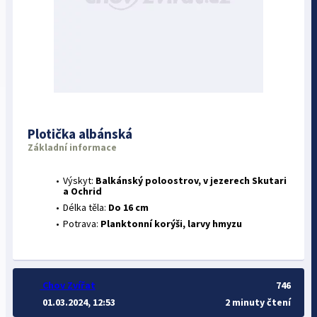
Plotička albánská
Základní informace
Výskyt:
Balkánský poloostrov, v jezerech Skutari
a Ochrid
Délka těla:
Do 16 cm
Potrava:
Planktonní korýši, larvy hmyzu
Chov Zvířat
746
01.03.2024, 12:53
2 minuty čtení