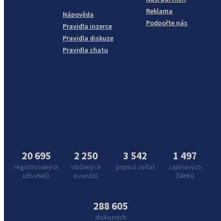
Reklama
Nápověda
Podpořte nás
Pravidla inzerce
Pravidla diskuze
Pravidla chatu
20 695
2 250
3 542
1 497
registrovaných
vložených
popisů zvířat
zajímavých
uživatelů
inzerátů
článků
288 605
diskuzních