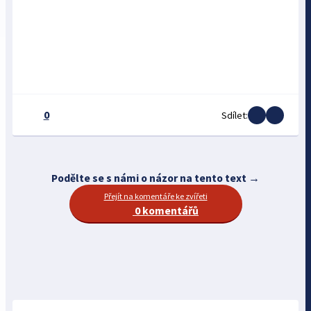
0
Sdílet:
Podělte se s námi o názor na tento text →
Přejít na komentáře ke zvířeti
0 komentářů