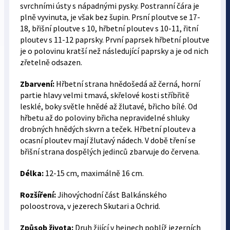
svrchními ústy s nápadnými pysky. Postranní čára je
plně vyvinuta, je však bez šupin. Prsní ploutve se 17-
18, břišní ploutve s 10, hřbetní ploutev s 10-11, řitní
ploutev s 11-12 paprsky. První paprsek hřbetní ploutve
je o polovinu kratší než následující paprsky a je od nich
zřetelně odsazen.
Zbarvení:
Hřbetní strana hnědošedá až černá, horní
partie hlavy velmi tmavá, skřelové kosti stříbřitě
lesklé, boky světle hnědé až žlutavé, břicho bílé. Od
hřbetu až do poloviny břicha nepravidelné shluky
drobných hnědých skvrn a teček. Hřbetní ploutev a
ocasní ploutev mají žlutavý nádech. V době tření se
břišní strana dospělých jedinců zbarvuje do červena.
Délka:
12-15 cm, maximálně 16 cm.
Rozšíření:
Jihovýchodní část Balkánského
poloostrova, v jezerech Skutari a Ochrid.
Způsob života:
Druh žijící v hejnech poblíž jezerních