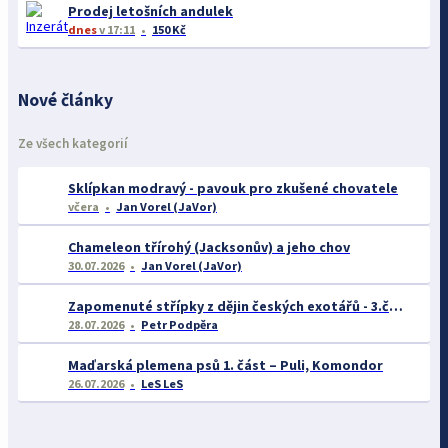
Prodej letošních andulek
dnes
v 17:11
150 Kč
Nové články
Ze všech kategorií
Sklípkan modravý - pavouk pro zkušené chovatele
včera
Jan Vorel (JaVor)
Chameleon třírohý (Jacksonův) a jeho chov
30.07.2026
Jan Vorel (JaVor)
Zapomenuté střípky z dějin českých exotářů - 3.část
28.07.2026
Petr Podpěra
Maďarská plemena psů 1. část – Puli, Komondor
26.07.2026
LeS LeS