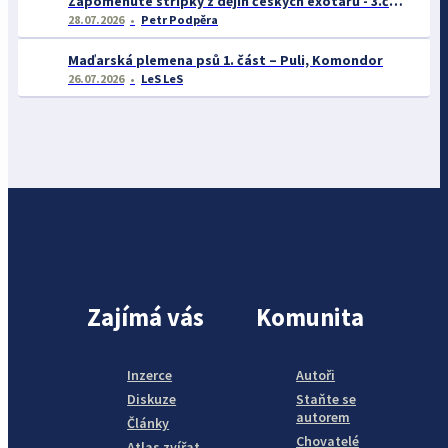
Zapomenuté střípky z dějin českých exotářů - 3.část
28.07.2026
Petr Podpěra
Maďarská plemena psů 1. část – Puli, Komondor
26.07.2026
LeS LeS
Zajímá vás
Komunita
Inzerce
Autoři
Diskuze
Staňte se
autorem
Články
Chovatelé
Atlas zvířat