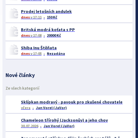
Prodej letošních andulek
dnes
v 17:11
150 Kč
Britská modrá koťata s PP
dnes
v 17:08
20000 Kč
Shiba Inu Štěňata
dnes
v 17:05
Nezadána
Nové články
Ze všech kategorií
Sklípkan modravý - pavouk pro zkušené chovatele
včera
Jan Vorel (JaVor)
Chameleon třírohý (Jacksonův) a jeho chov
30.07.2026
Jan Vorel (JaVor)