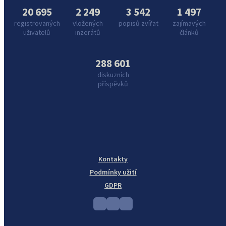
20 695
2 249
3 542
1 497
registrovaných
vložených
popisů zvířat
zajímavých
uživatelů
inzerátů
článků
288 601
diskuzních
příspěvků
Kontakty
Podmínky užití
GDPR