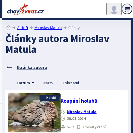
Autoři
Miroslav Matula
Články
Články autora Miroslav
Matula
Stránka autora
Datum
Název
Zobrazení
Holubi
Koupání holubů
Miroslav Matula
29.01.2014
5767
2 minuty čtení