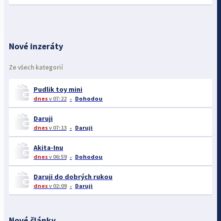
Nové inzeráty
Ze všech kategorií
Pudlik toy mini
dnes
v 07:22
Dohodou
Daruji
dnes
v 07:13
Daruji
Akita-Inu
dnes
v 06:59
Dohodou
Daruji do dobrých rukou
dnes
v 02:09
Daruji
Nové články