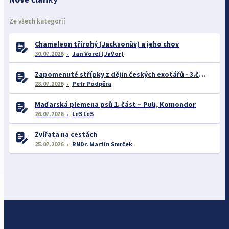
Ze všech kategorií
Chameleon třírohý (Jacksonův) a jeho chov
30.07.2026
Jan Vorel (JaVor)
Zapomenuté střípky z dějin českých exotářů - 3.část
28.07.2026
Petr Podpěra
Maďarská plemena psů 1. část – Puli, Komondor
26.07.2026
LeS LeS
Zvířata na cestách
25.07.2026
RNDr. Martin Smrček