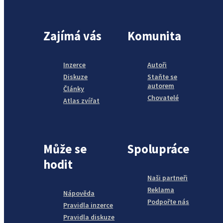
Zajímá vás
Komunita
Inzerce
Autoři
Diskuze
Staňte se
autorem
Články
Chovatelé
Atlas zvířat
Může se
Spolupráce
hodit
Naši partneři
Reklama
Nápověda
Podpořte nás
Pravidla inzerce
Pravidla diskuze