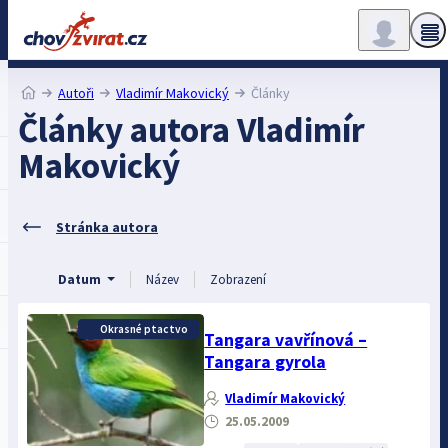
Autoři
Vladimír Makovický
Články
Články autora Vladimír
Makovický
Stránka autora
Datum
Název
Zobrazení
Okrasné ptactvo
Tangara vavřínová –
Tangara gyrola
Vladimír Makovický
25.05.2009