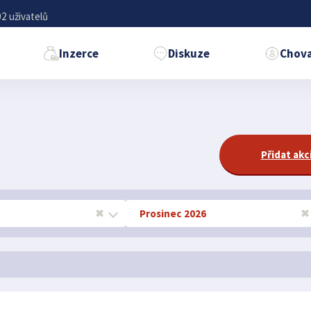
2 uživatelů
Inzerce
Diskuze
Chova
Přidat akc
✖
Prosinec 2026
✖