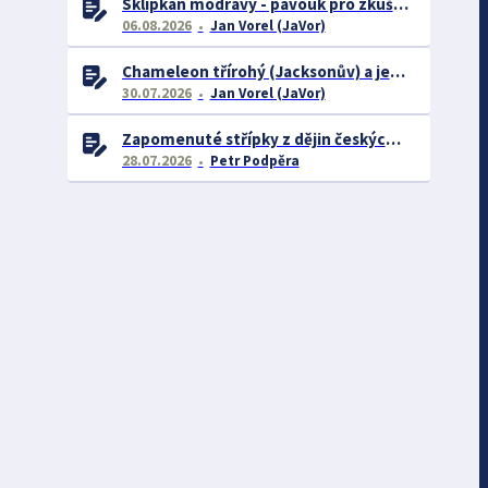
Sklípkan modravý - pavouk pro zkušené chovatele
06.08.2026
Jan Vorel (JaVor)
Chameleon třírohý (Jacksonův) a jeho chov
30.07.2026
Jan Vorel (JaVor)
Zapomenuté střípky z dějin českých exotářů - 3.část
28.07.2026
Petr Podpěra