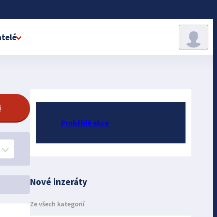
telé
i
Proběhlé akce
Nové inzeráty
Ze všech kategorií