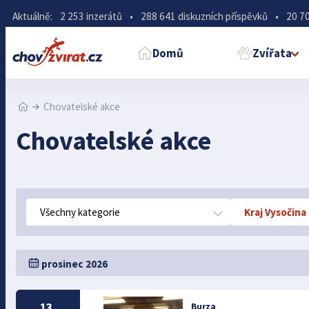
Aktuálně:
2 253 inzerátů
•
288 641 diskuzních příspěvků
•
20 70
Domů
Zvířata
Chovatelské akce
Chovatelské akce
Všechny kategorie
Kraj Vysočina
prosinec 2026
13.
Burza