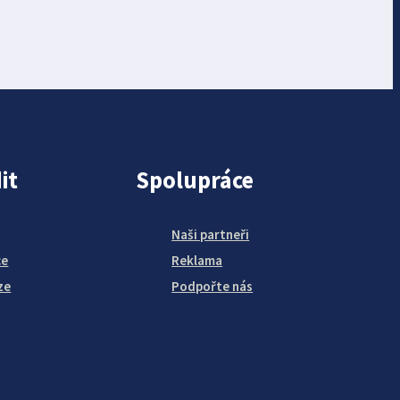
it
Spolupráce
Naši partneři
ce
Reklama
ze
Podpořte nás