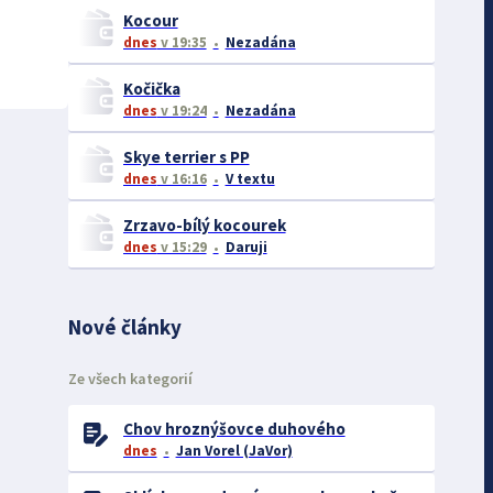
Kocour
dnes
v 19:35
Nezadána
Kočička
dnes
v 19:24
Nezadána
Skye terrier s PP
dnes
v 16:16
V textu
Zrzavo-bílý kocourek
dnes
v 15:29
Daruji
Nové články
Ze všech kategorií
Chov hroznýšovce duhového
dnes
Jan Vorel (JaVor)