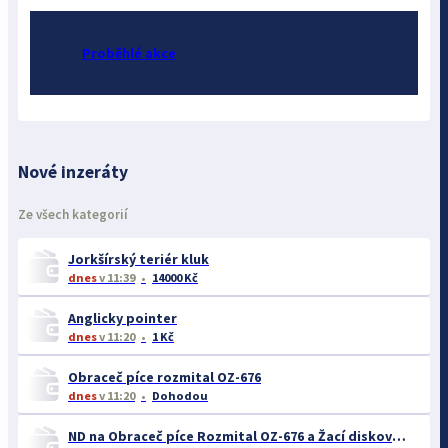
Proběhlé akce
Nové inzeráty
Ze všech kategorií
Jorkšírský teriér kluk
dnes
v 11:39
14000 Kč
Anglicky pointer
dnes
v 11:20
1 Kč
Obraceč píce rozmital OZ-676
dnes
v 11:20
Dohodou
ND na Obraceč píce Rozmital OZ-676 a Žací diskový stroj SD-300C