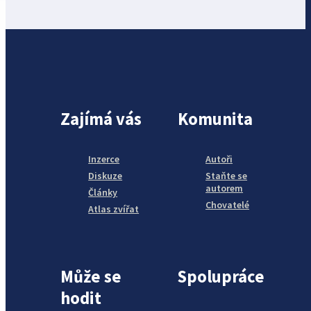
Zajímá vás
Komunita
Inzerce
Autoři
Diskuze
Staňte se
autorem
Články
Chovatelé
Atlas zvířat
Může se
Spolupráce
hodit