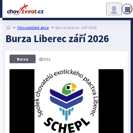
Chovatelské akce
Burza Liberec září 2026
Burza Liberec září 2026
312
Burza