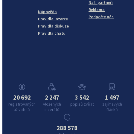
Naši partneři
Reklama
Nápověda
Podpořte nás
Pravidla inzerce
Pravidla diskuze
Pravidla chatu
20 692
2 247
3 542
1 497
registrovaných
vložených
popisů zvířat
zajímavých
uživatelů
inzerátů
článků
288 578