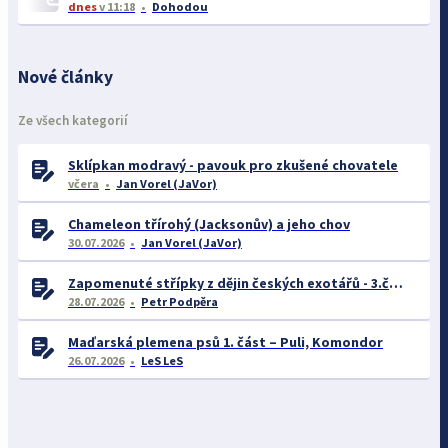
dnes
v 11:18
Dohodou
Nové články
Ze všech kategorií
Sklípkan modravý - pavouk pro zkušené chovatele
včera
Jan Vorel (JaVor)
Chameleon třírohý (Jacksonův) a jeho chov
30.07.2026
Jan Vorel (JaVor)
Zapomenuté střípky z dějin českých exotářů - 3.část
28.07.2026
Petr Podpěra
Maďarská plemena psů 1. část – Puli, Komondor
26.07.2026
LeS LeS