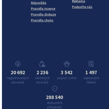
Reklama
Nápověda
Podpořte nás
Pravidla inzerce
Pravidla diskuze
Pravidla chatu
20 692
2 236
3 542
1 497
registrovaných
vložených
popisů zvířat
zajímavých
uživatelů
inzerátů
článků
288 540
diskuzních
příspěvků