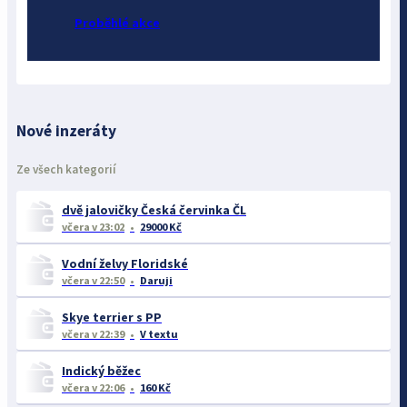
Proběhlé akce
Nové inzeráty
Ze všech kategorií
dvě jalovičky Česká červinka ČL
včera
v 23:02
29000 Kč
Vodní želvy Floridské
včera
v 22:50
Daruji
Skye terrier s PP
včera
v 22:39
V textu
Indický běžec
včera
v 22:06
160 Kč