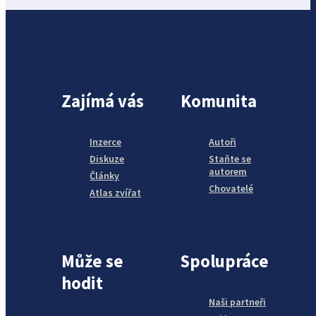
Zajímá vás
Komunita
Inzerce
Autoři
Diskuze
Staňte se
autorem
Články
Chovatelé
Atlas zvířat
Může se
Spolupráce
hodit
Naši partneři