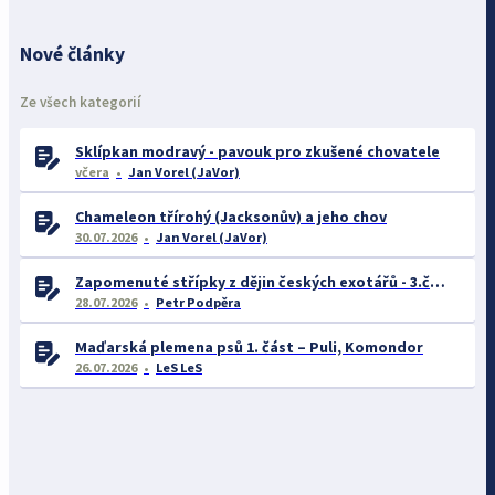
Nové články
Ze všech kategorií
Sklípkan modravý - pavouk pro zkušené chovatele
včera
Jan Vorel (JaVor)
Chameleon třírohý (Jacksonův) a jeho chov
30.07.2026
Jan Vorel (JaVor)
Zapomenuté střípky z dějin českých exotářů - 3.část
28.07.2026
Petr Podpěra
Maďarská plemena psů 1. část – Puli, Komondor
26.07.2026
LeS LeS