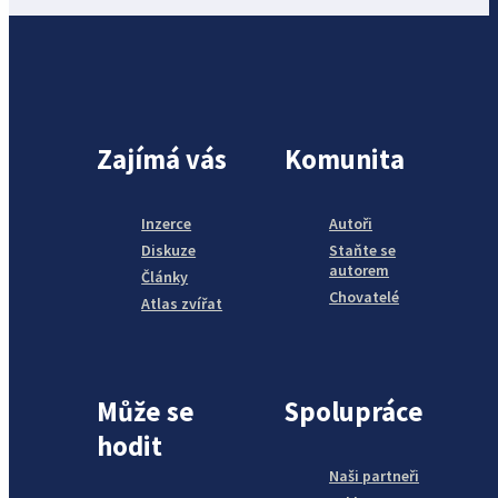
Zajímá vás
Komunita
Inzerce
Autoři
Diskuze
Staňte se
autorem
Články
Chovatelé
Atlas zvířat
Může se
Spolupráce
hodit
Naši partneři