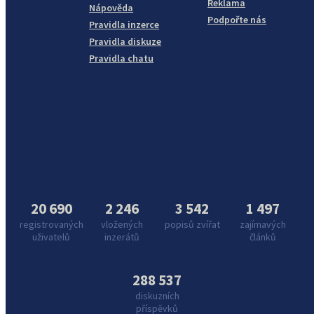
Reklama
Nápověda
Podpořte nás
Pravidla inzerce
Pravidla diskuze
Pravidla chatu
20 690
2 246
3 542
1 497
registrovaných
vložených
popisů zvířat
zajímavých
uživatelů
inzerátů
článků
288 537
diskuzních
příspěvků