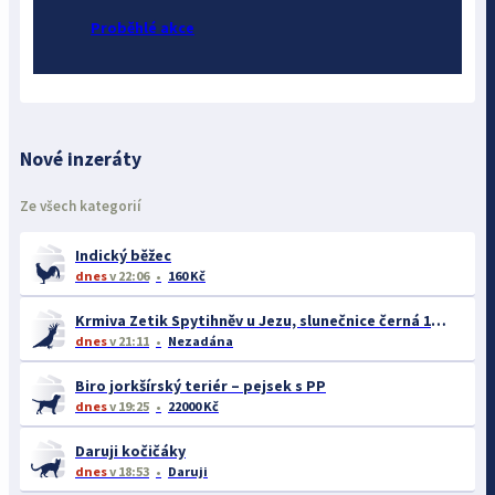
Proběhlé akce
Nové inzeráty
Ze všech kategorií
Indický běžec
dnes
v 22:06
160 Kč
Krmiva Zetik Spytihněv u Jezu, slunečnice černá 19kc/kg Akce na Avicentru Avest I na burze
dnes
v 21:11
Nezadána
Biro jorkšírský teriér – pejsek s PP
dnes
v 19:25
22000 Kč
Daruji kočičáky
dnes
v 18:53
Daruji