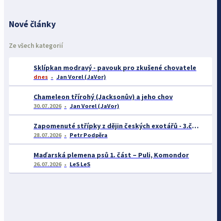
Nové články
Ze všech kategorií
Sklípkan modravý - pavouk pro zkušené chovatele
dnes
Jan Vorel (JaVor)
Chameleon třírohý (Jacksonův) a jeho chov
30.07.2026
Jan Vorel (JaVor)
Zapomenuté střípky z dějin českých exotářů - 3.část
28.07.2026
Petr Podpěra
Maďarská plemena psů 1. část – Puli, Komondor
26.07.2026
LeS LeS