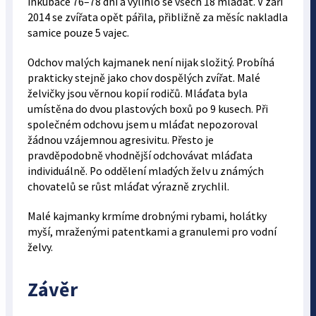
inkubace 76–78 dní a vylíhlo se všech 18 mláďat. V září
2014 se zvířata opět pářila, přibližně za měsíc nakladla
samice pouze 5 vajec.
Odchov malých kajmanek není nijak složitý. Probíhá
prakticky stejně jako chov dospělých zvířat. Malé
želvičky jsou věrnou kopií rodičů. Mláďata byla
umístěna do dvou plastových boxů po 9 kusech. Při
společném odchovu jsem u mláďat nepozoroval
žádnou vzájemnou agresivitu. Přesto je
pravděpodobně vhodnější odchovávat mláďata
individuálně. Po oddělení mladých želv u známých
chovatelů se růst mláďat výrazně zrychlil.
Malé kajmanky krmíme drobnými rybami, holátky
myší, mraženými patentkami a granulemi pro vodní
želvy.
Závěr