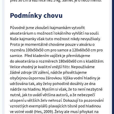
přes 30 cm a váží více než 5 kg. Samec je o něco menší.
Podmínky chovu
Původně jsme zkoušeli kajmankám vytvořit
akvaterárium s možností lokálního vyhřátí na souši.
Naše kajmanky však tuto možnost nikdy nevyužívaly.
Proto je momentálně chováme pouze v akváriu o
rozměru 100x50x50 cm pro samce a 120x60x50 cm pro
samice. Před kladením vajíček je přemísťujeme
do akvaterária o rozměrech 180x60x60 cm s kladištěm.
Velice vhodný je kvalitní vnější filtr. Nepoužíváme
žádné zdroje UV záření, nádrže přisvětlujeme
obyčejnou úspornou žárovkou. Výška vodní hladiny je
udržována tak, aby želvy pohodlně dosáhly ze dna
nádrže na hladinu. Myslím si však, že to není nezbytně
nutné, jak to uvádí většina autorů, a že nebezpečí
utopení u větších želv nehrozí. Dokazují to pozorování
vzrostlých exemplářů plavajících těsně pod hladinou
ve volné vodě (Hes, 2009). Želvy ale musí přivykat na