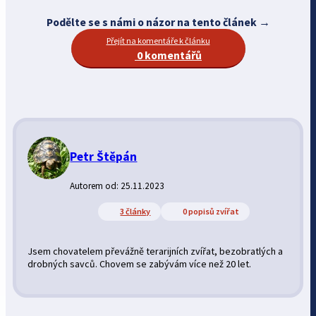
Podělte se s námi o názor na tento článek →
Přejít na komentáře k článku
0 komentářů
Petr Štěpán
Autorem od: 25.11.2023
3 články
0 popisů zvířat
Jsem chovatelem převážně terarijních zvířat, bezobratlých a
drobných savců. Chovem se zabývám více než 20 let.