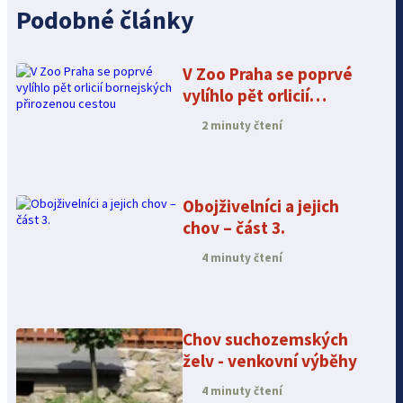
Podobné články
V Zoo Praha se poprvé
vylíhlo pět orlicií
bornejských přirozenou
2 minuty čtení
cestou
Obojživelníci a jejich
chov – část 3.
4 minuty čtení
Chov suchozemských
želv - venkovní výběhy
4 minuty čtení