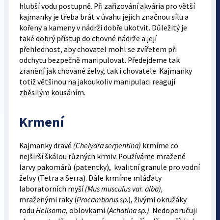
hlubší vodu postupně. Při zařizování akvária pro větší
kajmanky je třeba brát v úvahu jejich značnou sílu a
kořeny a kameny v nádrži dobře ukotvit. Důležitý je
také dobrý přístup do chovné nádrže a její
přehlednost, aby chovatel mohl se zvířetem při
odchytu bezpečně manipulovat. Předejdeme tak
zranění jak chované želvy, tak i chovatele. Kajmanky
totiž většinou na jakoukoliv manipulaci reagují
zběsilým kousáním.
Krmení
Kajmanky dravé
(Chelydra serpentina)
krmíme co
nejširší škálou různých krmiv. Používáme mražené
larvy pakomárů (patentky), kvalitní granule pro vodní
želvy (Tetra a Serra). Dále krmíme mláďaty
laboratorních myší
(Mus musculus var. alba),
mraženými raky (
Procambarus sp
.), živými okružáky
rodu
Helisoma
, oblovkami (
Achatina sp.)
. Nedoporučuji