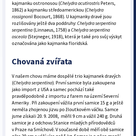
kajmanku ostronosou (
Chelydra acutirostris
Peters,
1862) a kajmanku středoamerickou (
Chelydra
rossignonii
Bocourt, 1868). U kajmanky dravé jsou
rozlišovány ještě dva poddruhy:
Chelydra serpentina
serpentina
(Linnaeus, 1758) a
Chelydra serpentina
osceola
(Stejneger, 1918), která je také pro svůj výskyt
označována jako kajmanka floridská.
Chovaná zvířata
V našem chovu máme dospělé trio kajmanek dravých
(
Chelydra serpentina
). První samice byla zakoupena
jako import z USA a samec pochází také
pravděpodobně z importu z farem na území Severní
Ameriky . Při zakoupení vážila první samice 15 g a ještě
neměla zhojenou jizvu po žloutkovém váčku. Samce
jsme získali 20. 9. 2008, měřil 9 cm a vážil 240 g. Druhá
samice je z odchovu Stanice mladých přírodovědců
v Praze na Smíchově. V současné době měří obě samice