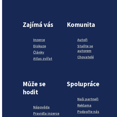
Zajímá vás
Komunita
Inzerce
Autoři
Diskuze
Staňte se
autorem
Články
Chovatelé
Atlas zvířat
Může se
Spolupráce
hodit
Naši partneři
Reklama
Nápověda
Podpořte nás
Pravidla inzerce