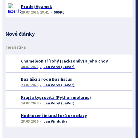
Prodej Agamek
29.07.2026, 18:41
500 Kč
Nové články
Teraristika
Chameleon třírohý (Jacksonův) a jeho chov
30.07.2026
Jan Vorel (JaVor)
Bazilišci z rodu Basiliscus
23.07.2026
Jan Vorel (JaVor)
Krajta tygrovitá (Python molurus)
14.07.2026
Jan Vorel (JaVor)
Hodnocení inkubátorů pro plazy
28.05.2026
Jan Vinduška