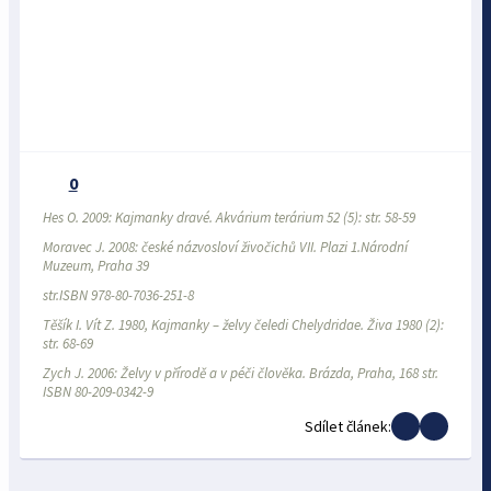
0
Hes O. 2009: Kajmanky dravé. Akvárium terárium 52 (5): str. 58-59
Moravec J. 2008: české názvosloví živočichů VII. Plazi 1.Národní
Muzeum, Praha 39
str.ISBN 978-80-7036-251-8
Těšík I. Vít Z. 1980, Kajmanky – želvy čeledi
Chelydridae
. Živa 1980 (2):
str. 68-69
Zych J. 2006: Želvy v přírodě a v péči člověka. Brázda, Praha, 168 str.
ISBN 80-209-0342-9
Sdílet článek: