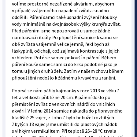
volíme prostorné nezařízené akvárium, abychom
v případě vzájemného napadení zvířata snadno
oddělili. Páření samci také usnadní zvýšení hloubky
vody minimálně na dvojnásobek výšky krunýře zvířat.
Před pářením jsme nepozorovali u samce žádné
namlouvací rituály. Po připuštění samice k samci se
obě zvířata vzájemně velice jemně, řekl bych až
láskyplně, očichají, což zajímavě kontrastuje s jejich
vzhledem. Poté se samec pokouší o páření. Během
páření kouše samec samici do krku podobně jako je
tomu u jiných druhů želv. Zatím v našem chovu během
připouštění nedošlo k žádnému krvavému zranění.
Poprvé se nám pářily kajmanky v roce 2013 ve věku 7
let a velikosti přibližně 20 cm. K páření došlo po
přemístění zvířat z venkovních nádrží do vnitřních
akvárií. V lednu 2014 samice nakladla do připraveného
kladiště 25 vajec, z toho 7 bylo bohužel rozbitých.
Zbylých 18 vajec jsme umístili do plastových nádob
s vlhkým vermikulitem. Při teplotě 26–28 °C trvala