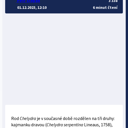
Petr Štěpán
3 338
01.12.2023, 12:10
6 minut čtení
Rod
Chelydra
je v současné době rozdělen na tři druhy:
kajmanku dravou (
Chelydra serpentina
Lineaus, 1758),