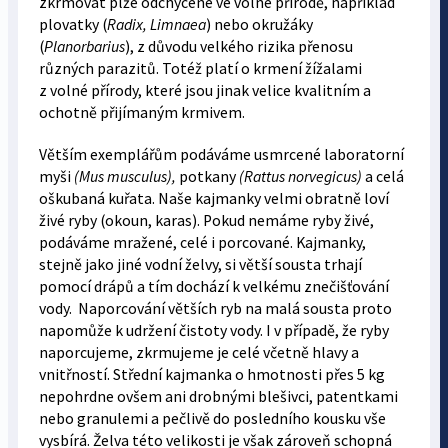
zkrmovat plže odchycené ve volné přírodě, například
plovatky (
Radix, Limnaea
) nebo okružáky
(
Planorbarius
), z důvodu velkého rizika přenosu
různých parazitů. Totéž platí o krmení žížalami
z volné přírody, které jsou jinak velice kvalitním a
ochotně přijímaným krmivem.
Větším exemplářům podáváme usmrcené laboratorní
myši
(Mus musculus),
potkany
(Rattus norvegicus)
a celá
oškubaná kuřata. Naše kajmanky velmi obratně loví
živé ryby (okoun, karas). Pokud nemáme ryby živé,
podáváme mražené, celé i porcované. Kajmanky,
stejně jako jiné vodní želvy, si větší sousta trhají
pomocí drápů a tím dochází k velkému znečišťování
vody. Naporcování větších ryb na malá sousta proto
napomůže k udržení čistoty vody. I v případě, že ryby
naporcujeme, zkrmujeme je celé včetně hlavy a
vnitřností. Střední kajmanka o hmotnosti přes 5 kg
nepohrdne ovšem ani drobnými blešivci, patentkami
nebo granulemi a pečlivě do posledního kousku vše
vysbírá. Želva této velikosti je však zároveň schopná