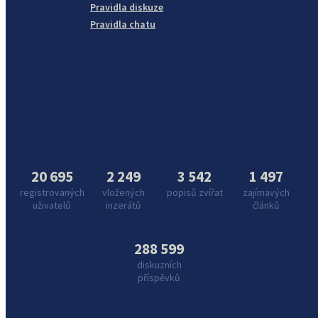
Pravidla diskuze
Pravidla chatu
20 695
2 249
3 542
1 497
registrovaných
vložených
popisů zvířat
zajímavých
uživatelů
inzerátů
článků
288 599
diskuzních
příspěvků