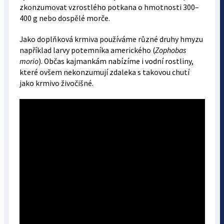
zkonzumovat vzrostlého potkana o hmotnosti 300–
400 g nebo dospělé morče.
Jako doplňková krmiva používáme různé druhy hmyzu
například larvy potemníka amerického (
Zophobas
morio
). Občas kajmankám nabízíme i vodní rostliny,
které ovšem nekonzumují zdaleka s takovou chutí
jako krmivo živočišné.