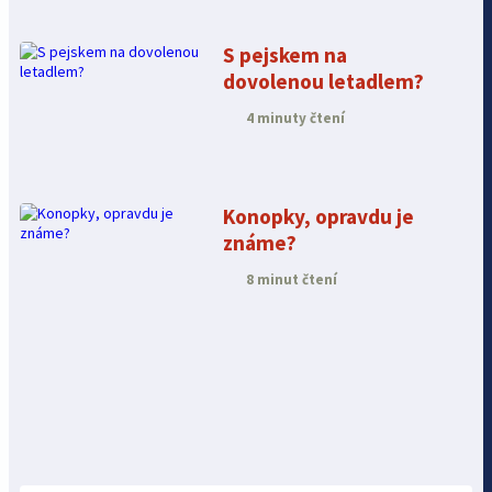
S pejskem na
dovolenou letadlem?
4 minuty čtení
Konopky, opravdu je
známe?
8 minut čtení