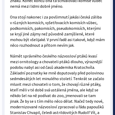
znaků. Konec konců ona ta schvalovací komise vůbec
nemá mezi lidmi dobré jméno.
Ona stojí nakonec i za povšimnutí jakási česká záliba
v různých komisích, vyšetřovacích komisích vůbec,
podkomisích, pakomisích, pseudokomisích, kterými
se kryjí jiné zájmy než původně zamýšlené, které
mohou být všelijaké. V první řadě asi takové, když mám
něco rozhodnout a přitom nevím jak.
Námět správného českého názvosloví ptáků kvasí
mezi ornitology a chovateli ptáků dlouho, výraznější
podobu nabyl asi od časů akademika Kratochvíla.
Základní poznatky ke mně doputovaly před polovinou
sedmdesátých let minulého století. Tenkrát se začalo
mluvit mezi chovateli o tom, že chovají různé ptáky,
kteří měli v té době svá ustálená jména, ale když se
někdo šel na ně podívat do zoo, jmenovali se tam
jinak. Že by se s tím mělo něco dělat. Načež tedy nové,
modernizované názvosloví zpracoval u řádu papoušků
Stanislav Chvapil, čeledi astrildovitých Rudolf Vít, a