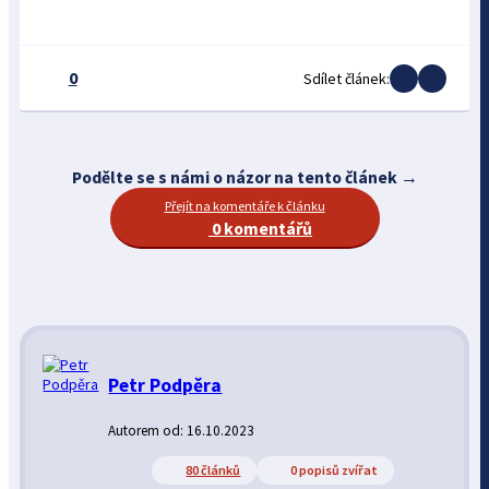
0
Sdílet článek:
Podělte se s námi o názor na tento článek →
Přejít na komentáře k článku
0 komentářů
Petr Podpěra
Autorem od: 16.10.2023
80 článků
0 popisů zvířat