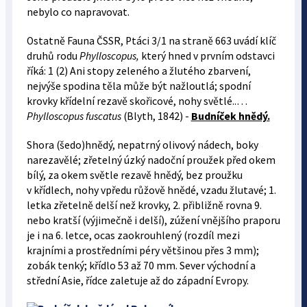
nebylo co napravovat.
Ostatně Fauna ČSSR, Ptáci 3/1 na straně 663 uvádí klíč
druhů rodu
Phylloscopus,
který hned v prvním odstavci
říká: 1 (2) Ani stopy zeleného a žlutého zbarvení,
nejvýše spodina těla může být nažloutlá; spodní
krovky křídelní rezavě skořicové, nohy světlé..…
Phylloscopus fuscatus
(Blyth, 1842) -
Budníček hnědý.
Shora (šedo)hnědý, nepatrný olivový nádech, boky
narezavělé; zřetelný úzký nadoční proužek před okem
bílý, za okem světle rezavě hnědý, bez proužku
v křídlech, nohy vpředu růžově hnědé, vzadu žlutavé; 1.
letka zřetelně delší než krovky, 2. přibližně rovna 9.
nebo kratší (výjimečně i delší), zúžení vnějšího praporu
je i na 6. letce, ocas zaokrouhlený (rozdíl mezi
krajními a prostředními péry většinou přes 3 mm);
zobák tenký; křídlo 53 až 70 mm. Sever východní a
střední Asie, řídce zaletuje až do západní Evropy.