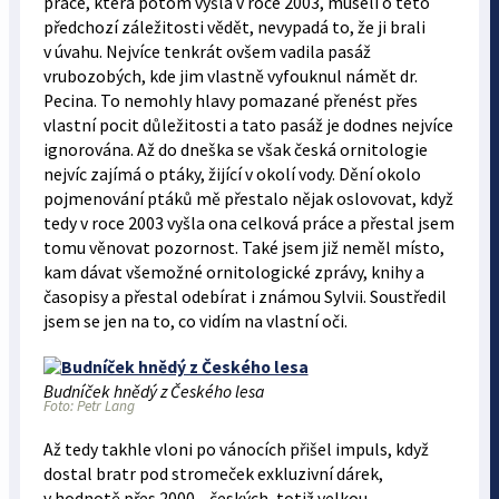
práce, která potom vyšla v roce 2003, museli o této
předchozí záležitosti vědět, nevypadá to, že ji brali
v úvahu. Nejvíce tenkrát ovšem vadila pasáž
vrubozobých, kde jim vlastně vyfouknul námět dr.
Pecina. To nemohly hlavy pomazané přenést přes
vlastní pocit důležitosti a tato pasáž je dodnes nejvíce
ignorována. Až do dneška se však česká ornitologie
nejvíc zajímá o ptáky, žijící v okolí vody. Dění okolo
pojmenování ptáků mě přestalo nějak oslovovat, když
tedy v roce 2003 vyšla ona celková práce a přestal jsem
tomu věnovat pozornost. Také jsem již neměl místo,
kam dávat všemožné ornitologické zprávy, knihy a
časopisy a přestal odebírat i známou Sylvii. Soustředil
jsem se jen na to, co vidím na vlastní oči.
Budníček hnědý z Českého lesa
Foto: Petr Lang
Až tedy takhle vloni po vánocích přišel impuls, když
dostal bratr pod stromeček exkluzivní dárek,
v hodnotě přes 2000,- českých, totiž velkou