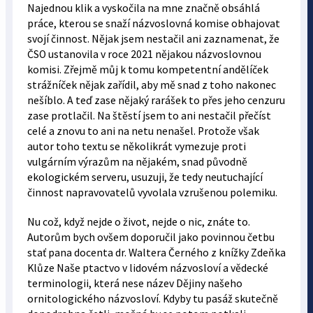
Najednou klik a vyskočila na mne značně obsáhlá
práce, kterou se snaží názvoslovná komise obhajovat
svojí činnost. Nějak jsem nestačil ani zaznamenat, že
ČSO ustanovila v roce 2021 nějakou názvoslovnou
komisi. Zřejmě můj k tomu kompetentní andělíček
strážníček nějak zařídil, aby mě snad z toho nakonec
nešíblo. A teď zase nějaký rarášek to přes jeho cenzuru
zase protlačil. Na štěstí jsem to ani nestačil přečíst
celé a znovu to ani na netu nenašel. Protože však
autor toho textu se několikrát vymezuje proti
vulgárním výrazům na nějakém, snad původně
ekologickém serveru, usuzuji, že tedy neutuchající
činnost napravovatelů vyvolala vzrušenou polemiku.
Nu což, když nejde o život, nejde o nic, znáte to.
Autorům bych ovšem doporučil jako povinnou četbu
stať pana docenta dr. Waltera Černého z knížky Zdeňka
Klůze Naše ptactvo v lidovém názvosloví a vědecké
terminologii, která nese název Dějiny našeho
ornitologického názvosloví. Kdyby tu pasáž skutečně