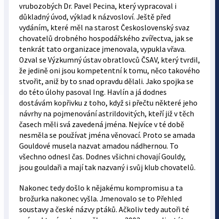
vrubozobých Dr. Pavel Pecina, který vypracoval i
důkladný úvod, výklad k názvosloví. Ještě před
vydáním, které měl na starost Československý svaz
chovatelů drobného hospodářského zvířectva, jak se
tenkrát tato organizace jmenovala, vypukla vřava.
Ozval se Výzkumný ústav obratlovců ČSAV, který tvrdil,
že jedině oni jsou kompetentní k tomu, něco takového
stvořit, aniž by to snad opravdu dělali. Jako spojka se
do této úlohy pasoval Ing. Havlín a já dodnes
dostávám kopřivku z toho, když si přečtu některé jeho
návrhy na pojmenování astrildovitých, kteří již v těch
časech měli svá zavedená jména. Nejvíce v té době
nesměla se používat jména věnovací. Proto se amada
Gouldové musela nazvat amadou nádhernou. To
všechno odnesl čas. Dodnes všichni chovají Gouldy,
jsou gouldaři a mají tak nazvaný i svůj klub chovatelů.
Nakonec tedy došlo k nějakému kompromisu a ta
brožurka nakonec vyšla. Jmenovalo se to Přehled
soustavy a české názvy ptáků. Ačkoliv tedy autoři té