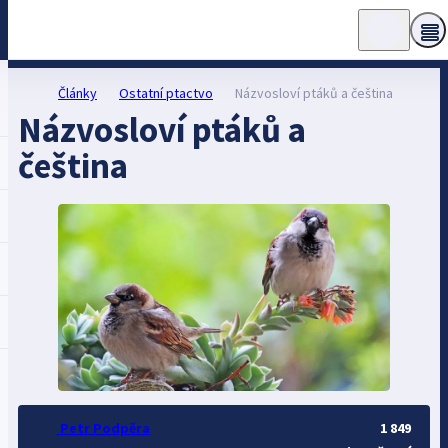
Články
Ostatní ptactvo
Názvosloví ptáků a čeština
Názvosloví ptáků a
čeština
Petr Podpěra
1 849