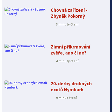
Chovná zařízení -
Zbyněk Pokorný
3 minuty čtení
Zimní přikrmování
zvěře, ano či ne?
4 minuty čtení
20. derby drobných
exotů Nymburk
9 minut čtení