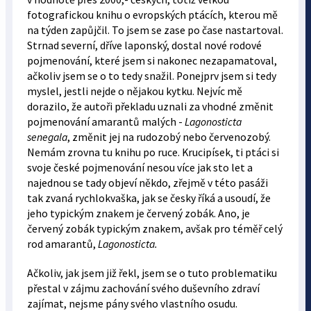
fotografickou knihu o evropských ptácích, kterou mě
na týden zapůjčil. To jsem se zase po čase nastartoval.
Strnad severní, dříve laponský, dostal nové rodové
pojmenování, které jsem si nakonec nezapamatoval,
ačkoliv jsem se o to tedy snažil. Ponejprv jsem si tedy
myslel, jestli nejde o nějakou kytku. Nejvíc mě
dorazilo, že autoři překladu uznali za vhodné změnit
pojmenování amarantů malých -
Lagonosticta
senegala
, změnit jej na rudozobý nebo červenozobý.
Nemám zrovna tu knihu po ruce. Krucipísek, ti ptáci si
svoje české pojmenování nesou více jak sto let a
najednou se tady objeví někdo, zřejmě v této pasáži
tak zvaná rychlokvaška, jak se česky říká a usoudí, že
jeho typickým znakem je červený zobák. Ano, je
červený zobák typickým znakem, avšak pro téměř celý
rod amarantů,
Lagonosticta.
Ačkoliv, jak jsem již řekl, jsem se o tuto problematiku
přestal v zájmu zachování svého duševního zdraví
zajímat, nejsme pány svého vlastního osudu.