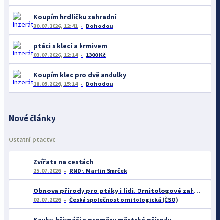
Koupím hrdličku zahradní
30.07.2026, 12:41
Dohodou
ptáci s klecí a krmivem
03.07.2026, 12:14
1300 Kč
Koupím klec pro dvě andulky
18.05.2026, 15:14
Dohodou
Nové články
Ostatní ptactvo
Zvířata na cestách
25.07.2026
RNDr. Martin Smrček
Obnova přírody pro ptáky i lidi. Ornitologové zahájili důležitý projekt pro rozvoj Střimické výsypky
02.07.2026
Česká společnost ornitologická (ČSO)
Kavky, hřivnáči a proměny městské přírody