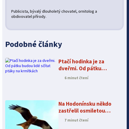
Publicista, bývalý dlouholetý chovatel, ornitolog a
obdivovatel přírody.
Podobné články
Ptačí hodinka je za
dveřmi. Od pátku
budou lidé sčítat ptáky
6 minut čtení
na krmítkách
Na Hodonínsku někdo
zastřelil osmiletou
samici luňáka
7 minut čtení
červeného. Patřila k