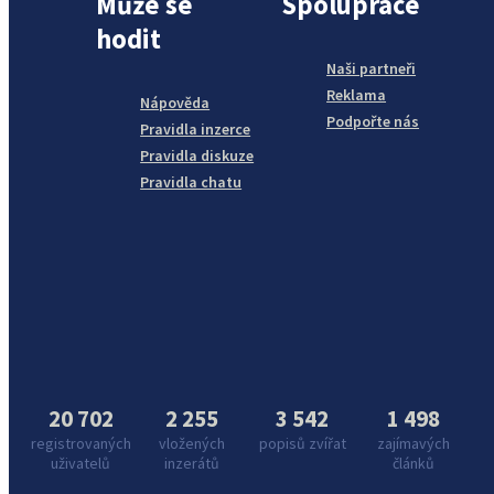
Může se
Spolupráce
hodit
Naši partneři
Reklama
Nápověda
Podpořte nás
Pravidla inzerce
Pravidla diskuze
Pravidla chatu
20 702
2 255
3 542
1 498
registrovaných
vložených
popisů zvířat
zajímavých
uživatelů
inzerátů
článků