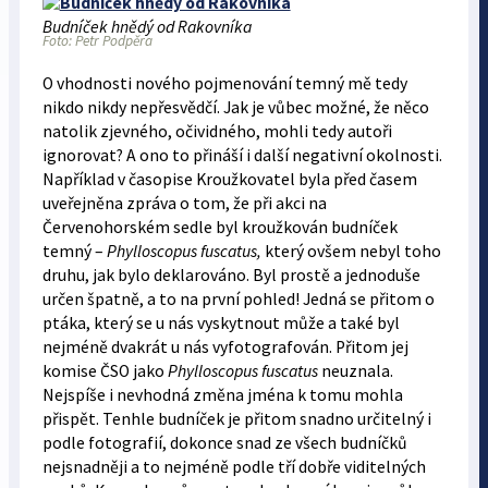
Budníček hnědý od Rakovníka
Foto: Petr Podpěra
O vhodnosti nového pojmenování temný mě tedy
nikdo nikdy nepřesvědčí. Jak je vůbec možné, že něco
natolik zjevného, očividného, mohli tedy autoři
ignorovat? A ono to přináší i další negativní okolnosti.
Například v časopise Kroužkovatel byla před časem
uveřejněna zpráva o tom, že při akci na
Červenohorském sedle byl kroužkován budníček
temný –
Phylloscopus fuscatus,
který ovšem nebyl toho
druhu, jak bylo deklarováno. Byl prostě a jednoduše
určen špatně, a to na první pohled! Jedná se přitom o
ptáka, který se u nás vyskytnout může a také byl
nejméně dvakrát u nás vyfotografován. Přitom jej
komise ČSO jako
Phylloscopus fuscatus
neuznala.
Nejspíše i nevhodná změna jména k tomu mohla
přispět. Tenhle budníček je přitom snadno určitelný i
podle fotografií, dokonce snad ze všech budníčků
nejsnadněji a to nejméně podle tří dobře viditelných