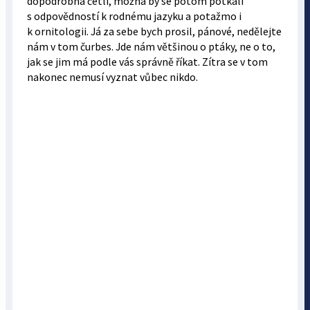
dopodrobna četli, možná by se potom potkali
s odpovědností k rodnému jazyku a potažmo i
k ornitologii. Já za sebe bych prosil, pánové, nedělejte
nám v tom čurbes. Jde nám většinou o ptáky, ne o to,
jak se jim má podle vás správně říkat. Zítra se v tom
nakonec nemusí vyznat vůbec nikdo.