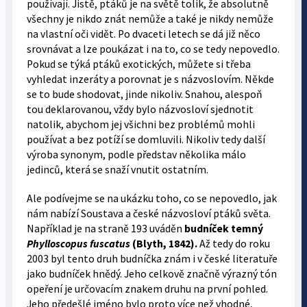
používají. Jistě, ptáků je na světě tolik, že absolutně
všechny je nikdo znát nemůže a také je nikdy nemůže
na vlastní oči vidět. Po dvaceti letech se dá již něco
srovnávat a lze poukázat i na to, co se tedy nepovedlo.
Pokud se týká ptáků exotických, můžete si třeba
vyhledat inzeráty a porovnat je s názvoslovím. Někde
se to bude shodovat, jinde nikoliv. Snahou, alespoň
tou deklarovanou, vždy bylo názvosloví sjednotit
natolik, abychom jej všichni bez problémů mohli
používat a bez potíží se domluvili. Nikoliv tedy další
výroba synonym, podle představ několika málo
jedinců, která se snaží vnutit ostatním.
Ale podívejme se na ukázku toho, co se nepovedlo, jak
nám nabízí Soustava a české názvosloví ptáků světa.
Například je na straně 193 uváděn
budníček temný
Phylloscopus fuscatus
(Blyth, 1842).
Až tedy do roku
2003 byl tento druh budníčka znám i v české literatuře
jako budníček hnědý. Jeho celkově značně výrazný tón
opeření je určovacím znakem druhu na první pohled.
Jeho předešlé jméno bylo proto více než vhodné,