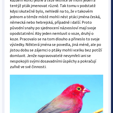
každém konci jedné a téže vesnice se mohl jeden a
tentýž pták jmenovat různě. Tak tomu v podstatě
kdysi skutečně bylo, nehledě na to, že v takovém
jednom a témže místě mohli nést ptáci jména česká,
německá nebo hebrejská, případně i další. Proto
původní snahy po sjednocení názvosloví mají svoje
opodstatnění. Aby jeden nemluvil o voze, druhý o
koze. Pracovalo se na tom dlouho a přineslo to svoje
výsledky. Některá jména se povedla, jiná méně, ale po
jistou dobu se zájemci o ptáky mohli vcelku bez potíží
domluvit. Jenže napravovatelé nevymřeli ani se
nespokojili svými dosavadními úspěchy a pokračují
zuřivě ve své činnosti.