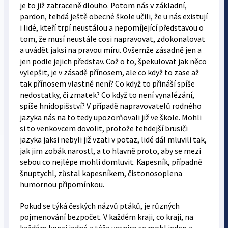
je to již zatraceně dlouho. Potom nás v základní,
pardon, tehdá ještě obecné škole učili, že u nás existují
i lidé, kteří trpí neustálou a nepomíjející představou o
tom, že musí neustále cosi napravovat, zdokonalovat
a uvádět jaksi na pravou míru. Ovšemže zásadně jen a
jen podle jejich představ. Což o to, špekulovat jak něco
vylepšit, je v zásadě přínosem, ale co když to zase až
tak přínosem vlastně není? Co když to přináší spíše
nedostatky, či zmatek? Co když to není vynalézání,
spíše hnidopišství? V případě napravovatelů rodného
jazyka nás na to tedy upozorňovali již ve škole. Mohli
si to venkovcem dovolit, protože tehdejší brusiči
jazyka jaksi nebyli již vzati v potaz, lidé dál mluvili tak,
jak jim zobák narostl, a to hlavně proto, aby se mezi
sebou co nejlépe mohli domluvit. Kapesník, případně
šnuptychl, zůstal kapesníkem, čistonosoplena
humornou připomínkou.
Pokud se týká českých názvů ptáků, je různých
pojmenování bezpočet. V každém kraji, co kraji, na