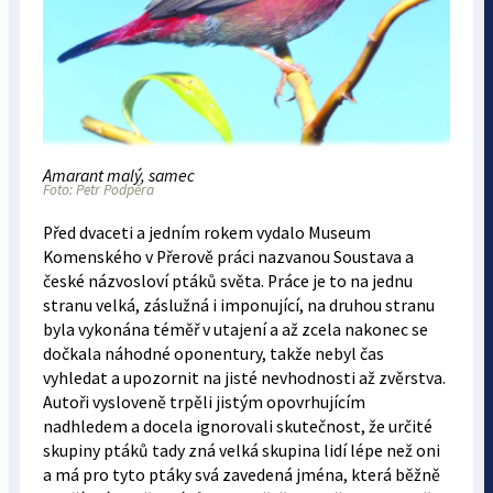
Amarant malý, samec
Foto: Petr Podpěra
Před dvaceti a jedním rokem vydalo Museum
Komenského v Přerově práci nazvanou Soustava a
české názvosloví ptáků světa. Práce je to na jednu
stranu velká, záslužná i imponující, na druhou stranu
byla vykonána téměř v utajení a až zcela nakonec se
dočkala náhodné oponentury, takže nebyl čas
vyhledat a upozornit na jisté nevhodnosti až zvěrstva.
Autoři vysloveně trpěli jistým opovrhujícím
nadhledem a docela ignorovali skutečnost, že určité
skupiny ptáků tady zná velká skupina lidí lépe než oni
a má pro tyto ptáky svá zavedená jména, která běžně