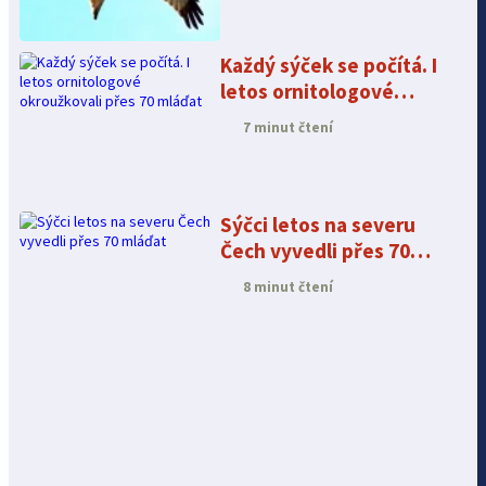
nejstarším značeným v
Česku
Každý sýček se počítá. I
letos ornitologové
okroužkovali přes 70
7 minut čtení
mláďat
Sýčci letos na severu
Čech vyvedli přes 70
mláďat
8 minut čtení