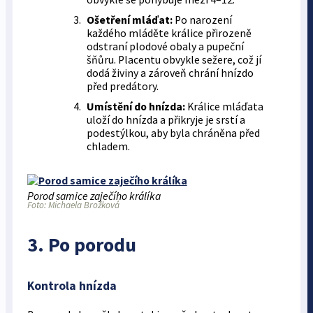
Ošetření mláďat:
Po narození
každého mláděte králice přirozeně
odstraní plodové obaly a pupeční
šňůru. Placentu obvykle sežere, což jí
dodá živiny a zároveň chrání hnízdo
před predátory.
Umístění do hnízda:
Králice mláďata
uloží do hnízda a přikryje je srstí a
podestýlkou, aby byla chráněna před
chladem.
Porod samice zaječího králíka
Foto: Michaela Brožková
3. Po porodu
Kontrola hnízda