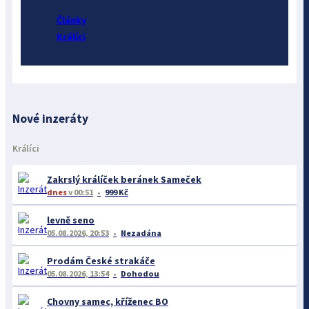
Články
Králíci
Nové inzeráty
Králíci
Zakrslý králíček beránek Sameček
dnes
v 00:51
999 Kč
levně seno
05.08.2026, 20:53
Nezadána
Prodám České strakáče
05.08.2026, 13:54
Dohodou
Chovny samec, kříženec BO