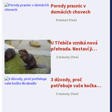
Porody prasnic v
domácích chovech
9 minut čtení
U Třebíče vzniká nová
přehrada. Nestaví ji
ovšem lidé, ale bobři
2 minuty čtení
3 důvody, proč
potřebuje vaše kočka
škrabadlo
3 minuty čtení