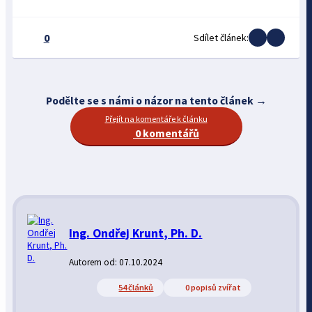
0
Sdílet článek:
Podělte se s námi o názor na tento článek →
Přejít na komentáře k článku
0 komentářů
Ing. Ondřej Krunt, Ph. D.
Autorem od: 07.10.2024
54 článků
0 popisů zvířat