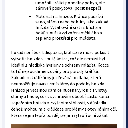
umožnil králici pohodlný pohyb, ale
zároveň poskytoval pocit bezpečí.
Materiál na hnízdo: Králice používá
seno, slámu nebo hobliny jako základ
hnízda. Vytahování srsti z břicha a
boků slouží k vytvoření měkkého a
teplého prostředí pro mláďata.
Pokud není box k dispozici, králice se může pokusit
vytvořit hnízdo v koutě kotce, což ale nemusí být
ideální z hlediska hygieny a ochrany mláďat. Kotce
totiž nejsou dimenzovány pro porody králíků.
Základem králíkárny je dřevěná podlaha, která
neumožňuje navrstvení slámy do podoby hnízda.
Hnízdo je většinou samice nucena vyrobit z vrstvy
slámy a hnoje, což v sychravém období často končí
zapařením hnízda a zvýšením vlhkosti, v důsledku
čehož mohou mít králíčata problémy s otevíráním očí,
která se jim lepí a později se jim vytvoří oční zákal.