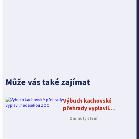
Může vás také zajímat
Výbuch kachovské
přehrady vyplavil
nedalekou ZOO
2 minuty čtení