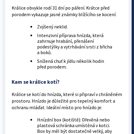
Králice obvykle rodí 31 dní po páření. Krátce před
porodem vykazuje jasné známky blížícího se kocení:
Zvýšený neklid.
Intenzivní příprava hnízda, která
zahrnuje hrabání, přenášení
podestýlky a vytrhávání srsti z břicha
a boků.
Snížená chuť k jídlu několik hodin
před porodem.
Kam se králice kotí?
Králice se kotí do hnízda, které si připraví v chráněném
prostoru. Hnízdo je důležité pro tepelný komfort a
ochranu mláďat. Ideální místo pro hnízdo je:
Hnízdní box (kotiště): Dřevěná nebo
plastová schránka umístěná v kotci.
Box by měl být dostatečně velký, aby