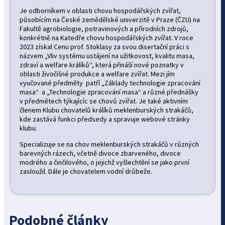
Je odborníkem v oblasti chovu hospodářských zvířat,
působícím na České zemědělské univerzitě v Praze (ČZU) na
Fakultě agrobiologie, potravinových a přírodních zdrojů,
konkrétně na Katedře chovu hospodářských zvířat. V roce
2023 získal Cenu prof. Stoklasy za svou disertační práci s
názvem „Vliv systému ustájení na užitkovost, kvalitu masa,
zdraví a welfare králíků“, která přináší nové poznatky v
oblasti živočišné produkce a welfare zvířat. Mezi jím
vyučované předměty patří „Základy technologie zpracování
masa“ a „Technologie zpracování masa“ a různé přednášky
v předmětech týkajícíc se chovů zvířat. Je také aktivním
členem Klubu chovatelů králíků meklenburských strakáčů,
kde zastává funkci předsedy a spravuje webové stránky
klubu.
Specializuje se na chov meklenburských strakáčů v různých
barevných rázech, včetně divoce zbarveného, divoce
modrého a činčilového, o jejichž vyšlechtění se jako první
zasloužil. Dále je chovatelem vodní drůbeže.
Podobné články