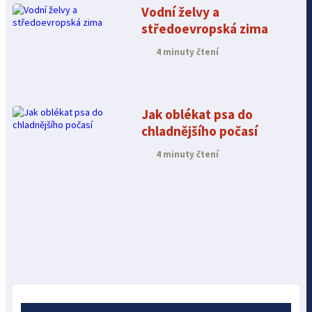
Vodní želvy a
středoevropská zima
4 minuty čtení
Jak oblékat psa do
chladnějšího počasí
4 minuty čtení