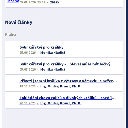
05.08.2026, 13:29
299 Kč
Nové články
Králíci
Bylinkářství pro králíky
25.06.2026
Monika Hladká
Bylinkářství pro králíky – i plevel může být lečivý
05.05.2026
Monika Hladká
Přivezl jsem si králíka z výstavy v Německu a nežere – co s tím?
18.12.2025
Ing. Ondřej Krunt, Ph. D.
Zakládání chovu zajíců a divokých králíků – rozdíly v biologii, legislativě a chovatelském přístupu
20.11.2025
Ing. Ondřej Krunt, Ph. D.