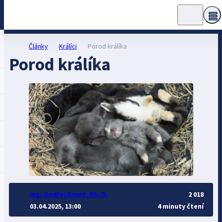
Články
Králíci
Porod králíka
Porod králíka
Ing. Ondřej Krunt, Ph. D.
2 018
03.04.2025, 13:00
4 minuty čtení