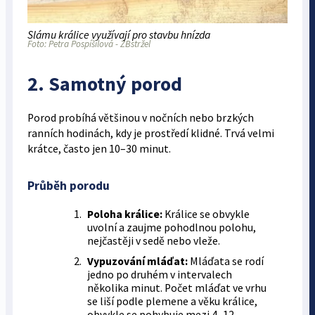
Slámu králice využívají pro stavbu hnízda
Foto: Petra Pospíšilová - ZBstržel
2. Samotný porod
Porod probíhá většinou v nočních nebo brzkých
ranních hodinách, kdy je prostředí klidné. Trvá velmi
krátce, často jen 10–30 minut.
Průběh porodu
Poloha králice:
Králice se obvykle
uvolní a zaujme pohodlnou polohu,
nejčastěji v sedě nebo vleže.
Vypuzování mláďat:
Mláďata se rodí
jedno po druhém v intervalech
několika minut. Počet mláďat ve vrhu
se liší podle plemene a věku králice,
obvykle se pohybuje mezi 4–12.