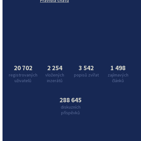
Pravidla chatu
20 702
2 254
3 542
1 498
registrovaných
vložených
popisů zvířat
zajímavých
uživatelů
inzerátů
článků
288 645
diskuzních
příspěvků