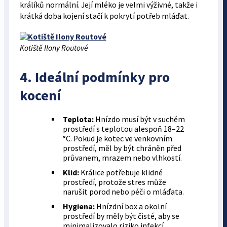
králíků normální. Její mléko je velmi výživné, takže i
krátká doba kojení stačí k pokrytí potřeb mláďat.
Kotiště Ilony Routové
4. Ideální podmínky pro
kocení
Teplota:
Hnízdo musí být v suchém
prostředí s teplotou alespoň 18–22
°C. Pokud je kotec ve venkovním
prostředí, měl by být chráněn před
průvanem, mrazem nebo vlhkostí.
Klid:
Králice potřebuje klidné
prostředí, protože stres může
narušit porod nebo péči o mláďata.
Hygiena:
Hnízdní box a okolní
prostředí by měly být čisté, aby se
minimalizovalo riziko infekcí.