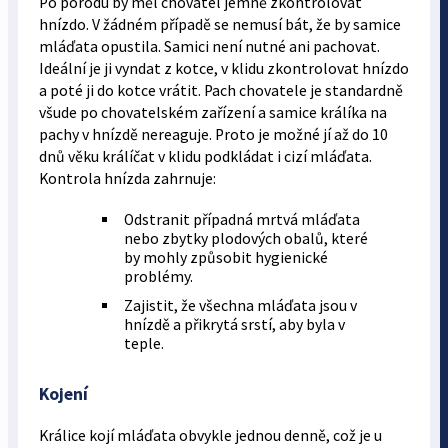
Po porodu by měl chovatel jemně zkontrolovat
hnízdo. V žádném případě se nemusí bát, že by samice
mláďata opustila. Samici není nutné ani pachovat.
Ideální je ji vyndat z kotce, v klidu zkontrolovat hnízdo
a poté ji do kotce vrátit. Pach chovatele je standardně
všude po chovatelském zařízení a samice králíka na
pachy v hnízdě nereaguje. Proto je možné jí až do 10
dnů věku králíčat v klidu podkládat i cizí mláďata.
Kontrola hnízda zahrnuje:
Odstranit případná mrtvá mláďata
nebo zbytky plodových obalů, které
by mohly způsobit hygienické
problémy.
Zajistit, že všechna mláďata jsou v
hnízdě a přikrytá srstí, aby byla v
teple.
Kojení
Králice kojí mláďata obvykle jednou denně, což je u