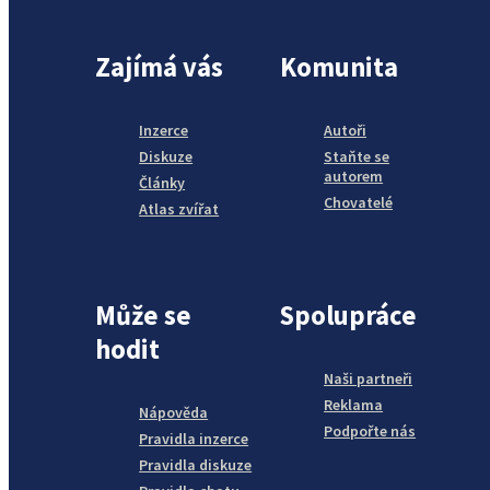
Zajímá vás
Komunita
Inzerce
Autoři
Diskuze
Staňte se
autorem
Články
Chovatelé
Atlas zvířat
Může se
Spolupráce
hodit
Naši partneři
Reklama
Nápověda
Podpořte nás
Pravidla inzerce
Pravidla diskuze