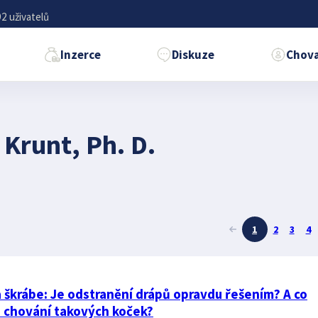
2 uživatelů
Inzerce
Diskuze
Chova
 Krunt, Ph. D.
1
2
3
4
 škrábe: Je odstranění drápů opravdu řešením? A co
o chování takových koček?