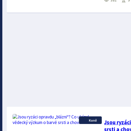
381
9 
Koně
Jsou ryzác
srsti a cho