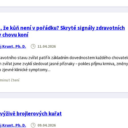
, že kůň není v pořádku? Skryté signály zdravotních
 chovu koní
j Krunt, Ph. D.
11.04.2026
avotního stavu zvířat patří k základním dovednostem každého chovatel
zvířat jsme zvyklí sledovat jasné příznaky – pokles příjmu krmiva, změny
zjevné klinické symptomy....
minut čtení
výživě brojlerových kuřat
j Krunt, Ph. D.
09.04.2026