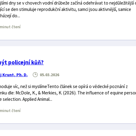
ejšími dny se v chovech vodní drůbeže začíná odehrávat to nejdůležitější
ící se den stimuluje reprodukční aktivitu, samci jsou aktivnější, samice
ázejí do...
minut čtení
být policejní kůň?
j Krunt, Ph. D.
05.03.2026
duje víc, než si myslímeTento článek se opírá o vědecké poznání z
ku dle: McDole, K., & Merkies, K. (2026). The influence of equine perso
 selection. Applied Animal...
minut čtení