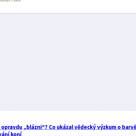
minut čtení
i opravdu „blázni“? Co ukázal vědecký výzkum o barv
vání koní