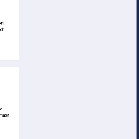
ní.
ých
v
 masa