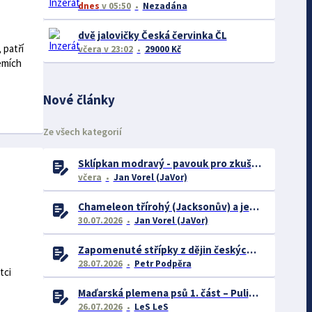
dnes
v 05:50
Nezadána
dvě jalovičky Česká červinka ČL
 patří
včera
v 23:02
29000 Kč
emích
Nové články
Ze všech kategorií
Sklípkan modravý - pavouk pro zkušené chovatele
včera
Jan Vorel (JaVor)
Chameleon třírohý (Jacksonův) a jeho chov
30.07.2026
Jan Vorel (JaVor)
Zapomenuté střípky z dějin českých exotářů - 3.část
28.07.2026
Petr Podpěra
tci
Maďarská plemena psů 1. část – Puli, Komondor
26.07.2026
LeS LeS