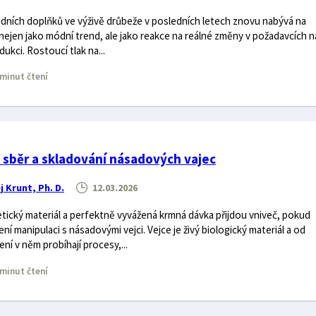
odních doplňků ve výživě drůbeže v posledních letech znovu nabývá na
nejen jako módní trend, ale jako reakce na reálné změny v požadavcích n
ukci. Rostoucí tlak na...
minut čtení
 – sběr a skladování násadových vajec
j Krunt, Ph. D.
12.03.2026
tický materiál a perfektně vyvážená krmná dávka přijdou vniveč, pokud
í manipulaci s násadovými vejci. Vejce je živý biologický materiál a od
ní v něm probíhají procesy,...
minut čtení