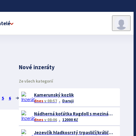
telé
Nové inzeráty
Ze všech kategorií
Kamerunský kozlik
5
6
dnes
v 08:57
Daruji
Nádherná koťátka Ragdoll s mezinárodním pasem
dnes
v 08:06
12000 Kč
Jezevčík hladkosrstý trpasličí/králičí žíhaný