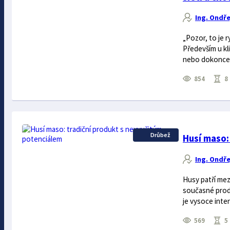
Ing. Ondře
„Pozor, to je 
Především u kl
nebo dokonce „
854
8 
Drůbež
Husí maso:
Ing. Ondře
Husy patří mez
současné produ
je vysoce intenz
569
5 