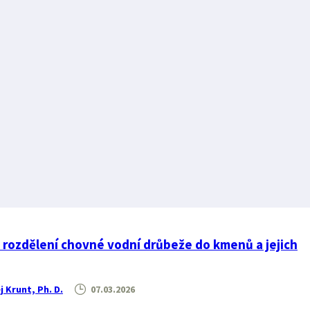
 – rozdělení chovné vodní drůbeže do kmenů a jejich
j Krunt, Ph. D.
07.03.2026