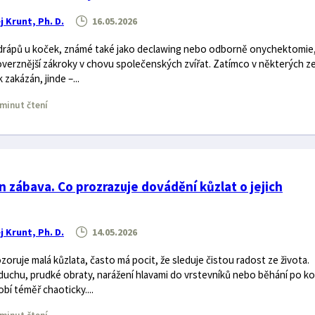
j Krunt, Ph. D.
16.05.2026
drápů u koček, známé také jako declawing nebo odborně onychektomie,
verznější zákroky v chovu společenských zvířat. Zatímco v některých z
 zakázán, jinde –...
minut čtení
en zábava. Co prozrazuje dovádění kůzlat o jejich
j Krunt, Ph. D.
14.05.2026
zoruje malá kůzlata, často má pocit, že sleduje čistou radost ze života.
uchu, prudké obraty, narážení hlavami do vrstevníků nebo běhání po ko
bí téměř chaoticky....