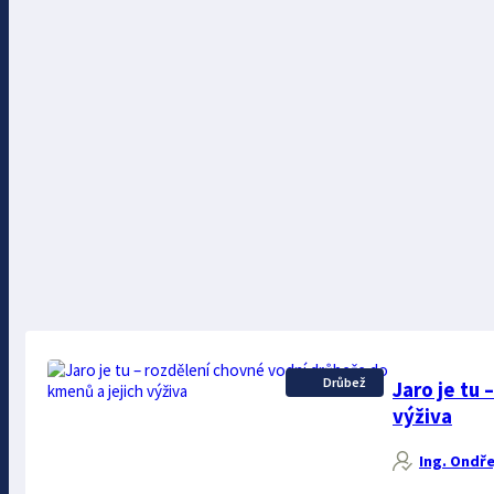
Drůbež
Jaro je tu
výživa
Ing. Ondře