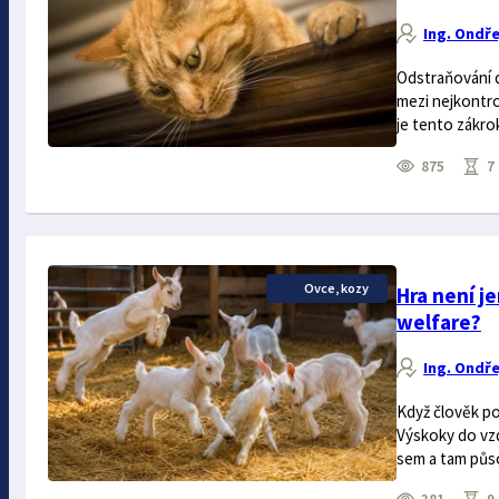
Ing. Ondře
Odstraňování 
mezi nejkontro
je tento zákrok
875
7 
Ovce, kozy
Hra není j
welfare?
Ing. Ondře
Když člověk po
Výskoky do vzd
sem a tam půso