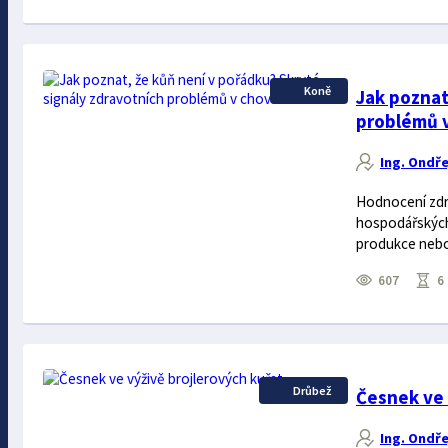
Koně
Jak poznat
problémů v
Ing. Ondře
Hodnocení zdr
hospodářských 
produkce nebo 
607
6 
Drůbež
Česnek ve 
Ing. Ondře