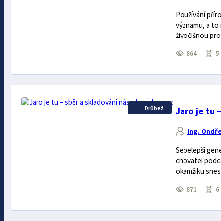
Používání přír
významu, a to 
živočišnou prod
864
5 
Drůbež
Jaro je tu
Ing. Ondře
Sebelepší gene
chovatel podcen
okamžiku snese
871
6 