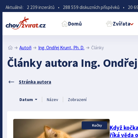
Aktuálně:
2 239 inzerátů
•
288 559 diskuzních příspěvků
•
20 69
Domů
Zvířata
Autoři
Ing. Ondřej Krunt, Ph. D.
Články
Články autora Ing. Ondřej
Stránka autora
Datum
Název
Zobrazení
Kočky
Když kočka
říká věda 