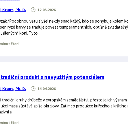
j Krunt, Ph. D.
12.05.2026
ryzák.“Podobnou větu slyšel někdy snad každý, kdo se pohybuje kolem ko
isen ryzé barvy se traduje pověst temperamentních, obtížně zvladateln
šílených“ koní. Tyto...
minut čtení
 tradiční produkt s nevyužitým potenciálem
j Krunt, Ph. D.
14.04.2026
i tradiční druhy drůbeže v evropském zemědělství, přesto jejich význam 
kci masa zůstává spíše okrajový. Zatímco produkce kuřecího a krůtího
ivní a...
minut čtení