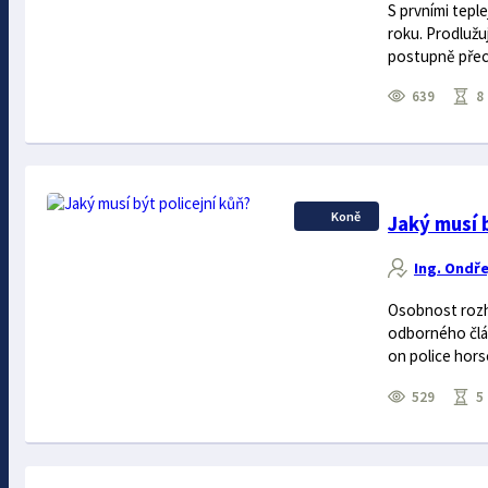
S prvními tepl
roku. Prodlužuj
postupně přech
639
8 
Koně
Jaký musí 
Ing. Ondře
Osobnost rozho
odborného člán
on police horse
529
5 