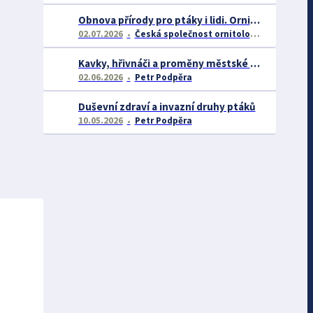
Obnova přírody pro ptáky i lidi. Ornitologové zahájili důležitý projekt pro rozvoj Střimické výsypky
02.07.2026
Česká společnost ornitologická (ČSO)
Kavky, hřivnáči a proměny městské přírody
02.06.2026
Petr Podpěra
Duševní zdraví a invazní druhy ptáků
10.05.2026
Petr Podpěra