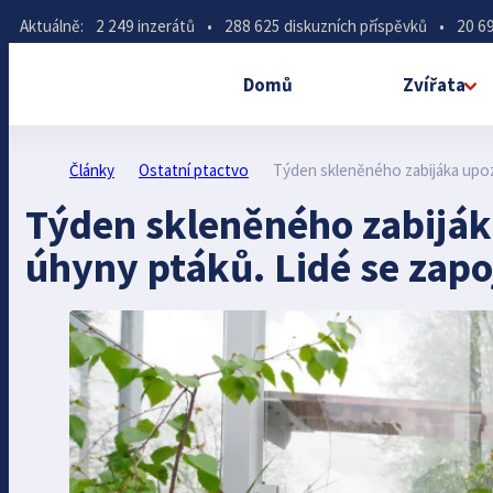
Aktuálně:
2 249 inzerátů
•
288 625 diskuzních příspěvků
•
20 69
Domů
Zvířata
Články
Ostatní ptactvo
Týden skleněného zabijáka upoz
Týden skleněného zabiják
úhyny ptáků. Lidé se zap