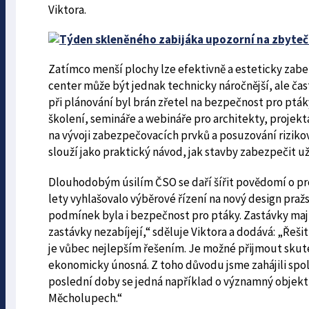
Viktora.
Zatímco menší plochy lze efektivně a esteticky zab
center může být jednak technicky náročnější, ale čast
při plánování byl brán zřetel na bezpečnost pro pt
školení, semináře a webináře pro architekty, projek
na vývoji zabezpečovacích prvků a posuzování rizikov
slouží jako praktický návod, jak stavby zabezpečit už p
Dlouhodobým úsilím ČSO se daří šířit povědomí o pr
lety vyhlašovalo výběrové řízení na nový design pra
podmínek byla i bezpečnost pro ptáky. Zastávky mají 
zastávky nezabíjejí,“ sděluje Viktora a dodává: „Řeši
je vůbec nejlepším řešením. Je možné přijmout skuteč
ekonomicky únosná. Z toho důvodu jsme zahájili spol
poslední doby se jedná například o významný objekt
Měcholupech.“