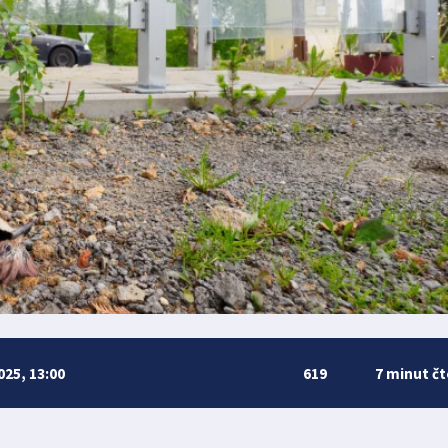
025, 13:00
619
7 minut čt