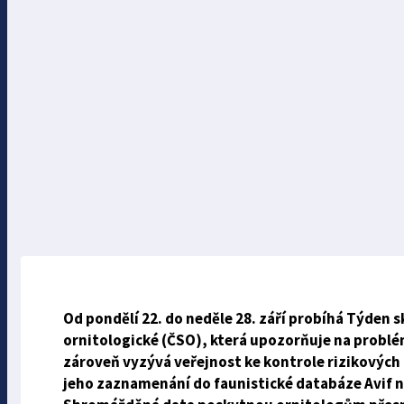
Od pondělí 22. do neděle 28. září probíhá Týden
ornitologické (ČSO), která upozorňuje na problém 
zároveň vyzývá veřejnost ke kontrole rizikových
jeho zaznamenání do faunistické databáze Avif n