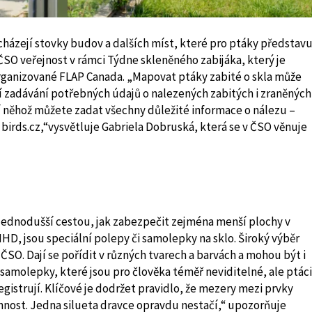
acházejí stovky budov a dalších míst, které pro ptáky představu
ČSO veřejnost v rámci Týdne skleněného zabijáka, který je
organizované FLAP Canada. „Mapovat ptáky zabité o skla může
zší zadávání potřebných údajů o nalezených zabitých i zraněných
í něhož můžete zadat všechny důležité informace o nálezu –
irds.cz,“vysvětluje Gabriela Dobruská, která se v ČSO věnuje
jjednodušší cestou, jak zabezpečit zejména menší plochy v
, jsou speciální polepy či samolepky na sklo. Široký výběr
O. Dají se pořídit v různých tvarech a barvách a mohou být i
amolepky, které jsou pro člověka téměř neviditelné, ale ptáci
egistrují. Klíčové je dodržet pravidlo, že mezery mezi prvky
činnost. Jedna silueta dravce opravdu nestačí,“ upozorňuje