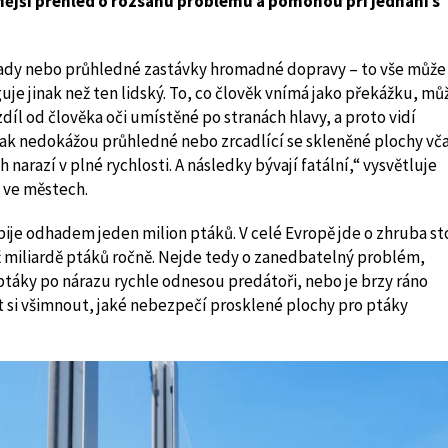
jší přehled o rozsahu problému a pomohou při jednání s
rady nebo průhledné zastávky hromadné dopravy – to vše může
uje jinak než ten lidský. To, co člověk vnímá jako překážku, mů
díl od člověka oči umístěné po stranách hlavy, a proto vidí
 a tak nedokážou průhledné nebo zrcadlící se skleněné plochy vč
h narazí v plné rychlosti. A následky bývají fatální,“ vysvětluje
 ve městech.
ije odhadem jeden milion ptáků. V celé Evropě jde o zhruba st
ž miliardě ptáků ročně. Nejde tedy o zanedbatelný problém,
ptáky po nárazu rychle odnesou predátoři, nebo je brzy ráno
st si všimnout, jaké nebezpečí prosklené plochy pro ptáky