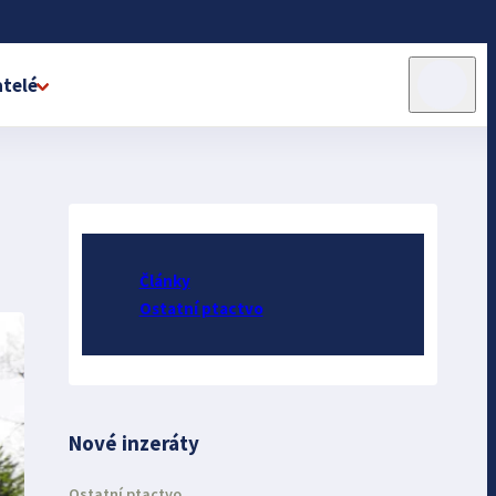
telé
Články
Ostatní ptactvo
Nové inzeráty
Ostatní ptactvo