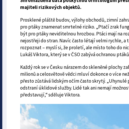
Shromážděná data poskytnou ornitologům přesně
majiteli rizikových objektů.
Prosklené pláště budov, výlohy obchodů, zimní zah
pro ptáky znamenat smrtelné riziko. „Ptačí zrak fung
být pro ptáky neviditelnou hrozbou. Ptáci mají na roz
nejostřeji do stran. Navíc často létají velmi rychle,
rozpoznat – myslí si, že proletí, ale místo toho do nic
Lukáš Viktora, který se v ČSO zabývá ochranou ptáků
Každý rok se v Česku nárazem do skleněné plochy zab
milionů a celosvětově vědci mluví dokonce o více ne
přesto zůstává lidským očím často skrytý. „Uhynulé 
odstraní úklidové služby. Lidé tak ani nemají možno
představují,“ sděluje Viktora.