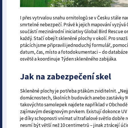
I přes vytrvalou snahu ornitologů se v Česku stále n
smrtelné nebezpečí. Právě k jejich mapování vyzývá 
součástí mezinárodní iniciativy Global Bird Rescue 
každý. Stačí obejít skleněné plochy v okolí. Pro sna
ptácích jsme připravili jednoduchý formulář, pomoc
datum, čas, místo a fotodokumentaci – do databáze b
osvětě a koordinuje Týden skleněného zabijáka.
Jak na zabezpečení skel
Skleněné plochy je potřeba ptákům zviditelnit. „Ne
domácnostech, školních budovách anebo zastávky MHD
takovýchto samolepek najdete například v Obchodě ČS
zajímavým designovým prvkem. Existují dokonce UV s
je díky schopnosti vnímat ultrafialové světlo dobře r
nesmí být větší než 10 centimetrů – jinak ztrácejí ú