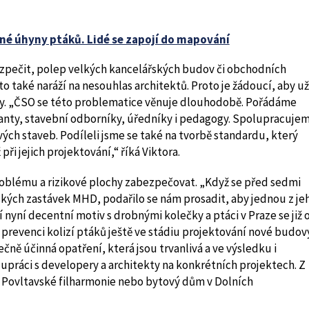
ezpečit, polep velkých kancelářských budov či obchodních
o také naráží na nesouhlas architektů. Proto je žádoucí, aby už
áky. „ČSO se této problematice věnuje dlouhodobě. Pořádáme
tanty, stavební odborníky, úředníky i pedagogy. Spolupracuje
ých staveb. Podíleli jsme se také na tvorbě standardu, který
ři jejich projektování,“ říká Viktora.
oblému a rizikové plochy zabezpečovat. „Když se před sedmi
žských zastávek MHD, podařilo se nám prosadit, aby jednou z je
nyní decentní motiv s drobnými kolečky a ptáci v Praze se již 
t prevenci kolizí ptáků ještě ve stádiu projektování nové budov
ně účinná opatření, která jsou trvanlivá a ve výsledku i
upráci s developery a architekty na konkrétních projektech. Z
 Povltavské filharmonie nebo bytový dům v Dolních