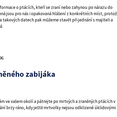
formace o ptácích, kteří se zraní nebo zahynou po nárazu do
nná jsou pro nás i opakovaná hlášení z konkrétních míst, proto
 takových datech pak můžeme stavět při jednání s majiteli a
á.
96
eněného zabijáka
hám ve vašem okolí a pátrejte po mrtvých a zraněných ptácích v
ování brzy ráno, kdy ještě mrtvolky nejsou odklizené úklidovými