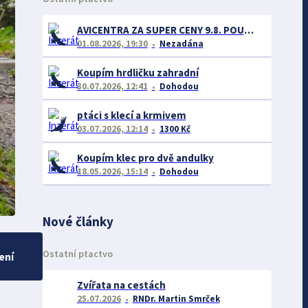
AVICENTRA ZA SUPER CENY 9.8. POUZE V PŘEROVĚ.9.8.
01.08.2026, 19:30
Nezadána
Koupím hrdličku zahradní
30.07.2026, 12:41
Dohodou
ptáci s klecí a krmivem
03.07.2026, 12:14
1300 Kč
Koupím klec pro dvě andulky
18.05.2026, 15:14
Dohodou
Nové články
Ostatní ptactvo
ení
Zvířata na cestách
25.07.2026
RNDr. Martin Smrček