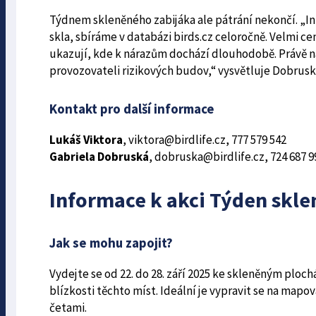
Týdnem skleněného zabijáka ale pátrání nekončí. „In
skla, sbíráme v databázi birds.cz celoročně. Velmi ce
ukazují, kde k nárazům dochází dlouhodobě. Právě na
provozovateli rizikových budov,“ vysvětluje Dobrusk
Kontakt pro další informace
Lukáš Viktora
, viktora@birdlife.cz, 777 579 542
Gabriela Dobruská
, dobruska@birdlife.cz, 724 687 9
Informace k akci Týden skl
Jak se mohu zapojit?
Vydejte se od 22. do 28. září 2025 ke skleněným ploc
blízkosti těchto míst. Ideální je vypravit se na map
četami.