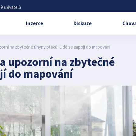
9 uživatelů
Inzerce
Diskuze
Chova
orní na zbytečné úhyny ptáků. Lidé se zapojí do mapování
a upozorní na zbytečné
ojí do mapování