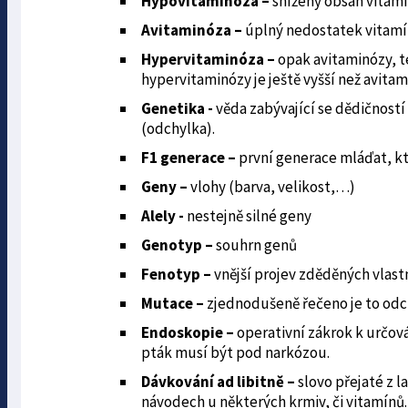
Hypovitaminóza –
snížený obsah vitamí
Avitaminóza –
úplný nedostatek vitam
Hypervitaminóza –
opak avitaminózy, t
hypervitaminózy je ještě vyšší než avitam
Genetika -
věda zabývající se dědičností
(odchylka).
F1 generace –
první generace mláďat, k
Geny –
vlohy (barva, velikost,…)
Alely -
nestejně silné geny
Genotyp –
souhrn genů
Fenotyp –
vnější projev zděděných vlast
Mutace –
zjednodušeně řečeno je to odc
Endoskopie –
operativní zákrok k určová
pták musí být pod narkózou.
Dávkování ad libitně –
slovo přejaté z l
návodech u některých krmiv, či vitamínů.