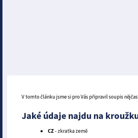
V tomto článku jsme si pro Vás připravil soupis nějč
Jaké údaje najdu na kroužku
CZ
- zkratka země