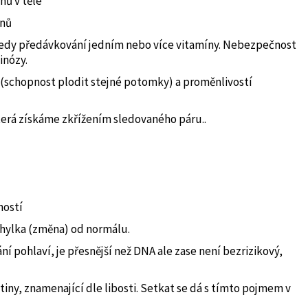
nů v těle
ínů
edy předávkování jedním nebo více vitamíny. Nebezpečnost
inózy.
 (schopnost plodit stejné potomky) a proměnlivostí
terá získáme zkřížením sledovaného páru..
ností
hylka (změna) od normálu.
ní pohlaví, je přesnější než DNA ale zase není bezrizikový,
atiny, znamenající dle libosti. Setkat se dá s tímto pojmem v