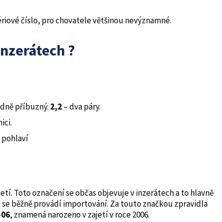
ériové číslo, pro chovatele většinou nevýznamné.
inzerátech ?
idně příbuzný.
2,2
– dva páry.
ici.
 pohlaví
jetí. Toto označení se občas objevuje v inzerátech a to hlavně
 se běžně provádí importování. Za touto značkou zpravidla
-06
, znamená narozeno v zajetí v roce 2006.