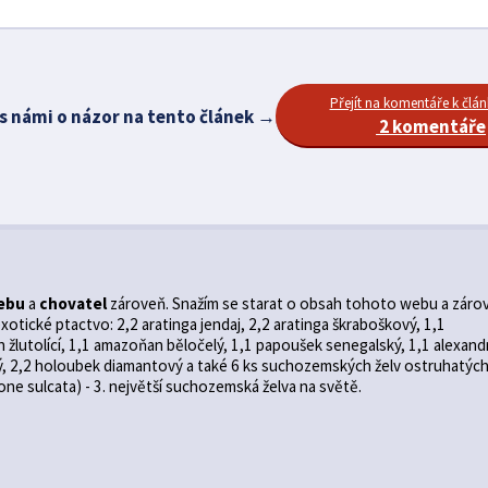
Přejít na komentáře k člá
 s námi o názor na tento článek →
2 komentáře
ebu
a
chovatel
zároveň. Snažím se starat o obsah tohoto webu a záro
otické ptactvo: 2,2 aratinga jendaj, 2,2 aratinga škraboškový, 1,1
žlutolící, 1,1 amazoňan běločelý, 1,1 papoušek senegalský, 1,1 alexand
ý, 2,2 holoubek diamantový a také 6 ks suchozemských želv ostruhatýc
ne sulcata) - 3. největší suchozemská želva na světě.