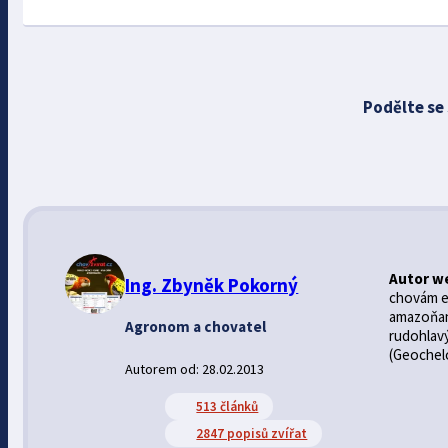
Podělte se
Autor w
Ing. Zbyněk Pokorný
chovám ex
amazoňan 
Agronom a chovatel
rudohlav
(Geochelo
Autorem od: 28.02.2013
513 článků
2847 popisů zvířat