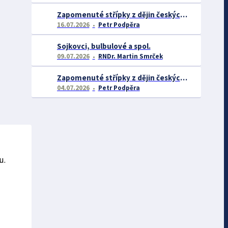
Zapomenuté střípky z dějin českých exotářů - 2.část
16.07.2026
Petr Podpěra
Sojkovci, bulbulové a spol.
09.07.2026
RNDr. Martin Smrček
Zapomenuté střípky z dějin českých exotářů
04.07.2026
Petr Podpěra
u.