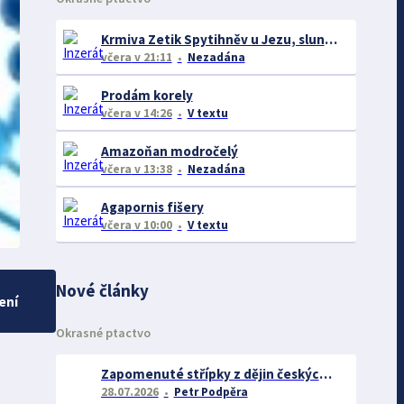
Krmiva Zetik Spytihněv u Jezu, slunečnice černá 19kc/kg Akce na Avicentru Avest I na burze
včera
v 21:11
Nezadána
Prodám korely
včera
v 14:26
V textu
Amazoňan modročelý
včera
v 13:38
Nezadána
Agapornis fišery
včera
v 10:00
V textu
Nové články
ení
Okrasné ptactvo
Zapomenuté střípky z dějin českých exotářů - 3.část
28.07.2026
Petr Podpěra