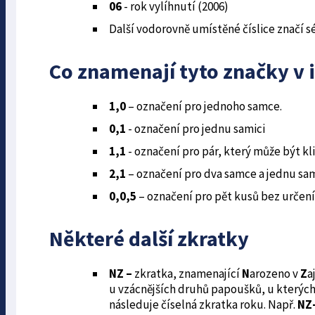
06
- rok vylíhnutí (2006)
Další vodorovně umístěné číslice značí s
Co znamenají tyto značky v 
1,0
– označení pro jednoho samce.
0,1
- označení pro jednu samici
1,1
- označení pro pár, který může být kl
2,1
– označení pro dva samce a jednu sam
0,0,5
– označení pro pět kusů bez určení
Některé další zkratky
NZ –
zkratka, znamenající
N
arozeno v
Z
a
u vzácnějších druhů papoušků, u kterých
následuje číselná zkratka roku. Např.
NZ