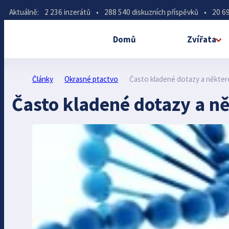
Aktuálně:
2 236 inzerátů
•
288 540 diskuzních příspěvků
•
20 69
Domů
Zvířata
Články
Okrasné ptactvo
Často kladené dotazy a některé
Často kladené dotazy a ně