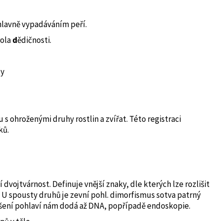
 hlavně vypadáváním peří.
rola
d
ědičnosti.
ty
ohroženými druhy rostlin a zvířat. Této registraci
ků.
 dvojtvárnost. Definuje vnější znaky, dle kterých lze rozlišit
). U spousty druhů je zevní pohl. dimorfismus sotva patrný
lišení pohlaví nám dodá až DNA, popřípadě endoskopie.