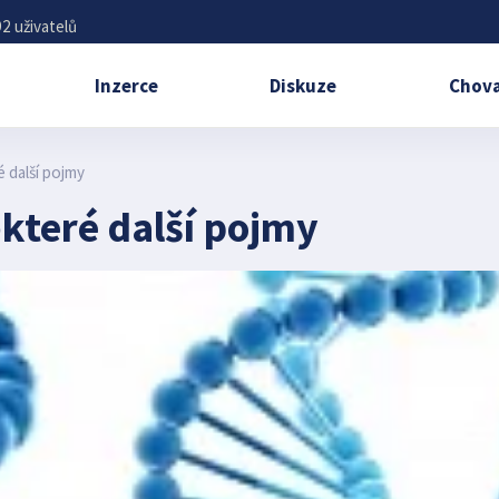
2 uživatelů
Inzerce
Diskuze
Chova
 další pojmy
které další pojmy