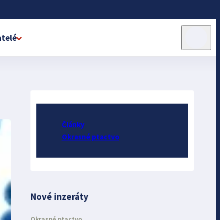
telé
Články
Okrasné ptactvo
Nové inzeráty
Okrasné ptactvo