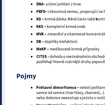
DNA-
určení pohlaví z krve.
PBFD-
cirkovirová nemoc, projevující se
KD –
krmná dávka. Méně často také
k
ont
KKS –
kompletní krmná směs
MVK –
minerální a vitaminové koncentrá
DB –
doplňky biofaktorů
MeKP –
medikované krmné přípravky
CITES -
dohoda o mezinárodním obchodu s 
podléhají hlavně vzácnější druhy papouš
Pojmy
Pohlavní dimorfismus –
neboli pohlavní
samce od samice (tvar hlavy, zbarvení,...
nebo dokonce neexistuje a jistotu v roz