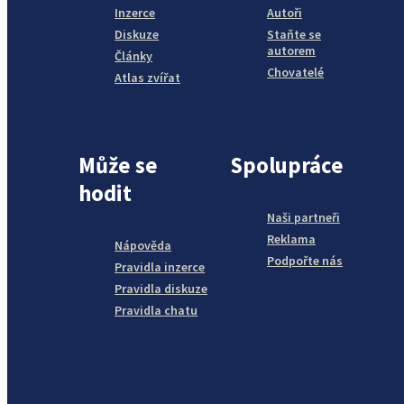
Inzerce
Autoři
Diskuze
Staňte se
autorem
Články
Chovatelé
Atlas zvířat
Může se
Spolupráce
hodit
Naši partneři
Reklama
Nápověda
Podpořte nás
Pravidla inzerce
Pravidla diskuze
Pravidla chatu