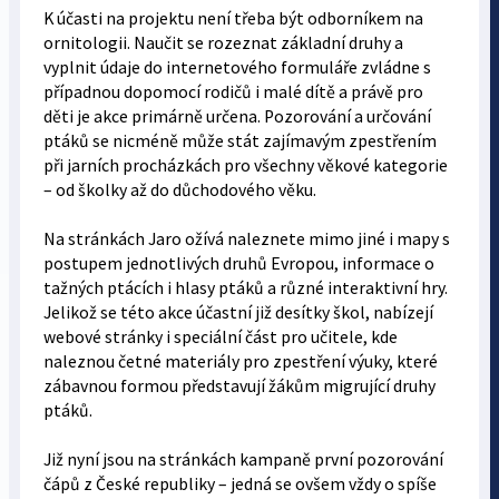
K účasti na projektu není třeba být odborníkem na
ornitologii. Naučit se rozeznat základní druhy a
vyplnit údaje do internetového formuláře zvládne s
případnou dopomocí rodičů i malé dítě a právě pro
děti je akce primárně určena. Pozorování a určování
ptáků se nicméně může stát zajímavým zpestřením
při jarních procházkách pro všechny věkové kategorie
– od školky až do důchodového věku.
Na stránkách Jaro ožívá naleznete mimo jiné i mapy s
postupem jednotlivých druhů Evropou, informace o
tažných ptácích i hlasy ptáků a různé interaktivní hry.
Jelikož se této akce účastní již desítky škol, nabízejí
webové stránky i speciální část pro učitele, kde
naleznou četné materiály pro zpestření výuky, které
zábavnou formou představují žákům migrující druhy
ptáků.
Již nyní jsou na stránkách kampaně první pozorování
čápů z České republiky – jedná se ovšem vždy o spíše