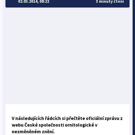
02.03.2014, 08:22
3 minuty čtení
V následujících řádcích si přečtěte oficiální zprávu z
webu České společnosti ornitologické v
nezměněném znění.