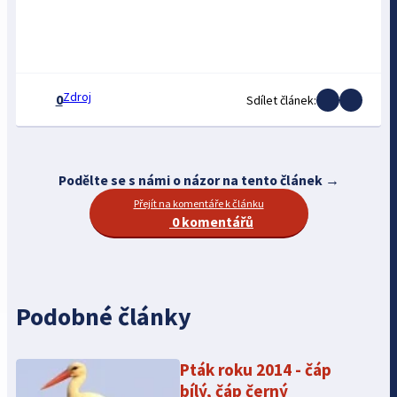
Zdroj
0
Sdílet článek:
Podělte se s námi o názor na tento článek →
Přejít na komentáře k článku
0 komentářů
Podobné články
Pták roku 2014 - čáp
bílý, čáp černý