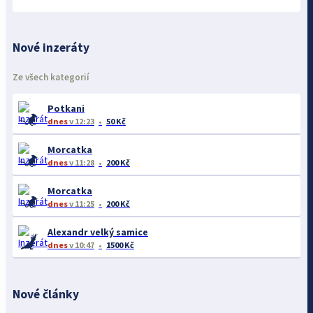
Nové inzeráty
Ze všech kategorií
Potkani
dnes
v 12:23
50 Kč
Morcatka
dnes
v 11:28
200 Kč
Morcatka
dnes
v 11:25
200 Kč
Alexandr velký samice
dnes
v 10:47
1500 Kč
Nové články