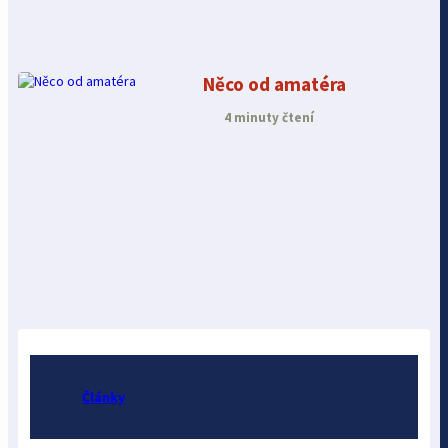
Něco od amatéra
4 minuty čtení
Články