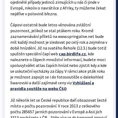
ojedinělé případy jedinců zimujících u nás či jinde v
Evropě, nikoliv o navrátilce z Afriky, ty můžeme čekat
nejdříve v polovině března.
Čápovi ostatně bude letos věnována zvláštní
pozornost, jelikož se stal ptákem roku. Kromě
zaznamenávání příletů na www.springalive.net bude
mít každý možnost je sledovat po celý rok a zejména v
době hnízdění. Již na svatého Řehoře (12.3.) bude totiž
spuštěn speciální čapí web
cap.birdlife.cz
, kde
naleznete o čápech množství informací, budete moci
spoluvytvářet atlas čapích hnízd nebo zjistit kdy a kde
se uskuteční vycházky za čápy. V rámci akce pták roku
je možnost zapojit se i do fotosoutěže o dalekohled
Swarovski a další zajímavé ceny viz
Vyhlášení a
pravidla soutěže na webu ČSO
Již několik let se České republice daří obsazovat šesté
místo v počtu pozorování. V roce 2013 z celkového
počtu 285657 jarních pozorování v Evropě a Asii jich
3313 pocházelo z ČR.
„Stále více se do kampaně zapojují