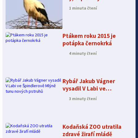
1 minuta čtení
Ptákem roku 2015 je
potápka černokrká
4 minuty čtení
Rybář Jakub Vágner
vysadil V Labi ve
Špindlerově Mlýně tunu
3 minuty čtení
nových pstruhů
Kodaňská ZOO utratila
zdravé žirafí mládě