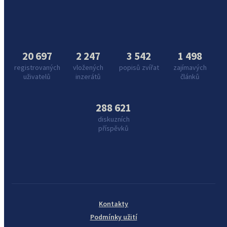
20 697
2 247
3 542
1 498
registrovaných
vložených
popisů zvířat
zajímavých
uživatelů
inzerátů
článků
288 621
diskuzních
příspěvků
Kontakty
Podmínky užití