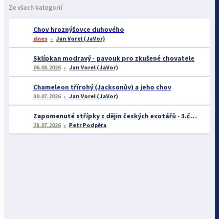
Ze všech kategorií
Chov hroznýšovce duhového
dnes
Jan Vorel (JaVor)
Sklípkan modravý - pavouk pro zkušené chovatele
06.08.2026
Jan Vorel (JaVor)
Chameleon třírohý (Jacksonův) a jeho chov
30.07.2026
Jan Vorel (JaVor)
Zapomenuté střípky z dějin českých exotářů - 3.část
28.07.2026
Petr Podpěra