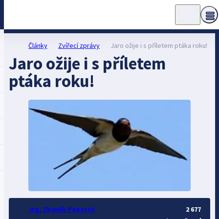
Články
Zvířecí zprávy
Jaro ožije i s příletem ptáka roku!
Jaro ožije i s příletem
ptáka roku!
Ing. Zbyněk Pokorný
2 677