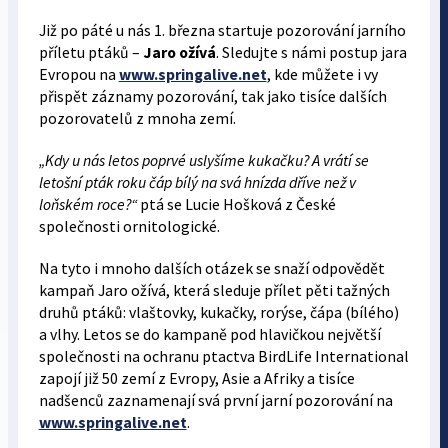
Již po páté u nás 1. března startuje pozorování jarního
příletu ptáků –
Jaro ožívá
. Sledujte s námi postup jara
Evropou na
www.springalive.net
, kde můžete i vy
přispět záznamy pozorování, tak jako tisíce dalších
pozorovatelů z mnoha zemí.
„Kdy u nás letos poprvé uslyšíme kukačku? A vrátí se
letošní pták roku čáp bílý na svá hnízda dříve než v
loňském roce?“
ptá se Lucie Hošková z České
společnosti ornitologické.
Na tyto i mnoho dalších otázek se snaží odpovědět
kampaň Jaro ožívá, která sleduje přílet pěti tažných
druhů ptáků: vlaštovky, kukačky, rorýse, čápa (bílého)
a vlhy. Letos se do kampaně pod hlavičkou největší
společnosti na ochranu ptactva BirdLife International
zapojí již 50 zemí z Evropy, Asie a Afriky a tisíce
nadšenců zaznamenají svá první jarní pozorování na
www.springalive.net
.