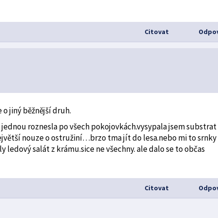
Citovat
Odpov
 o jiný běžnější druh.
i jednou roznesla po všech pokojovkách.vysypala jsem substrat
ejvětší nouze o ostružiní…brzo tma jít do lesa.nebo mi to srnky
y ledový salát z krámu.sice ne všechny. ale dalo se to občas
Citovat
Odpov