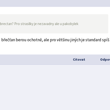
rectan? Pro strasilky je nezavadny ale u pakobylek
břečťan berou ochotně, ale pro většinu jiných je standard spíš
Citovat
Odpov