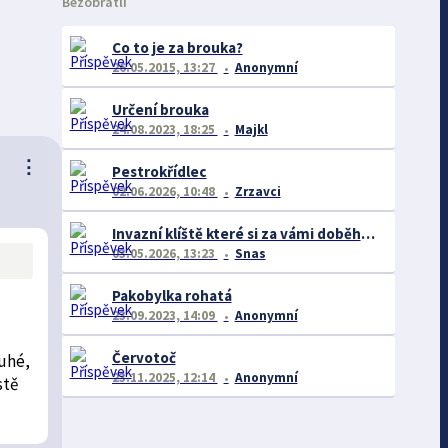
Bezobratlí
Co to je za brouka?
26.05.2015, 13:27
Anonymní
Určení brouka
24.08.2023, 18:25
Majkl
⋮
Pestrokřídlec
02.06.2026, 10:48
Zrzavci
Invazní klíště které si za vámi doběhne (běhá dost rychle)
03.05.2026, 13:23
Snas
Pakobylka rohatá
23.09.2023, 14:09
Anonymní
Červotoč
ruhé,
23.11.2025, 12:14
Anonymní
stě