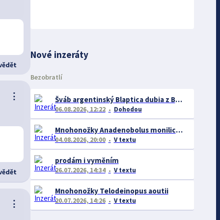
Nové inzeráty
ědět
Bezobratlí
⋮
Šváb argentinský Blaptica dubia z Brna nejen do celé ČR
06.08.2026, 12:22
Dohodou
Mnohonožky Anadenobolus monilicornis a další
04.08.2026, 20:00
V textu
prodám i vyměním
26.07.2026, 14:34
V textu
ědět
Mnohonožky Telodeinopus aoutii
20.07.2026, 14:26
V textu
⋮