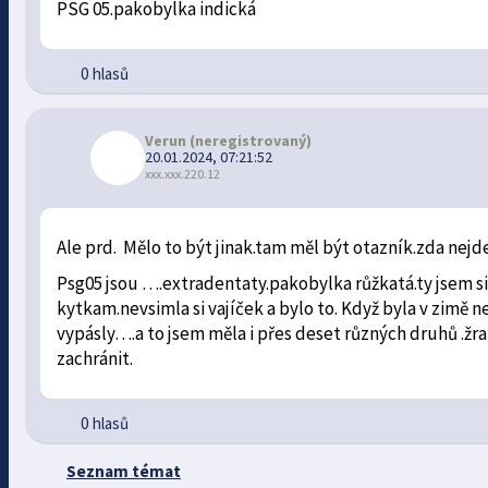
PSG 05.pakobylka indická
0 hlasů
Verun
(neregistrovaný)
20.01.2024, 07:21:52
xxx.xxx.220.12
Ale prd. Mělo to být jinak.tam měl být otazník.zda nejde
Psg05 jsou ….extradentaty.pakobylka růžkatá.ty jsem s
kytkam.nevsimla si vajíček a bylo to. Když byla v zimě n
vypásly….a to jsem měla i přes deset různých druhů .žral
zachránit.
0 hlasů
Seznam témat