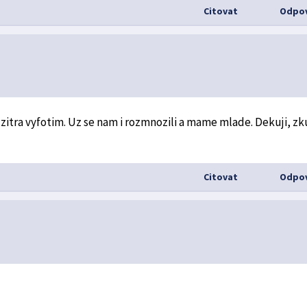
Citovat
Odpov
o zitra vyfotim. Uz se nam i rozmnozili a mame mlade. Dekuji, z
Citovat
Odpov