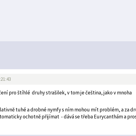
:21:43
ení pro štíhlé druhy strašilek, v tom je čeština, jako v mnoha
relativně tuhé a drobné nymfy s ním mohou mít problém, a za d
utomaticky ochotně přijímat - dává se třeba Eurycanthám a pro