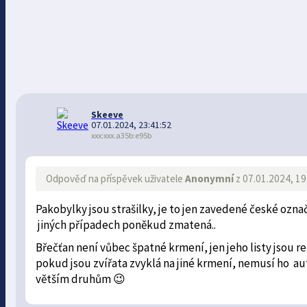
Skeeve
07.01.2024, 23:41:52
xxx:xxx.a35b:e95b
Odpověď na příspěvek uživatele
Anonymní
z 07.01.2024, 19
Pakobylky jsou strašilky, je to jen zavedené české označ
jiných případech poněkud zmatená..
Břečťan není vůbec špatné krmení, jen jeho listy jsou 
pokud jsou zvířata zvyklá na jiné krmení, nemusí ho a
větším druhům 😉