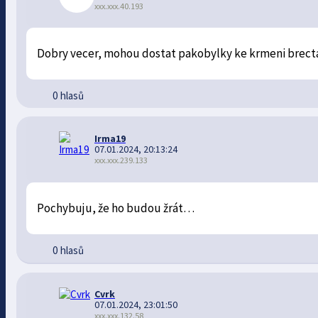
xxx.xxx.40.193
Dobry vecer, mohou dostat pakobylky ke krmeni brectan
0 hlasů
Irma19
07.01.2024, 20:13:24
xxx.xxx.239.133
Pochybuju, že ho budou žrát…
0 hlasů
Cvrk
07.01.2024, 23:01:50
xxx.xxx.132.58