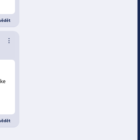
ědět
⋮
 ke
ědět