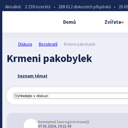
Aktuálně:
2 238 inzerátů
•
288 612 diskuzních příspěvků
•
20 69
Domů
Zvířata
Diskuze
Bezobratlí
Krmeni pakobylek
Krmeni pakobylek
Seznam témat
Anonymní
(neregistrovaný)
07.01.2024, 19:21:43