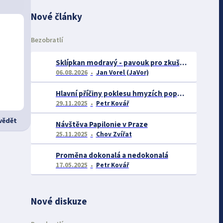
Nové články
Bezobratlí
Sklípkan modravý - pavouk pro zkušené chovatele
06.08.2026
Jan Vorel (JaVor)
Hlavní příčiny poklesu hmyzích populací
29.11.2025
Petr Kovář
ědět
Návštěva Papilonie v Praze
25.11.2025
Chov Zvířat
Proměna dokonalá a nedokonalá
17.05.2025
Petr Kovář
Nové diskuze