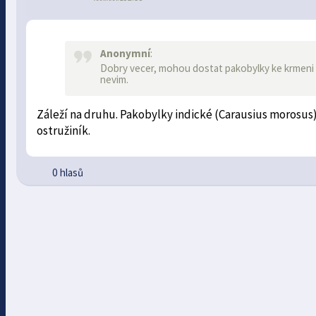
Anonymní
:
Dobry vecer, mohou dostat pakobylky ke krmeni b
nevim.
Záleží na druhu. Pakobylky indické (Carausius morosus) 
ostružiník.
0 hlasů