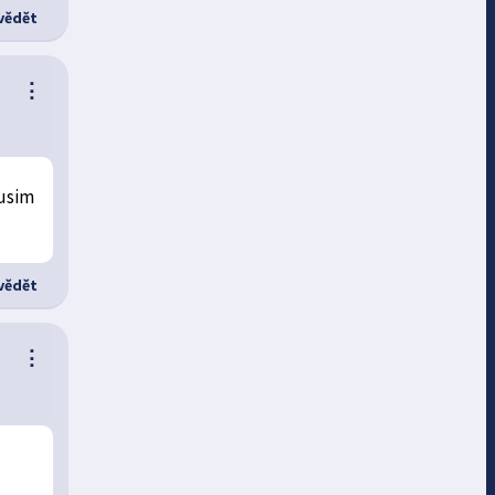
ědět
⋮
kusim
ědět
⋮