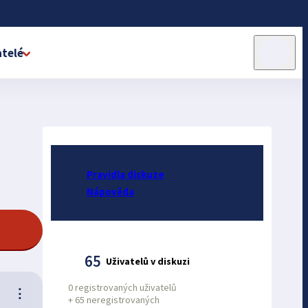
telé
Pravidla diskuze
Nápověda
65
Uživatelů v diskuzi
0 registrovaných uživatelů
⋮
+
65 neregistrovaných