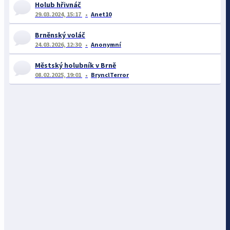
Holub hřivnáč
29.03.2024, 15:17
Anet10
Brněnský voláč
24.03.2026, 12:30
Anonymní
Městský holubník v Brně
08.02.2025, 19:01
BrynclTerror