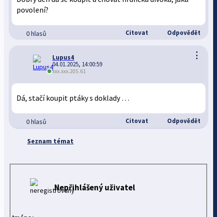
povolení?
Citovat
Odpovědět
0 hlasů
⋮
Lupus4
04.01.2025, 14:00:59
xxx.xxx.205.61
Dá, stačí koupit ptáky s doklady …
Citovat
Odpovědět
0 hlasů
Seznam témat
Nepřihlášený uživatel