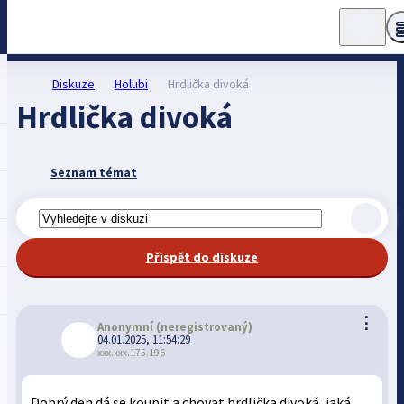
Diskuze
Holubi
Hrdlička divoká
Hrdlička divoká
Seznam témat
Přispět do diskuze
⋮
Anonymní
(neregistrovaný)
04.01.2025, 11:54:29
xxx.xxx.175.196
Dobrý den dá se koupit a chovat hrdlička divoká, jaká