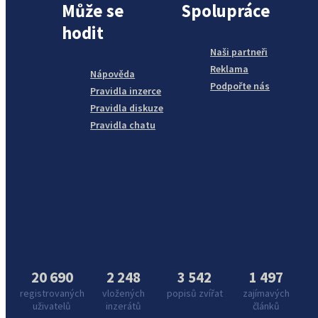
Může se
Spolupráce
hodit
Naši partneři
Reklama
Nápověda
Podpořte nás
Pravidla inzerce
Pravidla diskuze
Pravidla chatu
20 690
2 248
3 542
1 497
registrovaných
vložených
popisů zvířat
zajímavých
uživatelů
inzerátů
článků