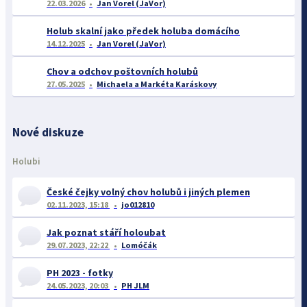
22.03.2026
Jan Vorel (JaVor)
Holub skalní jako předek holuba domácího
14.12.2025
Jan Vorel (JaVor)
Chov a odchov poštovních holubů
27.05.2025
Michaela a Markéta Karáskovy
Nové diskuze
Holubi
České čejky volný chov holubů i jiných plemen
02.11.2023, 15:18
jo012810
Jak poznat stáří holoubat
29.07.2023, 22:22
Lomóčák
PH 2023 - fotky
24.05.2023, 20:03
PH JLM