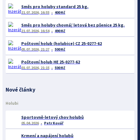
Směs pro holuby standard 25 kg.
21.07.2026, 16:55
400 Kč
Směs pro holuby chovná/ letová bez pšenice 25 kg.
21.07.2026, 16:54
490 Kč
Poštovní holub (holubice) CZ 25-0277-62
05.07.2026, 21:27
500 Kč
Poštovní holub HE 25-0277-62
01.07.2026, 21:15
500 Kč
Nové články
Holubi
Sportovně-letový chov holubů
05.04.2026
Petr Kovář
Krmení a napájení holubů