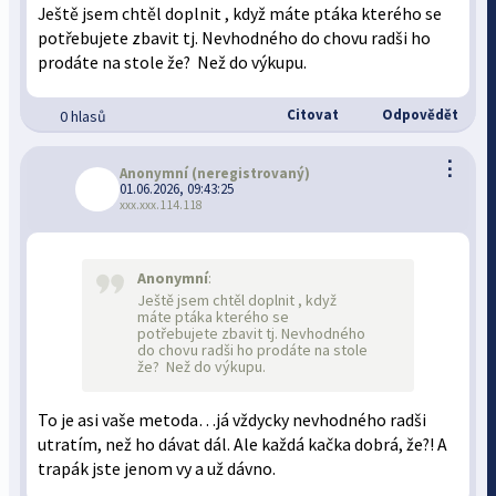
Ještě jsem chtěl doplnit , když máte ptáka kterého se
potřebujete zbavit tj. Nevhodného do chovu radši ho
prodáte na stole že? Než do výkupu.
Citovat
Odpovědět
0 hlasů
⋮
Anonymní
(neregistrovaný)
01.06.2026, 09:43:25
xxx.xxx.114.118
Anonymní
:
Ještě jsem chtěl doplnit , když
máte ptáka kterého se
potřebujete zbavit tj. Nevhodného
do chovu radši ho prodáte na stole
že? Než do výkupu.
To je asi vaše metoda…já vždycky nevhodného radši
utratím, než ho dávat dál. Ale každá kačka dobrá, že?! A
trapák jste jenom vy a už dávno.