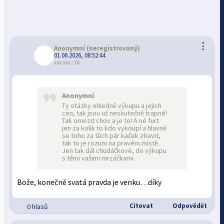
⋮
Anonymní
(neregistrovaný)
01.06.2026, 08:52:44
xxx:xxx.:14
Anonymní
:
Ty otázky ohledně výkupu a jejich
cen, tak jsou už neskutečně trapné!
Tak omezit chov a je to! A né furt
jen za kolik to kdo vykoupí a hlavně
se toho za těch pár kaček zbavit,
tak to je rozum na pravém místě.
Jen tak dál chudáčkové, do výkupu
s těmi vašimi mrzáčkami.
Bože, konečně svatá pravda je venku…díky
Citovat
Odpovědět
0 hlasů