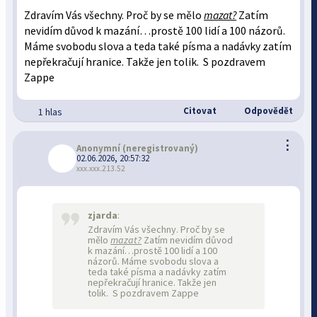
Zdravím Vás všechny. Proč by se mělo
mazat?
Zatím
nevidím důvod k mazání…prostě 100 lidí a 100 názorů.
Máme svobodu slova a teda také písma a nadávky zatím
nepřekračují hranice. Takže jen tolik. S pozdravem
Zappe
Citovat
Odpovědět
1 hlas
⋮
Anonymní
(neregistrovaný)
02.06.2026, 20:57:32
xxx.xxx.213.52
zjarda
:
Zdravím Vás všechny. Proč by se
mělo
mazat?
Zatím nevidím důvod
k mazání…prostě 100 lidí a 100
názorů. Máme svobodu slova a
teda také písma a nadávky zatím
nepřekračují hranice. Takže jen
tolik. S pozdravem Zappe