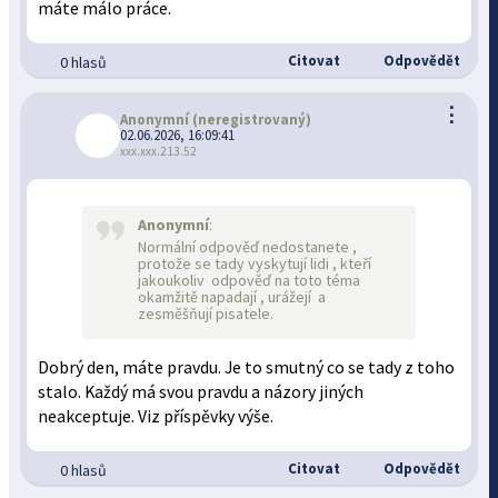
máte málo práce.
Citovat
Odpovědět
0 hlasů
⋮
Anonymní
(neregistrovaný)
02.06.2026, 16:09:41
xxx.xxx.213.52
Anonymní
:
Normální odpověď nedostanete ,
protože se tady vyskytují lidi , kteří
jakoukoliv odpověď na toto téma
okamžitě napadají , urážejí a
zesměšňují pisatele.
Dobrý den, máte pravdu. Je to smutný co se tady z toho
stalo. Každý má svou pravdu a názory jiných
neakceptuje. Viz příspěvky výše.
Citovat
Odpovědět
0 hlasů