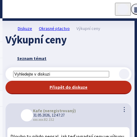
Diskuze
Okrasné ptactvo
Výkupní ceny
Výkupní ceny
Seznam témat
Přispět do diskuze
⋮
Kafe
(neregistrovaný)
31.05.2026, 12:47:27
xxx.xxx.82.152
Dlouho tu nikdo nepsal, jak teď vypadají ceny ve výkupu