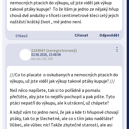
nemocných ptacich do výkupu, už jste viděl jak výkup
takové ptáky kupuje? To že Vám je jedno ze nějaký hňup
chová dvě andulky v třiceti centimetrové kleci celý jejich
naštěstí krátký život , mě jedno není.
Citovat
Odpovědět
0 hlasů
⋮
1234567
(neregistrovaný)
02.06.2026, 15:48:06
xxx.xxx.132.164
///Co to placate o oskubanych a nemocných ptacich do
výkupu, už jste viděl jak výkup takové ptáky kupuje? ///
Než něco napíšete, tak si to pořádně a pomalu
přečtěte, aby jste to nejdřív pochopil a pak pište. Tyto
ptáci nepatří do výkupu, ale k utrácení, už chápete?
A když vám to jedno není, že jak a kde ti hňupové chovají
ptáky, tak to je šlechetné, ale co s tím jako naděláte?
Vůbec, ale vůbec nic! Takže zbytečné starosti, ale asi