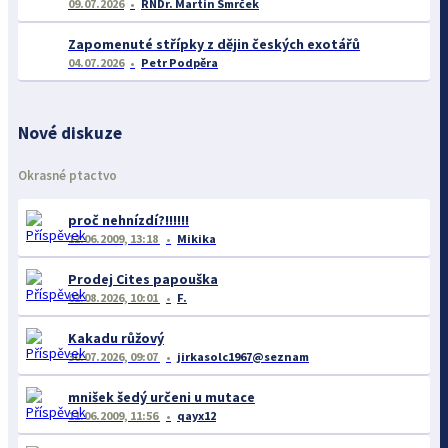
09.07.2026
RNDr. Martin Smrček
Zapomenuté střípky z dějin českých exotářů
04.07.2026
Petr Podpěra
Nové diskuze
Okrasné ptactvo
proč nehnízdí?!!!!!!
12.06.2009, 13:18
Mikika
Prodej Cites papouška
02.08.2026, 10:01
F.
Kakadu růžový
30.07.2026, 09:07
jirkasolc1967@seznam
mnišek šedý určeni u mutace
11.06.2009, 11:56
qayx12