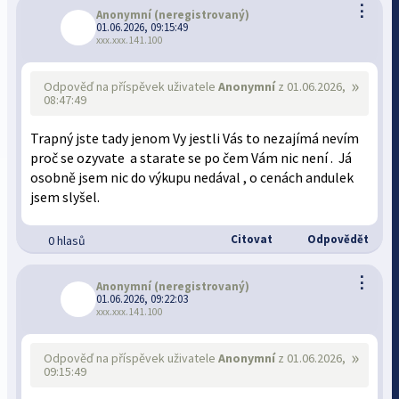
⋮
Anonymní
(neregistrovaný)
01.06.2026, 09:15:49
xxx.xxx.141.100
»
Odpověď na příspěvek uživatele
Anonymní
z 01.06.2026,
08:47:49
Trapný jste tady jenom Vy jestli Vás to nezajímá nevím
proč se ozyvate a starate se po čem Vám nic není . Já
osobně jsem nic do výkupu nedával , o cenách andulek
jsem slyšel.
Citovat
Odpovědět
0 hlasů
⋮
Anonymní
(neregistrovaný)
01.06.2026, 09:22:03
xxx.xxx.141.100
»
Odpověď na příspěvek uživatele
Anonymní
z 01.06.2026,
09:15:49