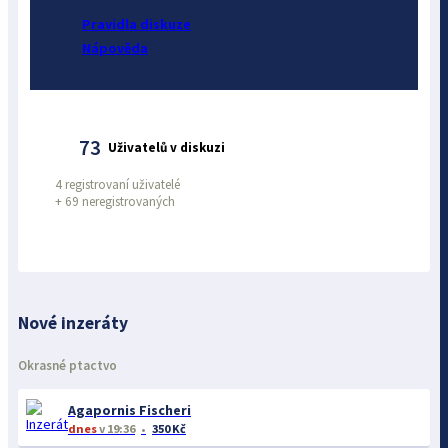
Pravidla diskuze
Nápověda
73
Uživatelů v diskuzi
4 registrovaní uživatelé
+
69 neregistrovaných
Nové inzeráty
Okrasné ptactvo
Agapornis Fischeri
dnes
v 19:36
350 Kč