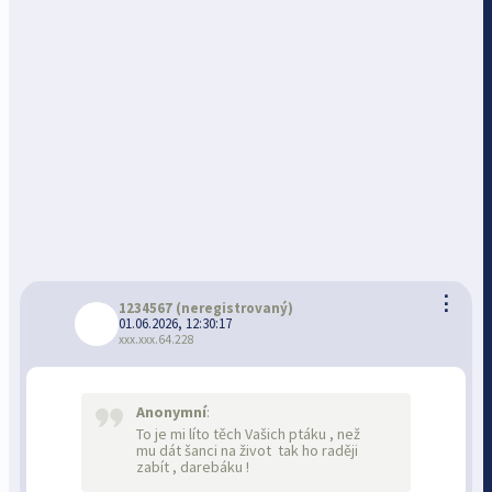
⋮
1234567
(neregistrovaný)
01.06.2026, 12:30:17
xxx.xxx.64.228
Anonymní
:
To je mi líto těch Vašich ptáku , než
mu dát šanci na život tak ho raději
zabít , darebáku !