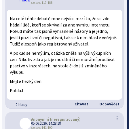
xxx.xxx.117.188
Na celé téhle debatě mne nejvíce mrzí to, že se zde
hádají lidé, kteří se skrývají za anonymitu internetu.
Pokud máte tak jasně vyhraněné názory a je jedno,
jestli pozitivní či negativní, tak se k nim hlaste veřejně.
Tudíž alespoň jako registrovaný uživatel.
A pokud se nemýlím, otázka zněla na výši výkupních
cen. Nikoliv zda a jak je morální či nemorální prodávat
ptactvo v inzerátech, na stole či do již zmíněného
výkupu.
Mějte hezký den
PoldaJ
Citovat
Odpovědět
2 hlasy
⋮
Anonymní
(neregistrovaný)
05.06.2026, 14:28:18
xxx.xxx.141.100