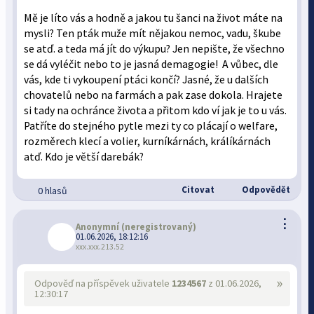
Mě je líto vás a hodně a jakou tu šanci na život máte na
mysli? Ten pták muže mít nějakou nemoc, vadu, škube
se atď. a teda má jít do výkupu? Jen nepište, že všechno
se dá vyléčit nebo to je jasná demagogie! A vůbec, dle
vás, kde ti vykoupení ptáci končí? Jasné, že u dalších
chovatelů nebo na farmách a pak zase dokola. Hrajete
si tady na ochránce života a přitom kdo ví jak je to u vás.
Patříte do stejného pytle mezi ty co plácají o welfare,
rozměrech klecí a volier, kurníkárnách, králíkárnách
atď. Kdo je větší darebák?
Citovat
Odpovědět
0 hlasů
⋮
Anonymní
(neregistrovaný)
01.06.2026, 18:12:16
xxx.xxx.213.52
»
Odpověď na příspěvek uživatele
1234567
z 01.06.2026,
12:30:17