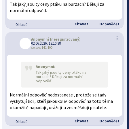
Tak jaký jsou ty ceny ptáku na burzach? Děkuji za
normální odpověď.
Citovat
Odpovědět
0 hlasů
⋮
Anonymní
(neregistrovaný)
02.06.2026, 13:10:38
xxx.xxx.141.100
Anonymní
:
Tak jaký jsou ty ceny ptáku na
burzach? Děkuji za normální
odpověď.
Normální odpověď nedostanete , protože se tady
vyskytují lidi , kteří jakoukoliv odpověď na toto téma
okamžitě napadají , urážejí a zesměšňují pisatele.
Citovat
Odpovědět
0 hlasů