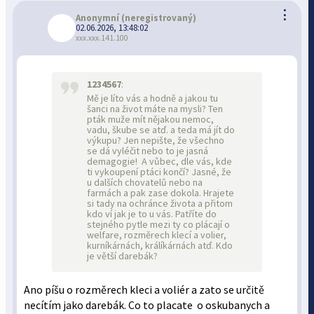
⋮
Anonymní
(neregistrovaný)
02.06.2026, 13:48:02
xxx.xxx.141.100
1234567
:
Mě je líto vás a hodně a jakou tu
šanci na život máte na mysli? Ten
pták muže mít nějakou nemoc,
vadu, škube se atď. a teda má jít do
výkupu? Jen nepište, že všechno
se dá vyléčit nebo to je jasná
demagogie! A vůbec, dle vás, kde
ti vykoupení ptáci končí? Jasné, že
u dalších chovatelů nebo na
farmách a pak zase dokola. Hrajete
si tady na ochránce života a přitom
kdo ví jak je to u vás. Patříte do
stejného pytle mezi ty co plácají o
welfare, rozměrech klecí a volier,
kurníkárnách, králíkárnách atď. Kdo
je větší darebák?
Ano píšu o rozměrech kleci a voliér a zato se určitě
necítím jako darebák. Co to placate o oskubanych a