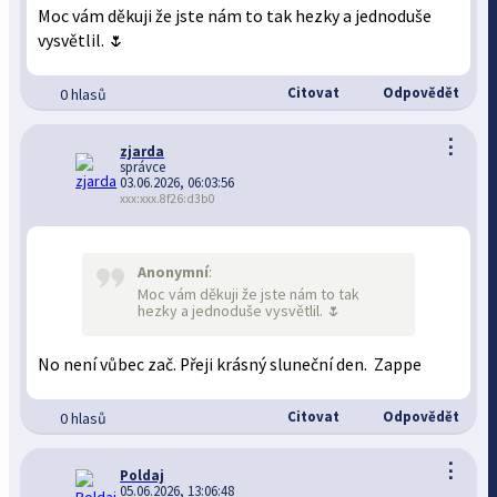
Moc vám děkuji že jste nám to tak hezky a jednoduše
vysvětlil. 🌷
Citovat
Odpovědět
0 hlasů
⋮
zjarda
správce
03.06.2026, 06:03:56
xxx:xxx.8f26:d3b0
Anonymní
:
Moc vám děkuji že jste nám to tak
hezky a jednoduše vysvětlil. 🌷
No není vůbec zač. Přeji krásný sluneční den. Zappe
Citovat
Odpovědět
0 hlasů
⋮
Poldaj
05.06.2026, 13:06:48