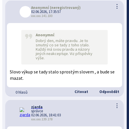
⋮
Anonymní
(neregistrovaný)
02.06.2026, 17:35:57
xxx.xxx.141.100
Anonymní
:
Dobrý den, máte pravdu. Je to
smutný co se tady z toho stalo.
Každý má svou pravdu a názory
jiných neakceptuje. Viz příspěvky
výše.
Slovo výkup se tady stalo sprostým slovem , a bude se
mazat.
Citovat
Odpovědět
0 hlasů
⋮
zjarda
správce
02.06.2026, 18:41:03
xxx.xxx.139.178