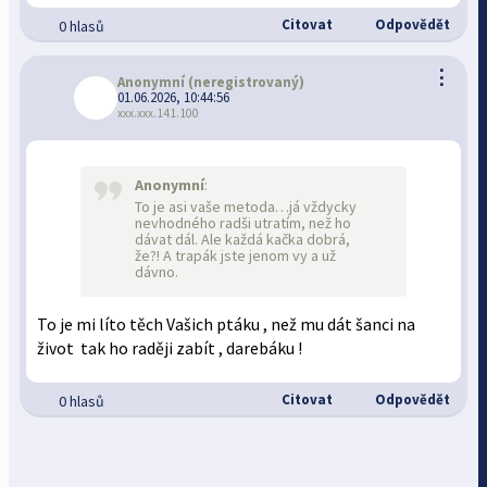
Citovat
Odpovědět
0 hlasů
⋮
Anonymní
(neregistrovaný)
01.06.2026, 10:44:56
xxx.xxx.141.100
Anonymní
:
To je asi vaše metoda…já vždycky
nevhodného radši utratím, než ho
dávat dál. Ale každá kačka dobrá,
že?! A trapák jste jenom vy a už
dávno.
To je mi líto těch Vašich ptáku , než mu dát šanci na
život tak ho raději zabít , darebáku !
Citovat
Odpovědět
0 hlasů