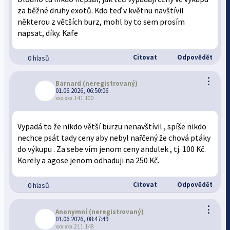
za běžné druhy exotů. Kdo teď v květnu navštívil
některou z větších burz, mohl by to sem prosím
napsat, díky. Kafe
Citovat
Odpovědět
0 hlasů
⋮
Barnard
(neregistrovaný)
01.06.2026, 06:50:06
xxx.xxx.141.100
Vypadá to že nikdo větší burzu nenavštívil , spíše nikdo
nechce psát tady ceny aby nebyl nařčený že chová ptáky
do výkupu . Za sebe vím jenom ceny andulek , tj. 100 Kč.
Korely a agose jenom odhaduji na 250 Kč.
Citovat
Odpovědět
0 hlasů
⋮
Anonymní
(neregistrovaný)
01.06.2026, 08:47:49
xxx.xxx.211.148