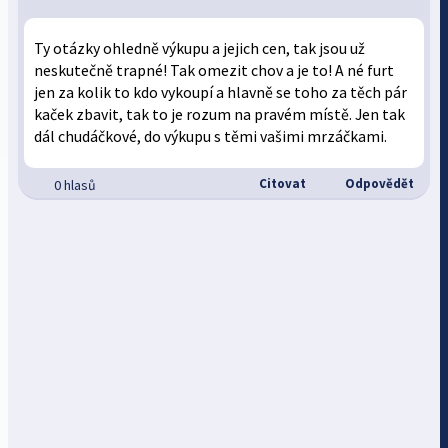
Ty otázky ohledně výkupu a jejich cen, tak jsou už
neskutečně trapné! Tak omezit chov a je to! A né furt
jen za kolik to kdo vykoupí a hlavně se toho za těch pár
kaček zbavit, tak to je rozum na pravém místě. Jen tak
dál chudáčkové, do výkupu s těmi vašimi mrzáčkami.
Citovat
Odpovědět
0 hlasů