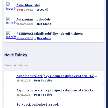
Žako liberijský
dnes
v 06:12
25000 Kč
Amazoňan modročelý
včera
v 13:27
Nezadána
REZERVACE Mládě zebřičky - daruji k chovu
včera
v 12:13
Nezadána
Nové články
Okrasné ptactvo
Zapomenuté střípky z dějin českých exotářů - 3.část
28.07.2026
Petr Podpěra
Zapomenuté střípky z dějin českých exotářů - 2.část
16.07.2026
Petr Podpěra
Sojkovci, bulbulové a spol.