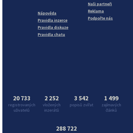
Naši partneři
Reklama
Nápověda
Podpořte nás
Pravidla inzerce
Pravidla diskuze
Pravidla chatu
20 733
2 252
3 542
1 499
registrovaných
vložených
popisů zvířat
zajímavých
uživatelů
inzerátů
článků
288 722