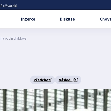
8 uživatelů
Inzerce
Diskuze
Chova
jna rothschildova
Předchozí
Následující