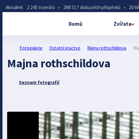
Aktuálně:
2 245 inzerátů
•
288 517 diskuzních příspěvků
•
20 68
Domů
Zvířata
Fotogalerie
Ostatní ptactvo
Majna rothschildova
Ma
Majna rothschildova
Seznam fotografií