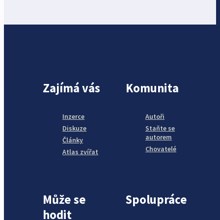
Zajímá vás
Komunita
Inzerce
Autoři
Diskuze
Staňte se
autorem
Články
Chovatelé
Atlas zvířat
Může se
Spolupráce
hodit