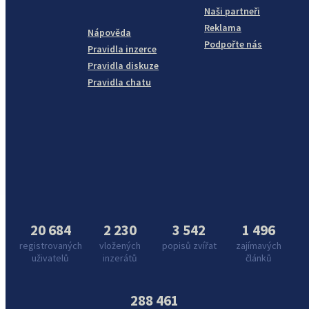
Naši partneři
Reklama
Nápověda
Podpořte nás
Pravidla inzerce
Pravidla diskuze
Pravidla chatu
20 684
2 230
3 542
1 496
registrovaných
vložených
popisů zvířat
zajímavých
uživatelů
inzerátů
článků
288 461