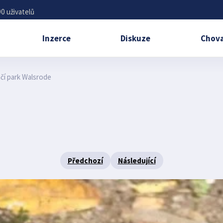
0 uživatelů
Inzerce
Diskuze
Chova
čí park Walsrode
Předchozí
Následující