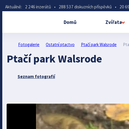
Aktuálně:
2 246 inzerátů
•
288 537 diskuzních příspěvků
•
20 69
Domů
Zvířata
Fotogalerie
Ostatní ptactvo
Ptačí park Walsrode
Pta
Ptačí park Walsrode
Seznam fotografií