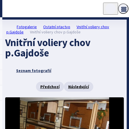
Fotogalerie
Ostatní ptactvo
Vnitřní voliery chov
p.Gajdoše
Vnitřní voliery chov p.Gajdoše
Vnitřní voliery chov
p.Gajdoše
Seznam fotografií
Předchozí
Následující