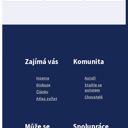
Zajímá vás
Komunita
Inzerce
Autoři
Diskuze
Staňte se
autorem
Články
Chovatelé
Atlas zvířat
Může se
Spolupráce