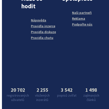
hodit
Naši partneři
Reklama
Nápověda
Podpořte nás
Pravidla inzerce
Pravidla diskuze
Pravidla chatu
20 702
2 255
3 542
1 498
registrovaných
vložených
popisů zvířat
zajímavých
uživatelů
inzerátů
článků