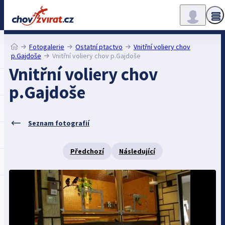
Fotogalerie
Ostatní ptactvo
Vnitřní voliery chov
p.Gajdoše
Vnitřní voliery chov p.Gajdoše
Vnitřní voliery chov
p.Gajdoše
Seznam fotografií
Předchozí
Následující