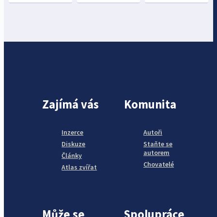
Zajímá vás
Komunita
Inzerce
Autoři
Diskuze
Staňte se
autorem
Články
Chovatelé
Atlas zvířat
Může se
Spolupráce