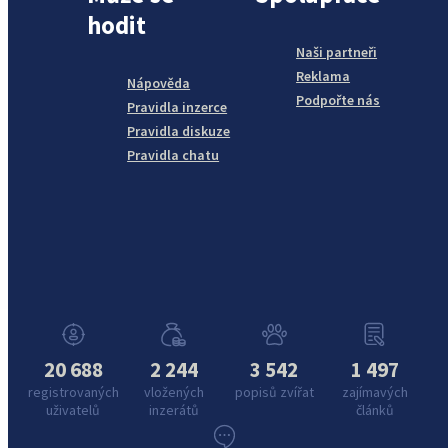
hodit
Naši partneři
Reklama
Nápověda
Podpořte nás
Pravidla inzerce
Pravidla diskuze
Pravidla chatu
20 688
2 244
3 542
1 497
registrovaných
vložených
popisů zvířat
zajímavých
uživatelů
inzerátů
článků