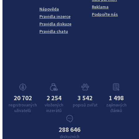
Reklama
Nápověda
Podpořte nás
Pravidla inzerce
Pravidla diskuze
Pravidla chatu
20 702
2 254
3 542
1 498
registrovaných
vložených
popisů zvířat
zajímavých
uživatelů
inzerátů
článků
288 646
diskuzních