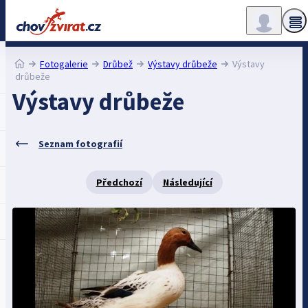
Fotogalerie
Drůbež
Výstavy drůbeže
Výstavy
drůbeže
Výstavy drůbeže
Seznam fotografií
Předchozí
Následující