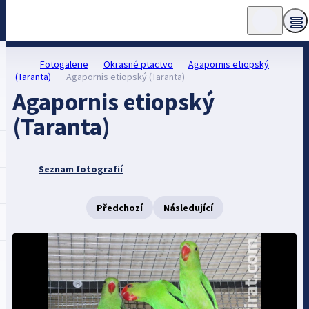
Fotogalerie
Okrasné ptactvo
Agapornis etiopský
(Taranta)
Agapornis etiopský (Taranta)
Agapornis etiopský
(Taranta)
Seznam fotografií
Předchozí
Následující