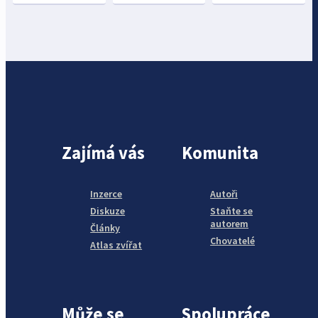
Zajímá vás
Komunita
Inzerce
Autoři
Diskuze
Staňte se
autorem
Články
Chovatelé
Atlas zvířat
Může se
Spolupráce