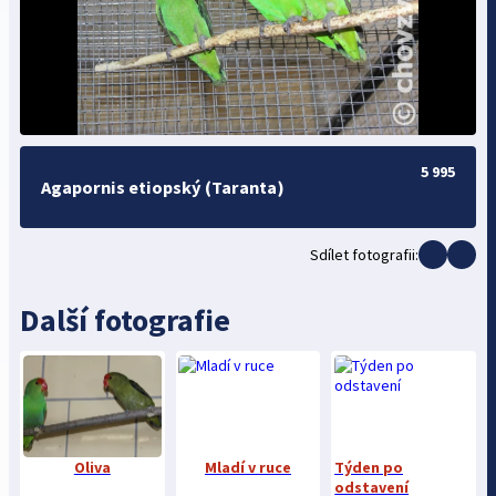
5 995
Agapornis etiopský (Taranta)
Sdílet fotografii:
Další fotografie
Oliva
Mladí v ruce
Týden po
odstavení