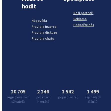
hodit
Naši partneři
Reklama
Nápověda
Podpořte nás
Pravidla inzerce
Pravidla diskuze
Pravidla chatu
20 705
2 246
3 542
1 499
registrovaných
vložených
popisů zvířat
zajímavých
uživatelů
inzerátů
článků