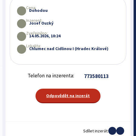
Cena:
Dohodou
Inzerent:
Josef Ouzký
Zveřejněno:
14.05.2026, 10:24
Lokalita:
Chlumec nad Cidlinou I (Hradec Králové)
Telefon na inzerenta:
773580113
Odpovědět na inzerát
Sdílet inzerát: