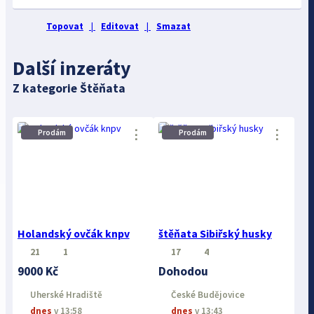
Topovat
|
Editovat
|
Smazat
Další inzeráty
Z kategorie Štěňata
⋮
⋮
Prodám
Prodám
Holandský ovčák knpv
štěňata Sibiřský husky
21
1
17
4
9000 Kč
Dohodou
Uherské Hradiště
České Budějovice
dnes
v 13:58
dnes
v 13:43