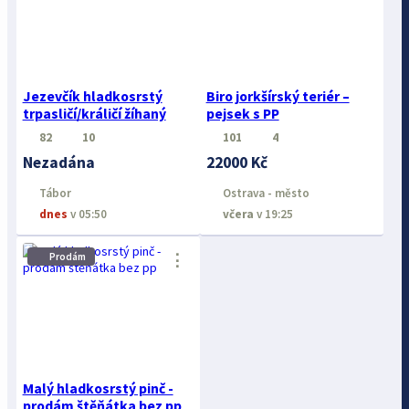
Jezevčík hladkosrstý
Biro jorkšírský teriér –
trpasličí/králičí žíhaný
pejsek s PP
82
10
101
4
Nezadána
22000 Kč
Tábor
Ostrava - město
dnes
v 05:50
včera
v 19:25
⋮
Prodám
Malý hladkosrstý pinč -
prodám štěňátka bez pp