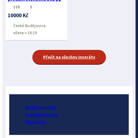
118
3
10000 Kč
České Budějovice
včera
v 16:19
Přejít na všechny inzeráty
Archiv inzerátů
Pravidla inzerce
Nápověda