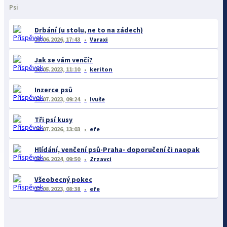
Psi
Drbání (u stolu, ne to na zádech)
23.06.2026, 17:43
Varaxi
Jak se vám venčí?
26.05.2023, 11:10
keriton
Inzerce psů
13.07.2023, 09:24
Ivuše
Tři psí kusy
28.07.2026, 13:03
efe
Hlídání, venčení psů-Praha- doporučení či naopak
28.06.2024, 09:50
Zrzavci
Všeobecný pokec
17.08.2023, 08:38
efe