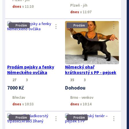
Plzeň - jih
dnes
v 11:10
dnes
v 11:07
⋮
⋮
Prodám
Prodám
Prodám pejsky a fenky
Německý ohař
Německého ovčáka
krátkosrstý s PP - pejsek
27
3
35
3
7000 Kč
Dohodou
Břeclav
Brno - venkov
dnes
v 10:33
dnes
v 10:14
⋮
⋮
Prodám
Prodám