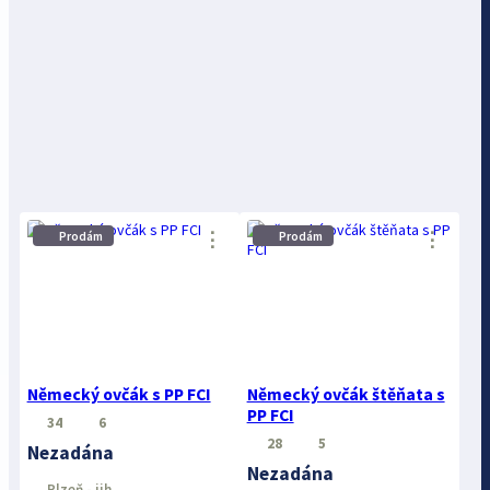
⋮
⋮
Prodám
Prodám
Německý ovčák s PP FCI
Německý ovčák štěňata s
PP FCI
34
6
28
5
Nezadána
Nezadána
Plzeň - jih