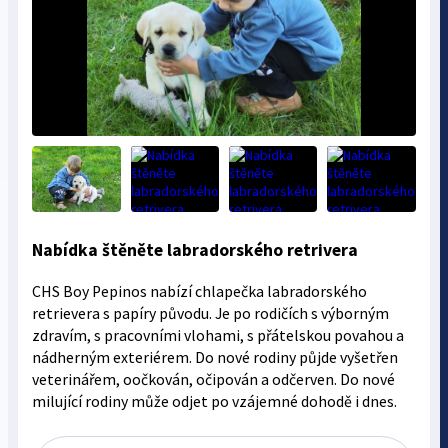
Nabídka štěněte labradorského retrivera
CHS Boy Pepinos nabízí chlapečka labradorského
retrievera s papíry původu. Je po rodičích s výborným
zdravím, s pracovními vlohami, s přátelskou povahou a
nádherným exteriérem. Do nové rodiny půjde vyšetřen
veterinářem, oočkován, očipován a odčerven. Do nové
milující rodiny může odjet po vzájemné dohodě i dnes.