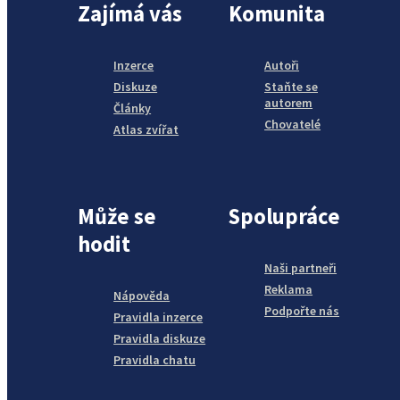
Zajímá vás
Komunita
Inzerce
Autoři
Diskuze
Staňte se
autorem
Články
Chovatelé
Atlas zvířat
Může se
Spolupráce
hodit
Naši partneři
Reklama
Nápověda
Podpořte nás
Pravidla inzerce
Pravidla diskuze
Pravidla chatu