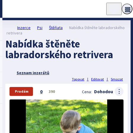
Inzerce
Psi
Štěňata
Nabídka štěněte labradorského
retrivera
Nabídka štěněte
labradorského retrivera
Seznam inzerátů
Topovat
|
Editovat
|
Smazat
⋮
0
Dohodou
390
Cena:
Prodám