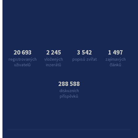
20 693
2 245
3 542
1 497
registrovaných
vložených
popisů zvířat
zajímavých
uživatelů
inzerátů
článků
288 588
diskuzních
příspěvků