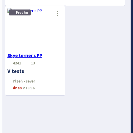
⋮
Prodám
Skye terrier s PP
4241
13
V textu
Plzeň - sever
dnes
v 13:36