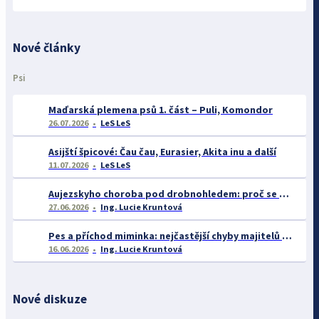
Nové články
Psi
Maďarská plemena psů 1. část – Puli, Komondor
26.07.2026
LeS LeS
Asijští špicové: Čau čau, Eurasier, Akita inu a další
11.07.2026
LeS LeS
Aujezskyho choroba pod drobnohledem: proč se o ní nyní mluví více než dříve
27.06.2026
Ing. Lucie Kruntová
Pes a příchod miminka: nejčastější chyby majitelů a jak se jim vyhnout
16.06.2026
Ing. Lucie Kruntová
Nové diskuze