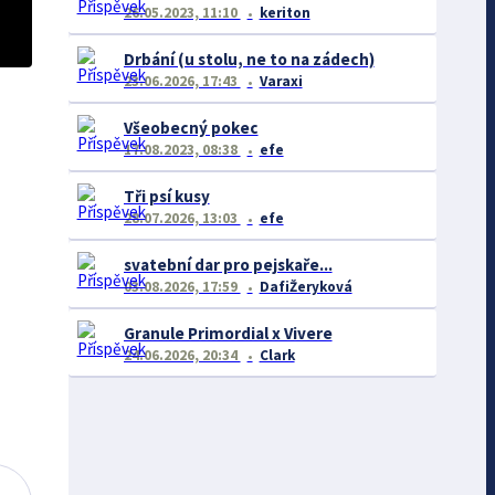
26.05.2023, 11:10
keriton
Drbání (u stolu, ne to na zádech)
23.06.2026, 17:43
Varaxi
Všeobecný pokec
17.08.2023, 08:38
efe
Tři psí kusy
28.07.2026, 13:03
efe
svatební dar pro pejskaře...
03.08.2026, 17:59
DafiŽeryková
Granule Primordial x Vivere
24.06.2026, 20:34
Clark