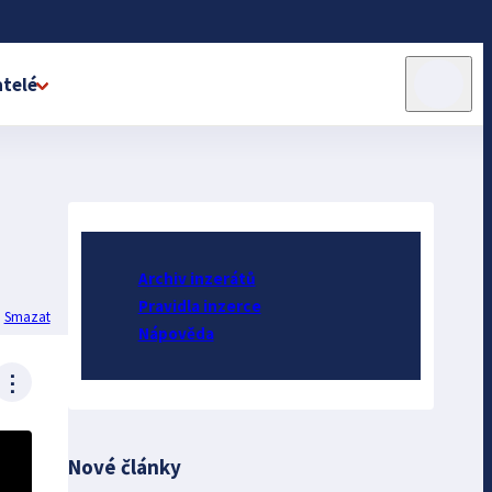
telé
Archiv inzerátů
Pravidla inzerce
Smazat
Nápověda
⋮
Nové články