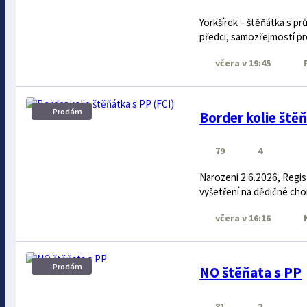
Yorkšírek – štěňátka s pr
předci, samozřejmostí pre
včera
v 19:45
P
Prodám
Border kolie štěň
79
4
Narozeni 2.6.2026, Regis
vyšetření na dědičné cho
včera
v 16:16
Prodám
NO štěňata s PP
81
2