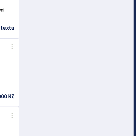
vní
 textu
⋮
000 Kč
⋮