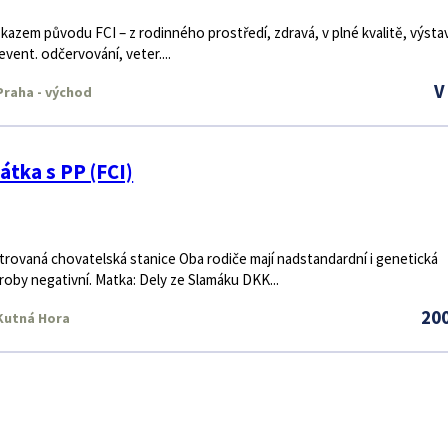
ůkazem původu FCI – z rodinného prostředí, zdravá, v plné kvalitě, výsta
vent. odčervování, veter....
V
raha - východ
átka s PP (FCI)
trovaná chovatelská stanice Oba rodiče mají nadstandardní i genetická
roby negativní. Matka: Dely ze Slamáku DKK...
20
Kutná Hora