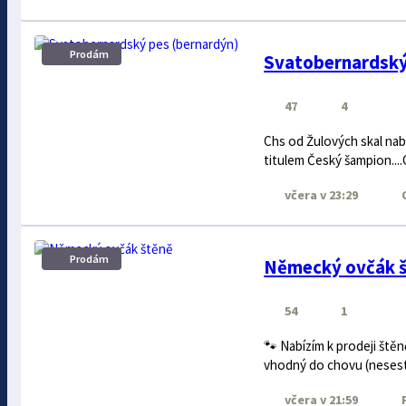
Prodám
Svatobernardský
47
4
Chs od Žulových skal nab
titulem Český šampion....
včera
v 23:29
Prodám
Německý ovčák 
54
1
🐾 Nabízím k prodeji ště
vhodný do chovu (nesesto
včera
v 21:59
P