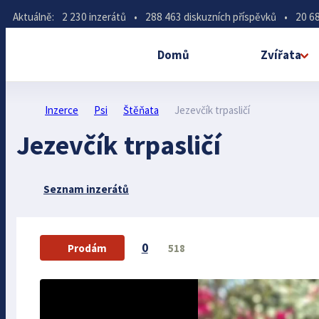
Aktuálně:
2 230 inzerátů
•
288 463 diskuzních příspěvků
•
20 68
Domů
Zvířata
Inzerce
Psi
Štěňata
Jezevčík trpasličí
Jezevčík trpasličí
Seznam inzerátů
0
518
Prodám