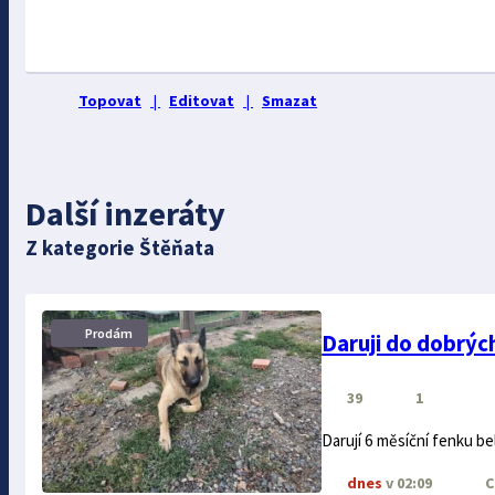
Topovat
|
Editovat
|
Smazat
Další inzeráty
Z kategorie Štěňata
Prodám
Daruji do dobrýc
39
1
Darují 6 měsíční fenku b
dnes
v 02:09
C