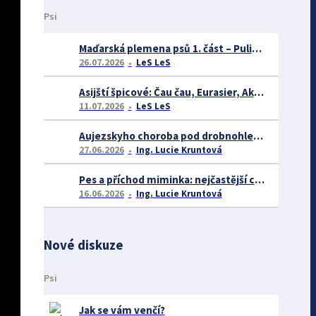
Psi
Maďarská plemena psů 1. část – Puli, Komondor
26.07.2026
LeS LeS
Asijští špicové: Čau čau, Eurasier, Akita inu a další
11.07.2026
LeS LeS
Aujezskyho choroba pod drobnohledem: proč se o ní nyní mluví více než dříve
27.06.2026
Ing. Lucie Kruntová
Pes a příchod miminka: nejčastější chyby majitelů a jak se jim vyhnout
16.06.2026
Ing. Lucie Kruntová
Nové diskuze
Psi
Jak se vám venčí?