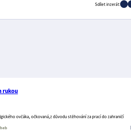
Sdílet inzerát:
h rukou
elgického ovčáka, očkovaná,z důvodu stěhování za prací do zahraničí
heb