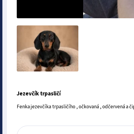
Jezevčík trpasličí
Fenka jezevčíka trpasličího , očkovaná , odčervená a či