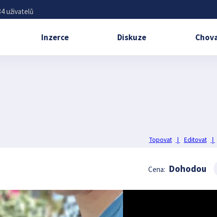
4 uživatelů
Inzerce
Diskuze
Chova
Topovat
|
Editovat
|
Dohodou
Cena: