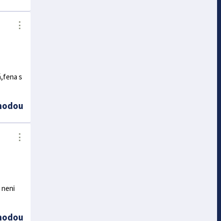
⋮
á,fena s
hodou
⋮
 neni
hodou