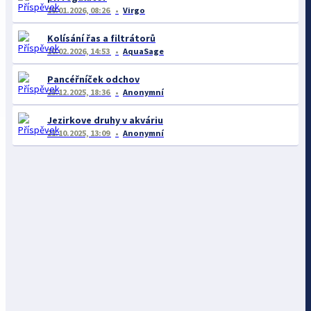
19.01.2026, 08:26
Virgo
Kolísání řas a filtrátorů
10.02.2026, 14:53
AquaSage
Pancéřníček odchov
23.12.2025, 18:36
Anonymní
Jezirkove druhy v akváriu
21.10.2025, 13:09
Anonymní