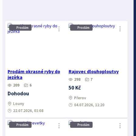
⋮
⋮
Prodám
Prodám
Prodám okrasné ryby do
Rajovec dlouhoploutvy
jezírka
298
7
209
6
50 Kč
Dohodou
Přerov
Louny
04.07.2026, 11:20
22.07.2026, 01:08
⋮
⋮
Prodám
Prodám