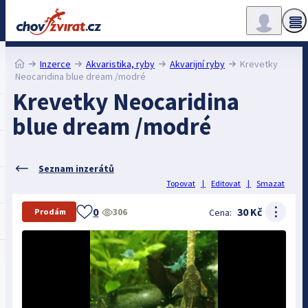
Inzerce
Akvaristika, ryby
Akvarijní ryby
Krevetky
Neocaridina blue dream /modré
Krevetky Neocaridina
blue dream /modré
Seznam inzerátů
Topovat
|
Editovat
|
Smazat
⋮
0
30 Kč
306
Cena:
Prodám