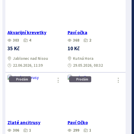
Akvarijní krevetky
Paví očka
303
4
368
2
35 Kč
10 Kč
Jablonec nad Nisou
Kutná Hora
22.06.2026, 11:39
29.05.2026, 08:32
⋮
⋮
Prodám
Prodám
Zlaté ancitrusy
Paví Očko
306
1
299
1