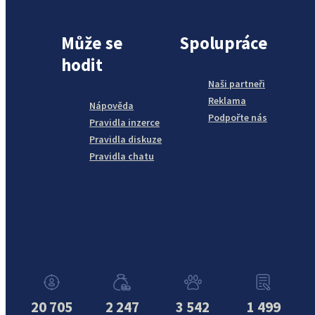
Může se
Spolupráce
hodit
Naši partneři
Reklama
Nápověda
Podpořte nás
Pravidla inzerce
Pravidla diskuze
Pravidla chatu
20 705
2 247
3 542
1 499