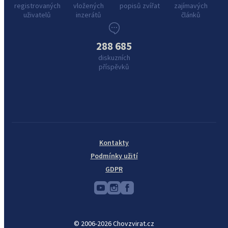
registrovaných
vložených
popisů zvířat
zajímavých
uživatelů
inzerátů
článků
288 685
diskuzních
příspěvků
Kontakty
Podmínky užití
GDPR
© 2006-2026 Chovzvirat.cz