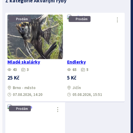
Z kategorie Akvarijní ryby
⋮
⋮
Prodám
Prodám
Mladé skalárky
Endlerky
43
3
65
5
25 Kč
5 Kč
Brno - město
Jičín
07.08.2026, 14:20
05.08.2026, 15:51
⋮
Prodám