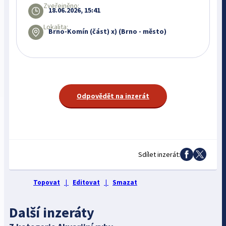
Zveřejněno:
18.06.2026, 15:41
Lokalita:
Brno-Komín (část) x) (Brno - město)
Odpovědět na inzerát
Sdílet inzerát:
Topovat
|
Editovat
|
Smazat
Další inzeráty