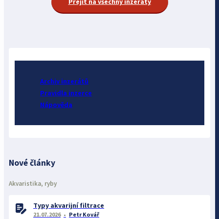
Přejít na všechny inzeráty
Archiv inzerátů
Pravidla inzerce
Nápověda
Nové články
Akvaristika, ryby
Typy akvarijní filtrace
21.07.2026
Petr Kovář