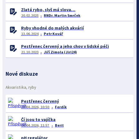
Zlatá rybo, slyš má slova…
20.02.2025
RNDr. Martin Smrček
Ryby vhodné do malých akvárií
13.06.2024
Petr Kovář
Pestřenec červený a jeho chov v lidské péči
21.10.2023
Jiří Zimola (Jiri24)
Nové diskuze
Akvaristika, ryby
Pestřenec červený
28.04.2026, 10:50
Ferdík
Čí jsou to vajíčka
06.04.2026, 11:57
Beril
pH regulátor