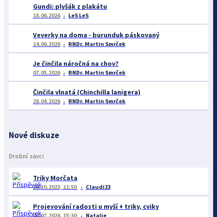
Gundi: plyšák z plakátu
18.06.2026
LeS LeS
Veverky na doma - burunduk páskovaný
14.06.2026
RNDr. Martin Smrček
Je činčila náročná na chov?
07.05.2026
RNDr. Martin Smrček
Činčila vlnatá (Chinchilla lanigera)
28.04.2026
RNDr. Martin Smrček
Nové diskuze
Drobní savci
Triky Morčata
16.10.2023, 11:50
Claudi23
Projevování radosti u myší + triky, cviky
02.07.2026, 15:30
Natalie