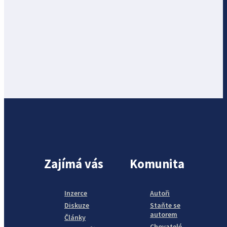
Zajímá vás
Komunita
Inzerce
Autoři
Diskuze
Staňte se
autorem
Články
Chovatelé