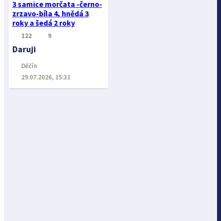
3 samice morčata -černo-
zrzavo-bíla 4, hnědá 3
roky a šedá 2 roky
122
9
Daruji
Děčín
29.07.2026, 15:31