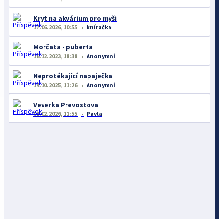
Kryt na akvárium pro myši
17.06.2026, 10:55
kníračka
Morčata - puberta
16.12.2023, 18:38
Anonymní
Neprotékající napaječka
14.10.2025, 11:26
Anonymní
Veverka Prevostova
02.02.2026, 11:55
Pavla