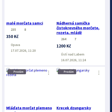
malé morčata samci
Nádherná samička
čistokrevného morčete,
235
8
rozeta, mládě
350 Kč
264
7
Opava
1200 Kč
17.07.2026, 11:20
Ústí nad Labem
16.07.2026, 11:24
⋮
⋮
Prodám
Prodám
Mláďata morčat plemeno
Krecek dzungarsky