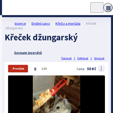
Inzerce
Drobní savci
Křečci a morčata
Křeček
džungarský
Křeček džungarský
Seznam inzerátů
Topovat
|
Editovat
|
Smazat
⋮
0
50 Kč
229
Cena:
Prodám