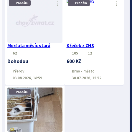
⋮
⋮
Prodám
Prodám
Morčata měsíc stará
Křeček z CHS
62
105
12
Dohodou
600 Kč
Přerov
Brno - město
03.08.2026, 18:59
30.07.2026, 15:52
Prodám
⋮