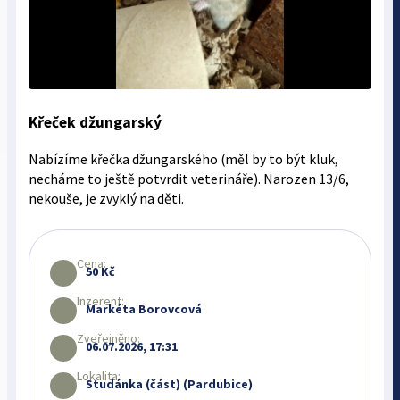
Křeček džungarský
Nabízíme křečka džungarského (měl by to být kluk,
necháme to ještě potvrdit veterináře). Narozen 13/6,
nekouše, je zvyklý na děti.
Cena:
50 Kč
Inzerent:
Markéta Borovcová
Zveřejněno:
06.07.2026, 17:31
Lokalita:
Studánka (část) (Pardubice)