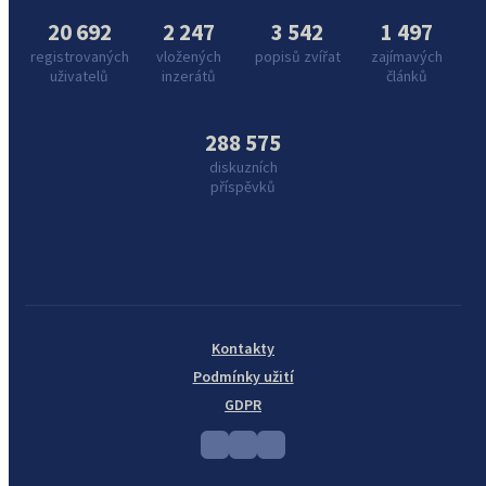
20 692
2 247
3 542
1 497
registrovaných
vložených
popisů zvířat
zajímavých
uživatelů
inzerátů
článků
288 575
diskuzních
příspěvků
Kontakty
Podmínky užití
GDPR