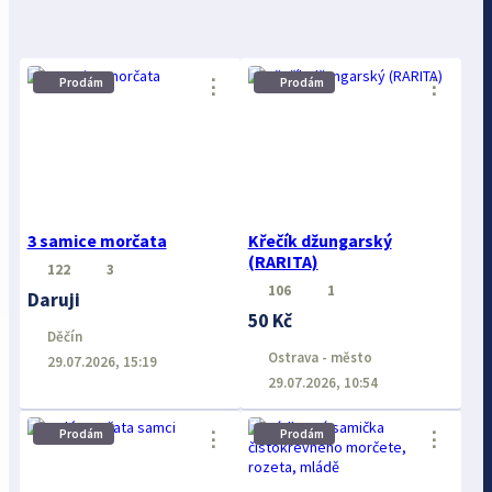
⋮
⋮
Prodám
Prodám
3 samice morčata
Křečík džungarský
(RARITA)
122
3
106
1
Daruji
50 Kč
Děčín
Ostrava - město
29.07.2026, 15:19
29.07.2026, 10:54
Prodám
Prodám
⋮
⋮