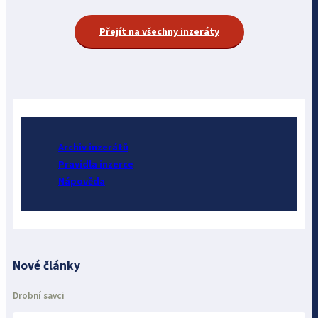
Přejít na všechny inzeráty
Archiv inzerátů
Pravidla inzerce
Nápověda
Nové články
Drobní savci