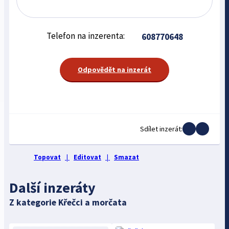
Telefon na inzerenta:
608770648
Odpovědět na inzerát
Sdílet inzerát:
Topovat
|
Editovat
|
Smazat
Další inzeráty
Z kategorie Křečci a morčata