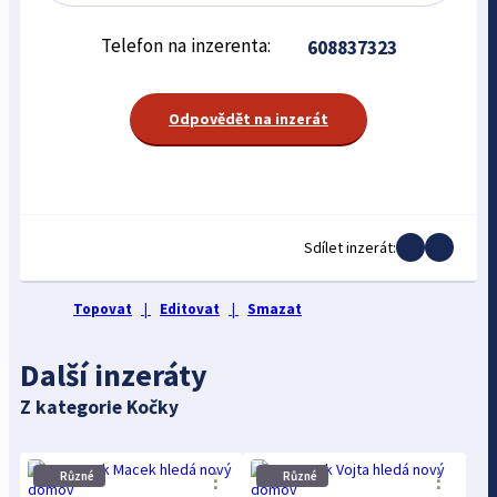
Telefon na inzerenta:
608837323
Odpovědět na inzerát
Sdílet inzerát:
Topovat
|
Editovat
|
Smazat
Další inzeráty
Z kategorie Kočky
⋮
⋮
Různé
Různé