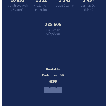
20 695
2 252
3 542
1 497
registrovaných
vložených
popisů zvířat
zajímavých
uživatelů
inzerátů
článků
288 605
diskuzních
příspěvků
Kontakty
Podmínky užití
GDPR