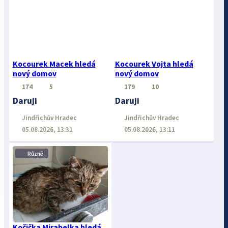
Kocourek Macek hledá
Kocourek Vojta hledá
nový domov
nový domov
174
5
179
10
Daruji
Daruji
Jindřichův Hradec
Jindřichův Hradec
05.08.2026, 13:31
05.08.2026, 13:11
⋮
Různé
Kočička Mirabelka hledá