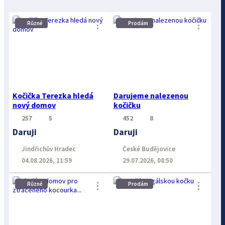
⋮
⋮
Různé
Prodám
Kočička Terezka hledá
Darujeme nalezenou
nový domov
kočičku
257
5
452
8
Daruji
Daruji
Jindřichův Hradec
České Budějovice
04.08.2026, 11:59
29.07.2026, 08:50
⋮
⋮
Různé
Prodám