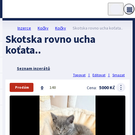
Inzerce
Kočky
Kočky
Skotska rovno ucha koťata..
Skotska rovno ucha
koťata..
Seznam inzerátů
Topovat
|
Editovat
|
Smazat
⋮
0
5000 Kč
140
Cena:
Prodám