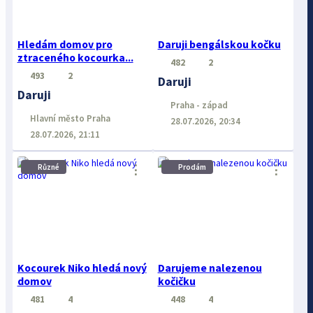
Hledám domov pro
Daruji bengálskou kočku
ztraceného kocourka...
482
2
493
2
Daruji
Daruji
Praha - západ
Hlavní město Praha
28.07.2026, 20:34
28.07.2026, 21:11
⋮
⋮
Různé
Prodám
Kocourek Niko hledá nový
Darujeme nalezenou
domov
kočičku
481
4
448
4