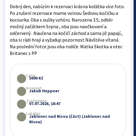
Dobrý den, nabízím k rezervaci krásna koťátka více foto.
Po zrušení rezervace mame volnou Šedivou kočičku a
kocourka. Oba s oušky vzhůru. Narozena 3.5, odběr
možný začátkem Srpna , oba jsou naočkovaní a
odčervený . Naučena na kočičí záchod a sama již papají.,
oba si rádi hraji a vyžaduji pozornost.Návštěva vítaná .
Na poslední fotce jsou oba rodiče. Matka Skotka a otec
Britanec s PP
Cena:
5000 Kč
Inzerent:
Jakub Heppner
Zveřejněno:
07.07.2026, 18:47
Lokalita:
Jablonec nad Nisou (část) (Jablonec nad
Nisou)