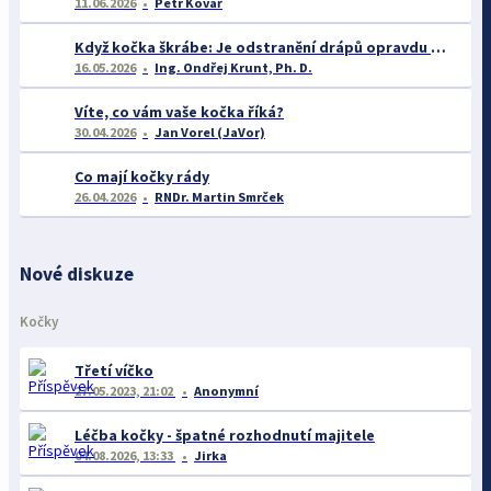
11.06.2026
Petr Kovář
Když kočka škrábe: Je odstranění drápů opravdu řešením? A co říká věda o chování takových koček?
16.05.2026
Ing. Ondřej Krunt, Ph. D.
Víte, co vám vaše kočka říká?
30.04.2026
Jan Vorel (JaVor)
Co mají kočky rády
26.04.2026
RNDr. Martin Smrček
Nové diskuze
Kočky
Třetí víčko
27.05.2023, 21:02
Anonymní
Léčba kočky - špatné rozhodnutí majitele
04.08.2026, 13:33
Jirka