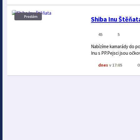
Prodám
Shiba Inu Štěňat
45
5
Nabízíme kamarády do poh
Inu s PP.Pejsci jsou očko
dnes
v 17:05
O