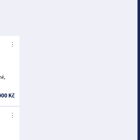
⋮
né,
000 Kč
⋮