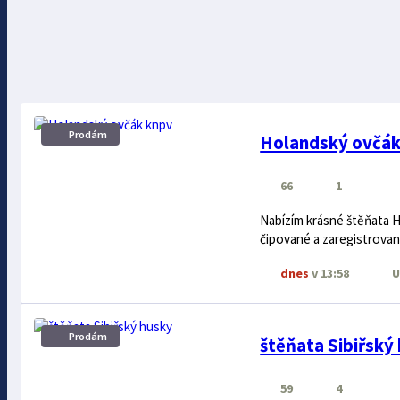
Prodám
Holandský ovčák
66
1
Nabízím krásné štěňata
čipované a zaregistrova
dnes
v 13:58
U
Prodám
štěňata Sibiřský
59
4