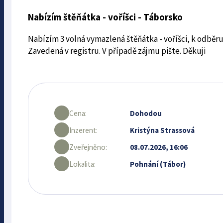
Nabízím štěňátka - voříšci - Táborsko
Nabízím 3 volná vymazlená štěňátka - voříšci, k odběr
Zavedená v registru. V případě zájmu pište. Děkuji
Cena:
Dohodou
Inzerent:
Kristýna Strassová
Zveřejněno:
08.07.2026, 16:06
Lokalita:
Pohnání (Tábor)