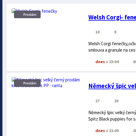
Prodám
Welsh Corgi- fen
10
8
Welsh Corgi fenečky,očk
smlouva a granule na ces
dnes
v 23:04
B
Prodám
Německý špic vel
27
20
Německý špic velký černý
Spitz Black puppies for sal
dnes
v 21:00
O