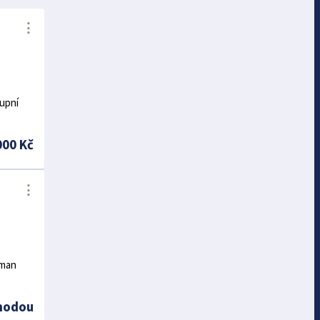
⋮
upní
000 Kč
⋮
rman
hodou