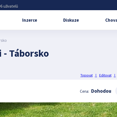
6 uživatelů
Inzerce
Diskuze
Chova
orsko
i - Táborsko
Topovat
|
Editovat
|
Dohodou
Cena: