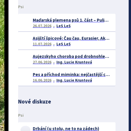
Psi
Maďarská plemena psů 1. část – Puli, Komondor
26.07.2026
LeS LeS
Asijští špicové: Čau čau, Eurasier, Akita inu a další
11.07.2026
LeS LeS
Aujezskyho choroba pod drobnohledem: proč se o ní nyní mluví více než dříve
27.06.2026
Ing. Lucie Kruntová
Pes a příchod miminka: nejčastější chyby majitelů a jak se jim vyhnout
16.06.2026
Ing. Lucie Kruntová
Nové diskuze
Psi
Drbání (u stolu, ne to na zádech)