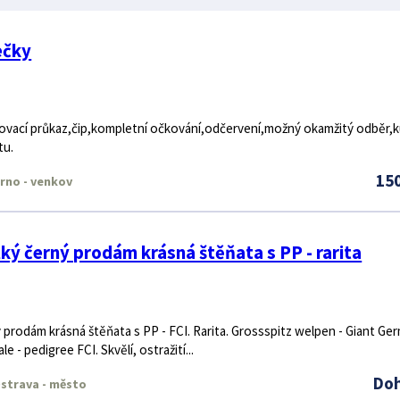
ečky
ovací průkaz,čip,kompletní očkování,odčervení,možný okamžitý odběr,k
tu.
15
rno - venkov
ký černý prodám krásná štěňata s PP - rarita
 prodám krásná štěňata s PP - FCI. Rarita. Grossspitz welpen - Giant Ge
e - pedigree FCI. Skvělí, ostražití...
Do
strava - město