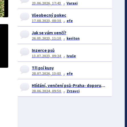
23.06.2026, 17:43
Varaxi
Všeobecný pokec
17.08.2023, 08:38
efe
Jak se vám venčí?
26.05.2023, 11:10
keriton
Inzerce psů
13.07.2023, 09:24
Ivuše
Tři psí kusy
28.07.2026, 13:03
efe
Hlídání, venčení psů-Praha- doporučení či naopak
28.06.2024, 09:50
Zrzavci