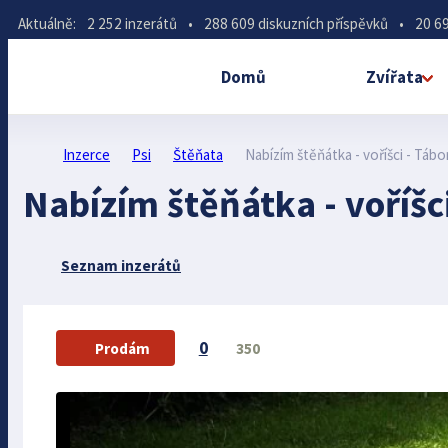
Aktuálně:
2 252 inzerátů
•
288 609 diskuzních příspěvků
•
20 69
Domů
Zvířata
Inzerce
Psi
Štěňata
Nabízím štěňátka - voříšci - Táb
Nabízím štěňátka - voříšc
Seznam inzerátů
0
350
Prodám