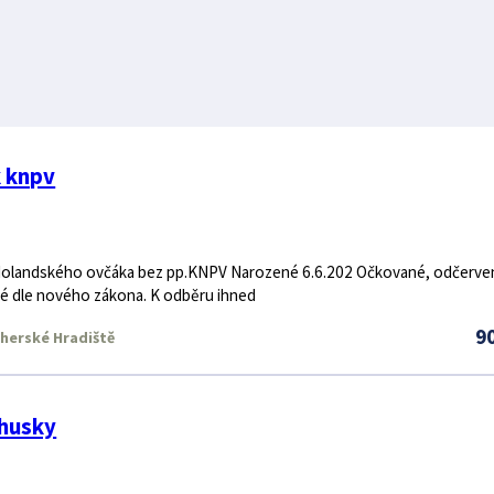
 knpv
 Holandského ovčáka bez pp.KNPV Narozené 6.6.202 Očkované, odčerve
né dle nového zákona. K odběru ihned
9
herské Hradiště
 husky