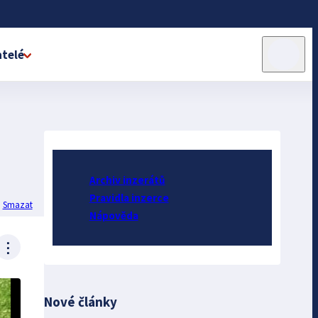
telé
Archiv inzerátů
Pravidla inzerce
Smazat
Nápověda
⋮
Nové články