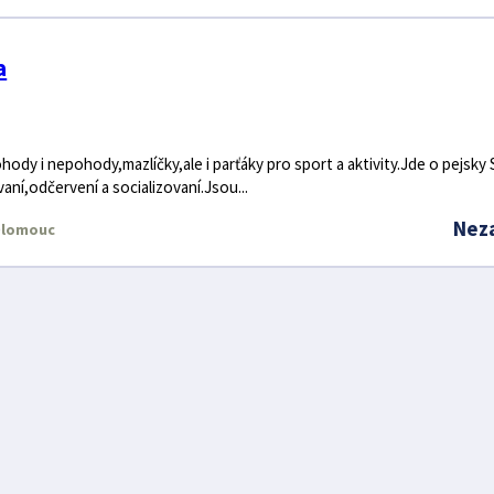
a
ody i nepohody,mazlíčky,ale i parťáky pro sport a aktivity.Jde o pejsky 
vaní,odčervení a socializovaní.Jsou...
Nez
lomouc