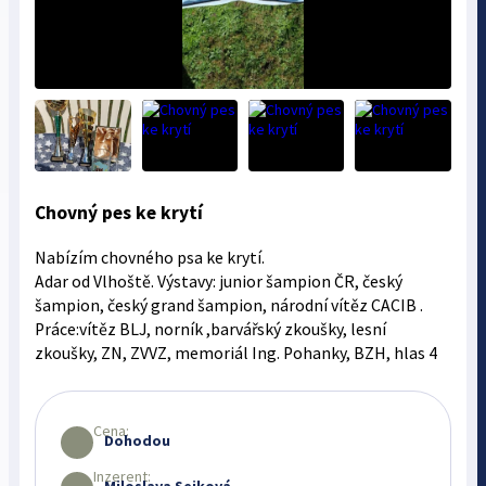
Chovný pes ke krytí
Nabízím chovného psa ke krytí.
Adar od Vlhoště. Výstavy: junior šampion ČR, český
šampion, český grand šampion, národní vítěz CACIB .
Práce:vítěz BLJ, norník ,barvářský zkoušky, lesní
zkoušky, ZN, ZVVZ, memoriál Ing. Pohanky, BZH, hlas 4
Cena:
Dohodou
Inzerent: