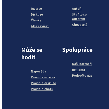
Inzerce
Autoři
Diskuze
Staňte se
autorem
Články
Chovatelé
Atlas zvířat
Může se
Spolupráce
hodit
Naši partneři
Reklama
Nápověda
Podpořte nás
Pravidla inzerce
Pravidla diskuze
Pravidla chatu