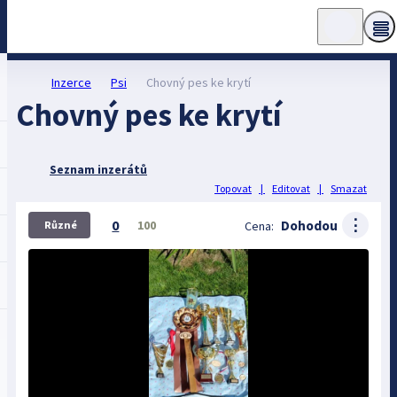
Inzerce
Psi
Chovný pes ke krytí
Chovný pes ke krytí
Seznam inzerátů
Topovat
|
Editovat
|
Smazat
⋮
0
Dohodou
100
Cena:
Různé