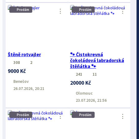
Prodám
Prodám
⋮
⋮
Štěně rotvajler
🐾 Čistokrevná
čokoládová labradorská
308
2
štěňátka 🐾
9000 Kč
241
11
Benešov
20000 Kč
26.07.2026, 20:21
Olomouc
23.07.2026, 21:56
Prodám
Prodám
⋮
⋮