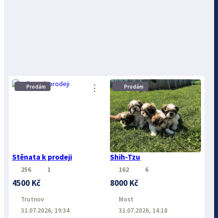
⋮
⋮
Prodám
Prodám
Stěnata k prodeji
Shih-Tzu
256
1
162
6
4500 Kč
8000 Kč
Trutnov
Most
31.07.2026, 19:34
31.07.2026, 14:18