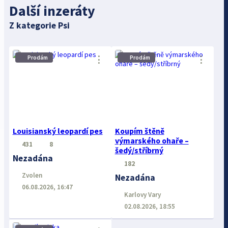
Další inzeráty
Z kategorie Psi
Prodám
Prodám
⋮
⋮
Louisianský leopardí pes
Koupím štěně
výmarského ohaře –
431
8
šedý/stříbrný
Nezadána
182
Zvolen
Nezadána
06.08.2026, 16:47
Karlovy Vary
02.08.2026, 18:55