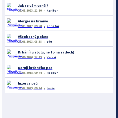
Jak se vám venčí?
26.05.2023, 11:10
keriton
Alergie na krmivo
26.05.2017, 09:50
annatar
Všeobecný pokec
17.08.2023, 08:38
efe
Drbání (u stolu, ne to na zádech)
23.06.2026, 17:43
Varaxi
Daruji krásného psa
12.03.2018, 09:44
Radovn
Inzerce psů
13.07.2023, 09:24
Ivuše