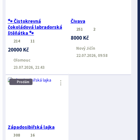
🐾 Čistokrevná
Čivava
čokoládová labradorská
251
2
štěňátka 🐾
8000 Kč
214
11
Nový Jičín
20000 Kč
22.07.2026, 09:58
Olomouc
23.07.2026, 21:43
⋮
Prodám
Západosibiřská lajka
308
16