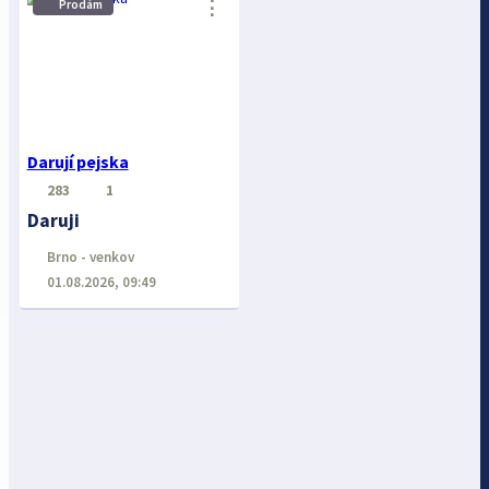
⋮
Prodám
Darují pejska
283
1
Daruji
Brno - venkov
01.08.2026, 09:49