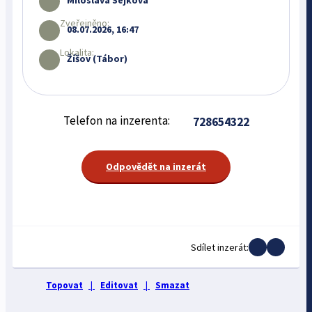
Miloslava Sejková
Zveřejněno:
08.07.2026, 16:47
Lokalita:
Žíšov (Tábor)
Telefon na inzerenta:
728654322
Odpovědět na inzerát
Sdílet inzerát:
Topovat
|
Editovat
|
Smazat