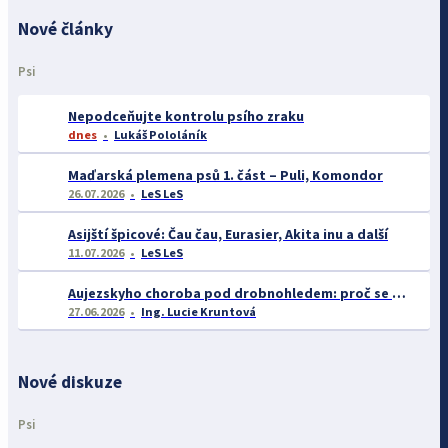
Nové články
Psi
Nepodceňujte kontrolu psího zraku
dnes
Lukáš Pololáník
Maďarská plemena psů 1. část – Puli, Komondor
26.07.2026
LeS LeS
Asijští špicové: Čau čau, Eurasier, Akita inu a další
11.07.2026
LeS LeS
Aujezskyho choroba pod drobnohledem: proč se o ní nyní mluví více než dříve
27.06.2026
Ing. Lucie Kruntová
Nové diskuze
Psi