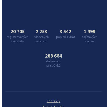
20 705
2 253
3 542
1 499
registrovaných
vložených
popisů zvířat
zajímavých
uživatelů
inzerátů
článků
288 664
diskuzních
příspěvků
Kontakty