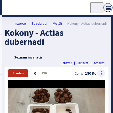
Inzerce
Bezobratlí
Motýli
Kokony - Actias dubernadi
Kokony - Actias
dubernadi
Seznam inzerátů
Topovat
|
Editovat
|
Smazat
⋮
0
180 Kč
236
Cena:
Prodám