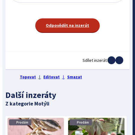
Odpovědět na inzerát
Sdílet inzerát:
Topovat
|
Editovat
|
Smazat
Další inzeráty
Z kategorie Motýli
⋮
⋮
Prodám
Prodám