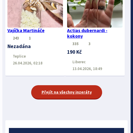
Vajíčka Martináče
Actias dubernardi -
kokony
243
1
335
3
Nezadána
190 Kč
Teplice
Liberec
26.04.2026, 02:18
13.04.2026, 18:49
Přejít na všechny inzeráty