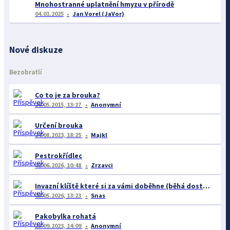
Mnohostranné uplatnění hmyzu v přírodě
04.01.2025
Jan Vorel (JaVor)
Nové diskuze
Bezobratlí
Co to je za brouka?
26.05.2015, 13:27
Anonymní
Určení brouka
24.08.2023, 18:25
Majkl
Pestrokřídlec
02.06.2026, 10:48
Zrzavci
Invazní klíště které si za vámi doběhne (běhá dost rychle)
03.05.2026, 13:23
Snas
Pakobylka rohatá
23.09.2023, 14:09
Anonymní