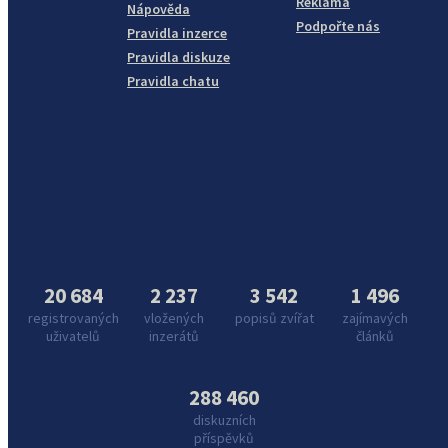
Reklama
Nápověda
Podpořte nás
Pravidla inzerce
Pravidla diskuze
Pravidla chatu
20 684
2 237
3 542
1 496
registrovaných
vložených
popisů zvířat
zajímavých
uživatelů
inzerátů
článků
288 460
diskuzních
příspěvků