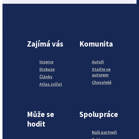
Zajímá vás
Komunita
Inzerce
Autoři
Diskuze
Staňte se
autorem
Články
Chovatelé
Atlas zvířat
Může se
Spolupráce
hodit
Naši partneři