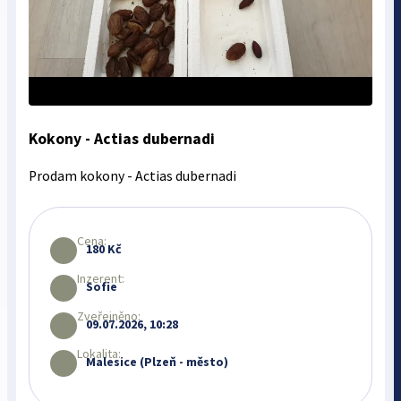
Kokony - Actias dubernadi
Prodam kokony - Actias dubernadi
Cena:
180 Kč
Inzerent:
Sofie
Zveřejněno:
09.07.2026, 10:28
Lokalita:
Malesice (Plzeň - město)