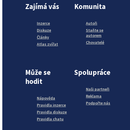
Zajímá vás
Komunita
Inzerce
Autoři
Diskuze
Staňte se
autorem
Články
Chovatelé
Atlas zvířat
Může se
Spolupráce
hodit
Naši partneři
Reklama
Nápověda
Podpořte nás
Pravidla inzerce
Pravidla diskuze
Pravidla chatu