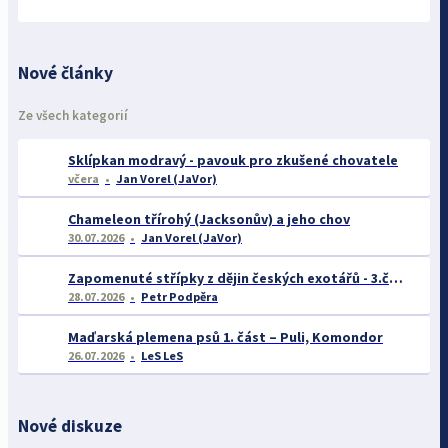
Nové články
Ze všech kategorií
Sklípkan modravý - pavouk pro zkušené chovatele
včera
Jan Vorel (JaVor)
Chameleon třírohý (Jacksonův) a jeho chov
30.07.2026
Jan Vorel (JaVor)
Zapomenuté střípky z dějin českých exotářů - 3.část
28.07.2026
Petr Podpěra
Maďarská plemena psů 1. část – Puli, Komondor
26.07.2026
LeS LeS
Nové diskuze