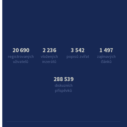
20 690
2 236
3 542
1 497
registrovaných
vložených
popisů zvířat
zajímavých
uživatelů
inzerátů
článků
288 539
diskuzních
příspěvků