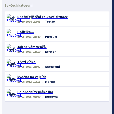
Ze všech kategorií
Dnešní zjištění celkové situace
21.10.2024, 22:07
Tom50
Politika...
26.05.2023, 21:40
Phorum
Jak se vám venčí?
26.05.2023, 11:10
keriton
Třetí víčko
27.05.2023, 21:02
Anonymní
kvočna na vejcích
17.06.2012, 12:17
Martin
Celoroční teplákofka
17.01.2025, 07:09
Buggyra