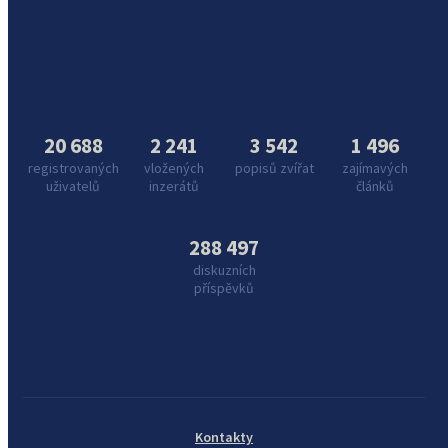
20 688
2 241
3 542
1 496
registrovaných
vložených
popisů zvířat
zajímavých
uživatelů
inzerátů
článků
288 497
diskuzních
příspěvků
Kontakty