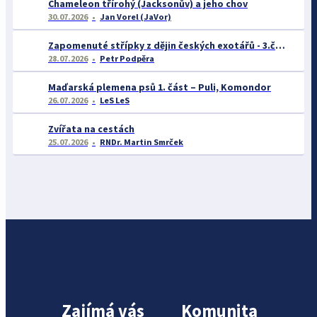
Chameleon třírohý (Jacksonův) a jeho chov
30.07.2026
Jan Vorel (JaVor)
Zapomenuté střípky z dějin českých exotářů - 3.část
28.07.2026
Petr Podpěra
Maďarská plemena psů 1. část – Puli, Komondor
26.07.2026
LeS LeS
Zvířata na cestách
25.07.2026
RNDr. Martin Smrček
Zajímá vás
Komunita