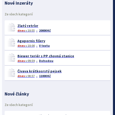
Nové inzeráty
Ze všech kategorií
Zlatý retrívr
dnes
v 10:55
20000 Kč
Agapornis fišery
dnes
v 10:00
V textu
Biewer teriér s PP chovná stanice
dnes
v 09:59
Dohodou
Čivava krátkosrstý pejsek
dnes
v 08:57
11000 Kč
Nové články
Ze všech kategorií